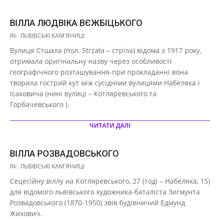
ВІЛЛА ЛЮДВІКА ВЄЖБІЦЬКОГО
2021-
IN:
ЛЬВІВСЬКІ КАМ'ЯНИЦІ
03-
Вулиця Стшала (пол. Strzała – стріла) відома з 1917 року,
29
отримала оригінальну назву через особливості
географічного розташування-при прокладанні вона
творила гострий кут між сусідніми вулицями Набеляка і
Ісаковича (нині вулиці – Котляревського та
Горбачевського ).
ЧИТАТИ ДАЛІ
ВІЛЛА РОЗВАДОВСЬКОГО
2021-
IN:
ЛЬВІВСЬКІ КАМ'ЯНИЦІ
03-
Сецесійну віллу на Котляревського, 27 (тоді – Набеляка, 15)
29
для відомого львівського художника-баталіста Зигмунта
Розвадовського (1870-1950) звів будівничий Едмунд
Жихович.