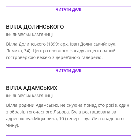
ЧИТАТИ ДАЛІ
ВІЛЛА ДОЛИНСЬКОГО
2021-
IN:
ЛЬВІВСЬКІ КАМ'ЯНИЦІ
03-
Вілла Долинського (1899; арх. Іван Долинський; вул.
29
Лемика, 34). Центр головного фасаду акцентований
гостроверхою вежею з дерев’яною галереєю.
ЧИТАТИ ДАЛІ
ВІЛЛА АДАМСЬКИХ
2021-
IN:
ЛЬВІВСЬКІ КАМ'ЯНИЦІ
03-
Вілла родини Адамських, неіснуюча понад сто років, один
29
з образів тогочасного Львова. Була розташована за
адресою вул.Міцкевича, 10 (тепер – вул.Листопадового
Чину).