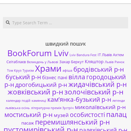
Search
ШВИДКИЙ ПОШУК
BookForum Lviv
ІТ ЛЬвів
Ахтем
Lviv Bandura Fest
Кляштор
Сеітаблаєв
Захар Беркут
Великдень у Львові
Львів
Ринок
Храми
бродівський р-н
Том Круз
Туризм
афіша
буський р-н
вілла
городоцький
бізнес пані
жидачівський р-н
р-н
дрогобицький р-н
жовківський р-н
золочівський р-н
кам’янка-бузький р-н
календар подій
камяниці
легенди
миколаївський р-н
львівська осінь
літературна премія Зустріч
палац
мостиський р-н
особистості
музей
перемишлянський р-н
пасаж
пустомирівський р-н
радехівський р-н