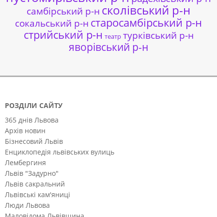
сколівський р-н
самбірський р-н
старосамбірський р-н
сокальський р-н
стрийський р-н
турківський р-н
театр
яворівський р-н
РОЗДІЛИ САЙТУ
365 днів Львова
Архів новин
Бізнесовий Львів
Енциклопедія львівських вулиць
Лембергиня
Львів "Задурно"
Львів сакральний
Львівські кам'яниці
Люди Львова
Маловідома Львівщина