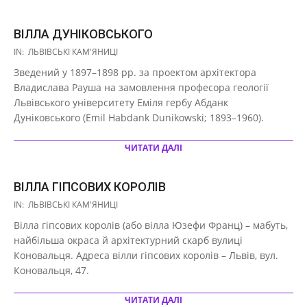
ВІЛЛА ДУНІКОВСЬКОГО
2021-
IN:
ЛЬВІВСЬКІ КАМ'ЯНИЦІ
03-
Зведений у 1897–1898 рр. за проектом архітектора
29
Владислава Рауша на замовлення професора геології
Львівського університету Еміля гербу Абданк
Дуніковського (Emil Habdank Dunikowski; 1893–1960).
ЧИТАТИ ДАЛІ
ВІЛЛА ГІПСОВИХ КОРОЛІВ
2021-
IN:
ЛЬВІВСЬКІ КАМ'ЯНИЦІ
03-
Вілла гіпсових королів (або вілла Юзефи Франц) – мабуть,
29
найбільша окраса й архітектурний скарб вулиці
Коновальця. Адреса вілли гіпсових королів – Львів, вул.
Коновальця, 47.
ЧИТАТИ ДАЛІ