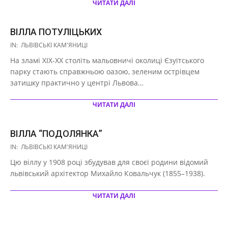
ЧИТАТИ ДАЛІ
ВІЛЛА ПОТУЛІЦЬКИХ
2021-
IN:
ЛЬВІВСЬКІ КАМ'ЯНИЦІ
03-
На зламі XIX-XX століть мальовничі околиці Єзуїтського
29
парку стають справжньою оазою, зеленим острівцем
затишку практично у центрі Львова…
ЧИТАТИ ДАЛІ
ВІЛЛА “ПОДОЛЯНКА”
2021-
IN:
ЛЬВІВСЬКІ КАМ'ЯНИЦІ
03-
Цю віллу у 1908 році збудував для своєї родини відомий
29
львівський архітектор Михайло Ковальчук (1855–1938).
ЧИТАТИ ДАЛІ