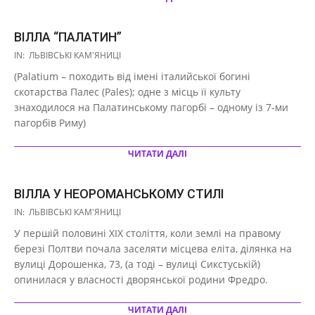
ВІЛЛА “ПАЛАТИН”
2021-
IN:
ЛЬВІВСЬКІ КАМ'ЯНИЦІ
03-
(Palatium – походить від імені італийської богині
29
скотарства Палес (Pales); одне з місць її культу
знаходилося на Палатинському пагорбі – одному із 7-ми
пагорбів Риму)
ЧИТАТИ ДАЛІ
ВІЛЛА У НЕОРОМАНСЬКОМУ СТИЛІ
2021-
IN:
ЛЬВІВСЬКІ КАМ'ЯНИЦІ
03-
У першій половині ХІХ століття, коли землі на правому
29
березі Полтви почала заселяти місцева еліта, ділянка на
вулиці Дорошенка, 73, (а тоді – вулиці Сикстуській)
опинилася у власності дворянської родини Фредро.
ЧИТАТИ ДАЛІ