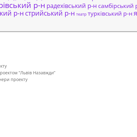
рівський р-н
радехівський р-н
самбірський 
кий р-н
стрийський р-н
я
турківський р-н
театр
кту
проектом “Львів Назавжди”
тнери проекту