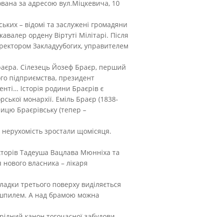
ована за адресою вул.Міцкевича, 10
ських – відомі та заслужені громадяни
авалер ордену Віртуті Мілітарі. Після
иректором Закладуубогих, управителем
Браєра. Сілезець Йозеф Браєр, перший
ого підприємства, президент
енті… Історія родини Браєрів є
рської монархії. Еміль Браєр (1838-
лицю Браєрівську (тепер –
а нерухомість зростали щомісяця.
текторів Тадеуша Вацлава Мюнніха та
 нового власника – лікаря
кладки третього поверху виділяється
 шпилем. А над брамою можна
єрідний канон тогочасної забудови