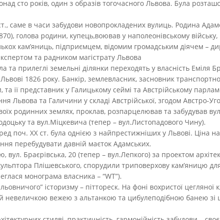
над сто років, один з образів тогочасного Львова. Була розташ
 ст., саме в часи забудови новопрокладених вулиць. Родина Адам
0), голова родини, купець,воював у наполеонівському війську, к
лькох кам’яниць, підприємцем, відомим громадським діячем – д
експертом та радником магістрату Львова
ла та прилеглі земельні ділянки переходять у власність Еміля 
 Львові 1826 року. Банкір, землевласник, засновник транспортн
, та ії представник у Галицькому сеймі та Австрійському парлам
ня Львова та Галичини у складі Австрійської, згодом Австро-Уго
 своїх родинних землях, проклав, розпарцелював та забудував ву
родоцьку та вул.Міцкевича (тепер – вул.Листопадового Чину).
ед поч. XX ст. була однією з найпрестижніших у Львові. Ціна н
ння перебудувати давній маєток Адамських.
ою, вул. Браєрівська, 20 (тепер – вул.Лепкого) за проектом архі
скульптора Плішевського, спорудили триповерхову кам’яницю для
еглася монограма власника – “WT”).
альовничого” історизму – піттореск. На фоні вохристої цегляної 
ий невеличкою вежею з альтанкою та цибулеподібною банею зі
ітектурних стилві, практичність, гармонійність забудови – сво