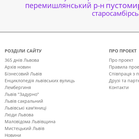
пустоми
перемишлянський р-н
старосамбірсь
РОЗДІЛИ САЙТУ
ПРО ПРОЕКТ
365 днів Львова
Про проект
Архів новин
Правила прое
Бізнесовий Львів
Співпраця з 
Енциклопедія львівських вулиць
Друзі та пар
Лембергиня
Контакти
Львів "Задурно"
Львів сакральний
Львівські кам'яниці
Люди Львова
Маловідома Львівщина
Мистецький Львів
Новини