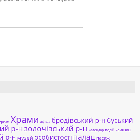
Храми
бродівський р-н
буський
уризм
афіша
ий р-н
золочівський р-н
календар подій
камяниці
палац
й р-н
особистості
музей
пасаж