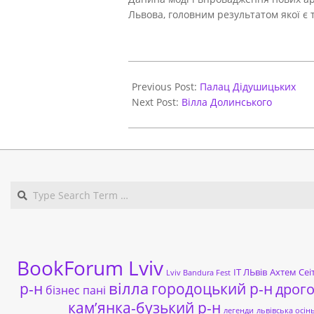
Львова, головним результатом якої є
2021-
03-
Previous Post:
Палац Дідушицьких
29
Next Post:
Вілла Долинського
BookForum Lviv
ІТ ЛЬвів
Ахтем Сеі
Lviv Bandura Fest
р-н
вілла
городоцький р-н
дрог
бізнес пані
кам’янка-бузький р-н
легенди
львівська осін