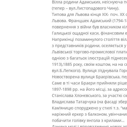
Вілла родини Адамських, неіснуюча по
(тепер – вул.Листопадового Чину).
Типова для Львова кінця XIX- поч. XX
Львова. Францшек Адамський (1794-187
повернення з війни був власником кі
Галицької ощадної каси, фінансовим 
Наприкінці позаминулого століття віл
з представників родини, оселяється у
Львівської торгово-промислової плати
однією з багатьох ілюстрацій піднесен
1913),1885 року, своїм коштом, на на
вул.Б.Лепкого). Вулиця з’єднувала Го
Новостворена вулиця Браєрівська, пер
Саме в ті часи Браєри прийняли ріше
1897-1898 рр. на його місці, за адрес
Станіслава Хлонєвського, за участю 
Владислава Татарчука (на фасаді збер
Кам’яницю споруджено у стилі т.з. “м
наріжний еркер з балконом, увінчан
побачити голівку янгола з крилами…
Данина моді і впровадження нових арх