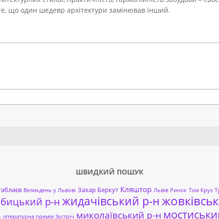
 те, що один шедевр архітектури замінював інший.
Search
ШВИДКИЙ ПОШУК
Кляштор
таблаєв
Захар Беркут
Великдень у Львові
Львів
Ринок
Том Круз
Т
жовківськ
жидачівський р-н
обицький р-н
мостиськи
миколаївський р-н
ь
літературна премія Зустріч