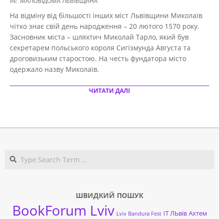
IN:
МАЛОВІДОМА ЛЬВІВЩИНА
10-
На відміну від більшості інших міст Львівщини Миколаїв
27
чітко знає свій день народження – 20 лютого 1570 року.
Засновник міста – шляхтич Миколай Тарло, який був
секретарем польського короля Сигізмунда Августа та
дроговизьким старостою. На честь фундатора місто
одержало назву Миколаїв.
ЧИТАТИ ДАЛІ
Search
ШВИДКИЙ ПОШУК
BookForum Lviv
ІТ ЛЬвів
Ахтем
Lviv Bandura Fest