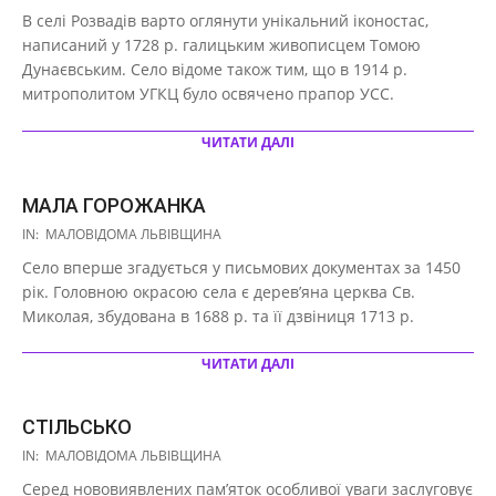
10-
В селі Розвадів варто оглянути унікальний іконостас,
16
написаний у 1728 р. галицьким живописцем Томою
Дунаєвським. Село відоме також тим, що в 1914 р.
митрополитом УГКЦ було освячено прапор УСС.
ЧИТАТИ ДАЛІ
МАЛА ГОРОЖАНКА
2020-
IN:
МАЛОВІДОМА ЛЬВІВЩИНА
10-
Село вперше згадується у письмових документах за 1450
16
рік. Головною окрасою села є дерев’яна церква Св.
Миколая, збудована в 1688 р. та її дзвіниця 1713 р.
ЧИТАТИ ДАЛІ
СТІЛЬСЬКО
2020-
IN:
МАЛОВІДОМА ЛЬВІВЩИНА
10-
Серед нововиявлених пам’яток особливої уваги заслуговує