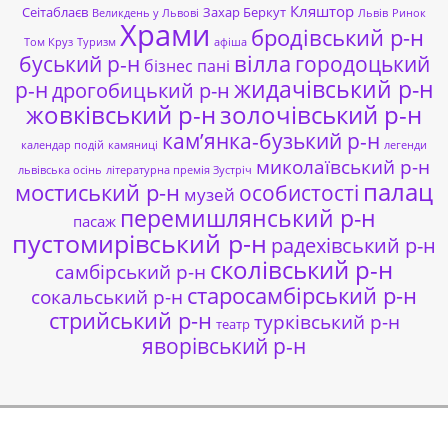
Кляштор
Сеітаблаєв
Захар Беркут
Великдень у Львові
Львів
Ринок
Храми
бродівський р-н
Том Круз
Туризм
афіша
буський р-н
вілла
городоцький
бізнес пані
жидачівський р-н
р-н
дрогобицький р-н
жовківський р-н
золочівський р-н
кам’янка-бузький р-н
календар подій
камяниці
легенди
миколаївський р-н
львівська осінь
літературна премія Зустріч
палац
мостиський р-н
особистості
музей
перемишлянський р-н
пасаж
пустомирівський р-н
радехівський р-н
сколівський р-н
самбірський р-н
старосамбірський р-н
сокальський р-н
стрийський р-н
турківський р-н
театр
яворівський р-н