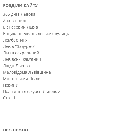
РОЗДІЛИ САЙТУ
365 днів Львова
Архів новин
Бізнесовий Львів
Енциклопедія львівських вулиць
Лембергиня
Львів "Задурно"
Львів сакральний
Львівські кам'яниці
Люди Львова
Маловідома Львівщина
Мистецький Львів
Новини
Політичні екскурсії Львовом
Статті
ПРО ПРОЕКТ