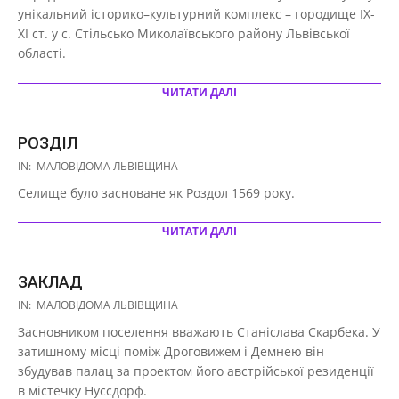
16
унікальний історико–культурний комплекс – городище ІХ-
ХІ ст. у с. Стільсько Миколаївського району Львівської
області.
ЧИТАТИ ДАЛІ
РОЗДІЛ
2020-
IN:
МАЛОВІДОМА ЛЬВІВЩИНА
10-
Селище було засноване як Роздол 1569 року.
16
ЧИТАТИ ДАЛІ
ЗАКЛАД
2020-
IN:
МАЛОВІДОМА ЛЬВІВЩИНА
10-
Засновником поселення вважають Станіслава Скарбека. У
16
затишному місці поміж Дроговижем і Демнею він
збудував палац за проектом його австрійської резиденції
в містечку Нуссдорф.