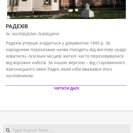
РАДЕХІВ
2017-
IN:
МАЛОВІДОМА ЛЬВІВЩИНА
10-
Радехів уперше згадується у документах 1493 р. За
27
народними переказами назва походить від вислову «радо
ховатися», оскільки місцеві жителі часто переховувалися
від ворожих набігів. За іншою версією – від старовинного
язичницького імені Радех, який ніби вважався його
засновником.
ЧИТАТИ ДАЛІ
Search