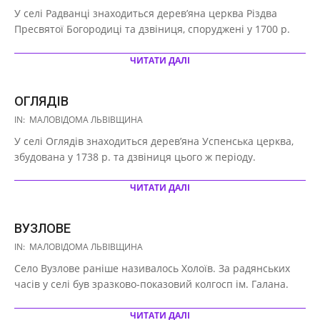
10-
У селі Радванці знаходиться дерев’яна церква Різдва
16
Пресвятої Богородиці та дзвіниця, споруджені у 1700 р.
ЧИТАТИ ДАЛІ
ОГЛЯДІВ
2020-
IN:
МАЛОВІДОМА ЛЬВІВЩИНА
10-
У селі Оглядів знаходиться дерев’яна Успенська церква,
16
збудована у 1738 р. та дзвіниця цього ж періоду.
ЧИТАТИ ДАЛІ
ВУЗЛОВЕ
2020-
IN:
МАЛОВІДОМА ЛЬВІВЩИНА
10-
Село Вузлове раніше називалось Холоїв. За радянських
16
часів у селі був зразково-показовий колгосп ім. Галана.
ЧИТАТИ ДАЛІ