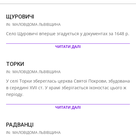
ЩУРОВИЧІ
2020-
IN:
МАЛОВІДОМА ЛЬВІВЩИНА
10-
Село Щуровичі вперше згадується у документах за 1648 р.
16
ЧИТАТИ ДАЛІ
ТОРКИ
2020-
IN:
МАЛОВІДОМА ЛЬВІВЩИНА
10-
У селі Торки збереглась церква Святої Покрови, збудована
16
в середині XVII ст. У храмі зберігається іконостас цього ж
періоду.
ЧИТАТИ ДАЛІ
РАДВАНЦІ
2020-
IN:
МАЛОВІДОМА ЛЬВІВЩИНА