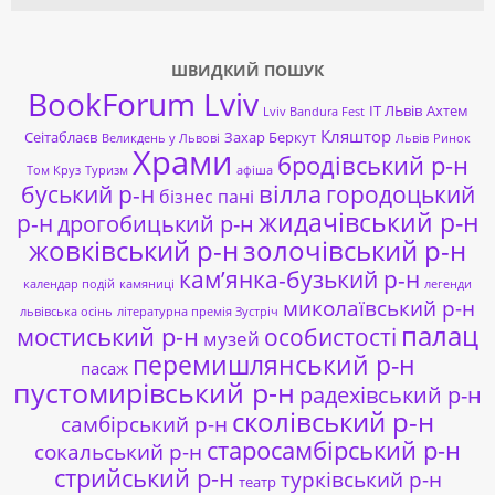
ШВИДКИЙ ПОШУК
BookForum Lviv
ІТ ЛЬвів
Ахтем
Lviv Bandura Fest
Кляштор
Сеітаблаєв
Захар Беркут
Великдень у Львові
Львів
Ринок
Храми
бродівський р-н
Том Круз
Туризм
афіша
буський р-н
вілла
городоцький
бізнес пані
жидачівський р-н
р-н
дрогобицький р-н
жовківський р-н
золочівський р-н
кам’янка-бузький р-н
календар подій
камяниці
легенди
миколаївський р-н
львівська осінь
літературна премія Зустріч
палац
мостиський р-н
особистості
музей
перемишлянський р-н
пасаж
пустомирівський р-н
радехівський р-н
сколівський р-н
самбірський р-н
старосамбірський р-н
сокальський р-н
стрийський р-н
турківський р-н
театр