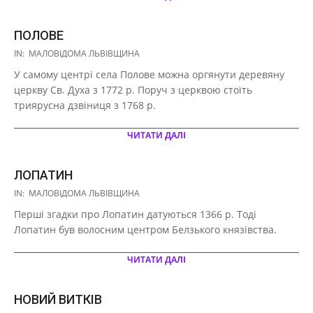
ПОЛОВЕ
2020-
IN:
МАЛОВІДОМА ЛЬВІВЩИНА
10-
У самому центрі села Полове можна оргянути деревяну
16
церкву Св. Духа з 1772 р. Поруч з церквою стоїть
триярусна дзвіниця з 1768 р.
ЧИТАТИ ДАЛІ
ЛОПАТИН
2020-
IN:
МАЛОВІДОМА ЛЬВІВЩИНА
10-
Перші згадки про Лопатин датуються 1366 р. Тоді
16
Лопатин був волосним центром Белзького князівства.
ЧИТАТИ ДАЛІ
НОВИЙ ВИТКІВ