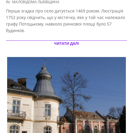
2020-
IN:
МАЛОВІДОМА ЛЬВІВЩИНА
10-
Перша згадка про село датується 1469 роком. Люстрація
16
1752 року свідчить, що у містечку, яке у той час належало
графу Потоцькому, навколо ринкової площі було 57
будинків.
ЧИТАТИ ДАЛІ