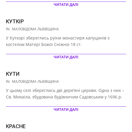
ЧИТАТИ ДАЛІ
КУТКІР
2020-
IN:
МАЛОВІДОМА ЛЬВІВЩИНА
10-
У Куткорі збереглись руїни монастиря капуцинів з
08
костелом Матері Божої Сніжної 18 ст.
ЧИТАТИ ДАЛІ
КУТИ
2020-
IN:
МАЛОВІДОМА ЛЬВІВЩИНА
10-
У цьому селі збереглись дві дере’яні церкви. Одна з них –
08
Св. Михаїла, збудована будівничим Садовським у 1696 р.
ЧИТАТИ ДАЛІ
КРАСНЕ