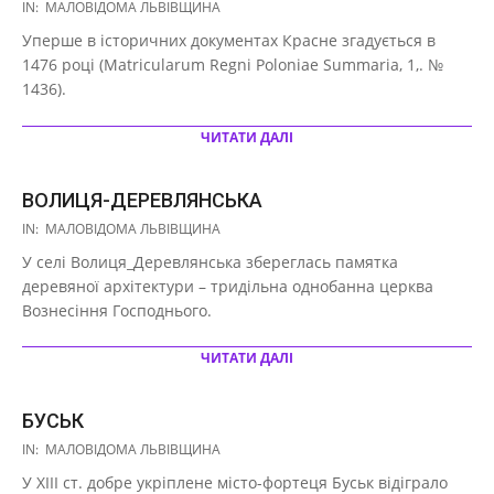
2020-
IN:
МАЛОВІДОМА ЛЬВІВЩИНА
10-
Уперше в iсторичних документах Красне згадується в
08
1476 роцi (Matricularum Regni Poloniae Summaria, 1,. №
1436).
ЧИТАТИ ДАЛІ
ВОЛИЦЯ-ДЕРЕВЛЯНСЬКА
2020-
IN:
МАЛОВІДОМА ЛЬВІВЩИНА
10-
У селі Волиця_Деревлянська збереглась памятка
08
деревяної архітектури – тридільна однобанна церква
Вознесіння Господнього.
ЧИТАТИ ДАЛІ
БУСЬК
2020-
IN:
МАЛОВІДОМА ЛЬВІВЩИНА
10-
У ХІІІ ст. добре укріплене місто-фортеця Буськ відіграло
08