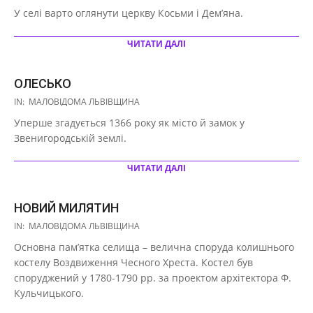
10-
У селі варто оглянути церкву Косьми і Дем’яна.
08
ЧИТАТИ ДАЛІ
ОЛЕСЬКО
2020-
IN:
МАЛОВІДОМА ЛЬВІВЩИНА
10-
Уперше згадується 1366 року як місто й замок у
08
Звенигородській землі.
ЧИТАТИ ДАЛІ
НОВИЙ МИЛЯТИН
2020-
IN:
МАЛОВІДОМА ЛЬВІВЩИНА
10-
Основна пам’ятка селища – велична споруда колишнього
08
костелу Воздвиження Чесного Хреста. Костел був
споруджений у 1780-1790 рр. за проектом архітектора Ф.
Кульчицького.