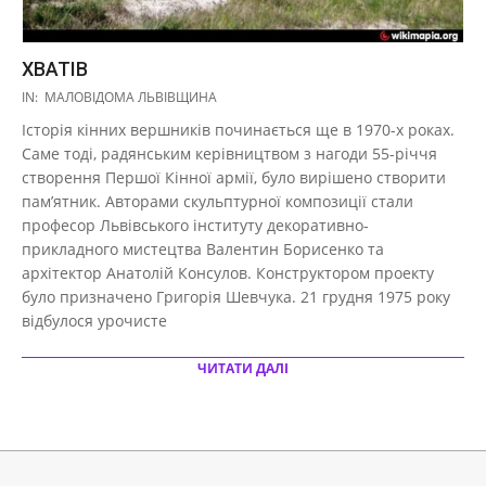
ХВАТІВ
2017-
IN:
МАЛОВІДОМА ЛЬВІВЩИНА
10-
Історія кінних вершників починається ще в 1970-х роках.
27
Саме тоді, радянським керівництвом з нагоди 55-річчя
створення Першої Кінної армії, було вирішено створити
пам’ятник. Авторами скульптурної композиції стали
професор Львівського інституту декоративно-
прикладного мистецтва Валентин Борисенко та
архітектор Анатолій Консулов. Конструктором проекту
було призначено Григорія Шевчука. 21 грудня 1975 року
відбулося урочисте
ЧИТАТИ ДАЛІ