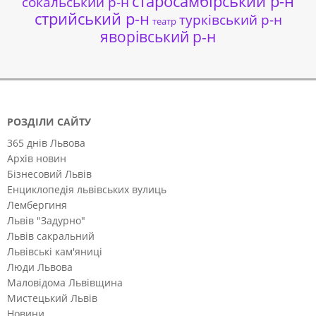
старосамбірський р-н
сокальський р-н
стрийський р-н
турківський р-н
театр
яворівський р-н
РОЗДІЛИ САЙТУ
365 днів Львова
Архів новин
Бізнесовий Львів
Енциклопедія львівських вулиць
Лембергиня
Львів "Задурно"
Львів сакральний
Львівські кам'яниці
Люди Львова
Маловідома Львівщина
Мистецький Львів
Новини