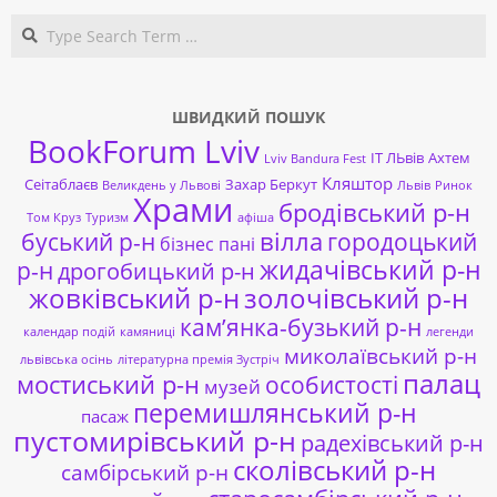
Search
ШВИДКИЙ ПОШУК
BookForum Lviv
ІТ ЛЬвів
Ахтем
Lviv Bandura Fest
Кляштор
Сеітаблаєв
Захар Беркут
Великдень у Львові
Львів
Ринок
Храми
бродівський р-н
Том Круз
Туризм
афіша
буський р-н
вілла
городоцький
бізнес пані
жидачівський р-н
р-н
дрогобицький р-н
жовківський р-н
золочівський р-н
кам’янка-бузький р-н
календар подій
камяниці
легенди
миколаївський р-н
львівська осінь
літературна премія Зустріч
палац
мостиський р-н
особистості
музей
перемишлянський р-н
пасаж
пустомирівський р-н
радехівський р-н
сколівський р-н
самбірський р-н