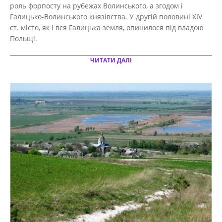
роль форпосту на рубежах Волинського, а згодом і
Галицько-Волинського князівства. У другій половині ХІV
ст. місто, як і вся Галицька земля, опинилося під владою
Польщі.
ЧИТАТИ ДАЛІ