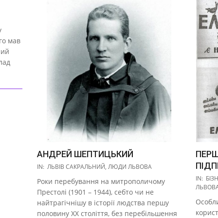
у
го мав
ний
лад
АНДРЕЙ ШЕПТИЦЬКИЙ
ПЕРШ
2020-
ПІД
IN:
ЛЬВІВ САКРАЛЬНИЙ
,
ЛЮДИ ЛЬВОВА
11-
2018-
IN:
БІЗ
Роки перебування на митрополичому
18
11-
ЛЬВОВ
Престолі (1901 – 1944), себто чи не
26
Особл
найтрагічнішу в історії людства першу
корист
половину ХХ століття, без перебільшення