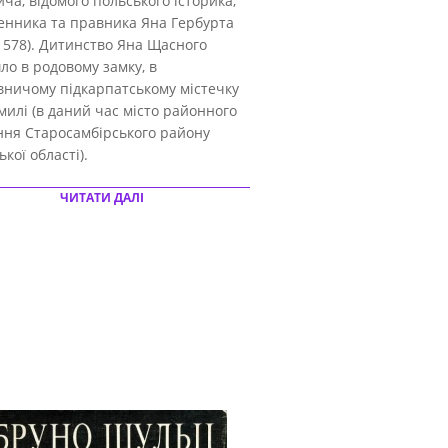
ча, відомого польського історика,
енника та правника Яна Гербурта
1578). Дитинство Яна Щасного
о в родовому замку, в
вничому підкарпатському містечку
илі (в даний час місто районного
ння Старосамбірського району
ької області).
ЧИТАТИ ДАЛІ