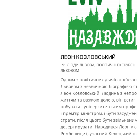
ЛЕОН КОЗЛОВСЬКИЙ
2017-
IN:
ЛЮДИ ЛЬВОВА
,
ПОЛІТИЧНІ ЕКСКУРСІЇ
10-
ЛЬВОВОМ
27
Одним з політичних діячів пов’язан
Львовом з незвичною біографією с
Леон Козловський. Людина з непр
життям та важкою долею, він встиг
побувати і університетським проф
і прем’єр-міністром, і бути засудже
страти, після цього бути звільненим
дезертирувати. Народився Леон у с
Рембешице (сучасний Келецький по