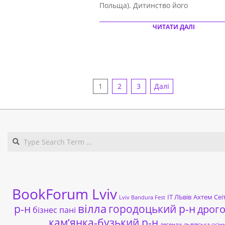
Польща). Дитинство його
ЧИТАТИ ДАЛІ
НАВІГАЦІЯ
1
2
3
Далі
ЗАПИСІВ
BookForum Lviv
ІТ ЛЬвів
Ахтем Сеі
Lviv Bandura Fest
р-н
вілла
городоцький р-н
дрог
бізнес пані
кам’янка-бузький р-н
легенди
львівська осін