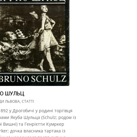
О ШУЛЬЦ
И ЛЬВОВА
,
СТАТТІ
 1892 у Дрогобичі у родині торгівця
ами Якуба Шульца (Schulz; родом із
ї Вишні) та Генрієтти Кумркер
ker; дочка власника тартака із