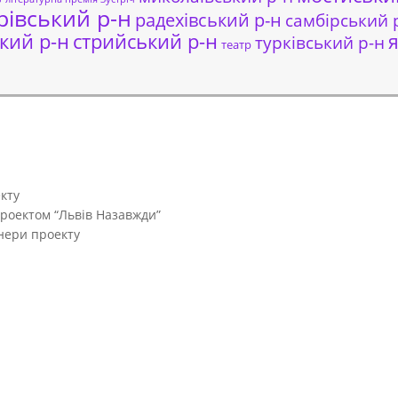
рівський р-н
радехівський р-н
самбірський 
кий р-н
стрийський р-н
я
турківський р-н
театр
кту
проектом “Львів Назавжди”
тнери проекту