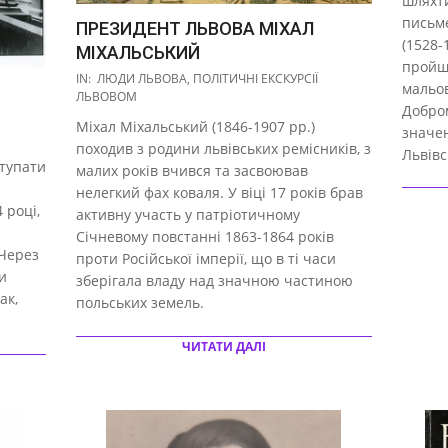
шляхти
письм
ПРЕЗИДЕНТ ЛЬВОВА МІХАЛ
(1528-
МІХАЛЬСЬКИЙ
пройшл
2017-
IN:
ЛЮДИ ЛЬВОВА
,
ПОЛІТИЧНІ ЕКСКУРСІЇ
мальо
10-
ЛЬВОВОМ
Добром
28
Міхал Міхальський (1846-1907 рр.)
значе
походив з родини львівських ремісників, з
Львівс
ступати
малих років вчився та засвоював
нелегкий фах коваля. У віці 17 років брав
 році,
активну участь у патріотичному
Січневому повстанні 1863-1864 років
 Через
проти Російської імперії, що в ті часи
и
зберігала владу над значною частиною
ак,
польських земель.
ЧИТАТИ ДАЛІ