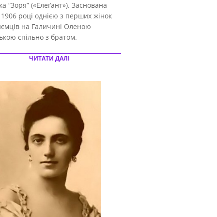
а “Зоря” («Елеґант»). Заснована
 1906 році однією з перших жінок
иємців на Галичині Оленою
кою спільно з братом.
ЧИТАТИ ДАЛІ