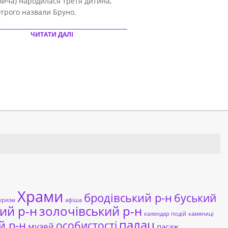
ича) народилася третя дитина,
отрого назвали Бруно.
ЧИТАТИ ДАЛІ
Храми
бродівський р-н
буський
уризм
афіша
ий р-н
золочівський р-н
календар подій
камяниці
палац
й р-н
особистості
музей
пасаж