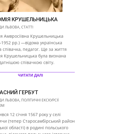
МІЯ КРУШЕЛЬНИЦЬКА
И ЛЬВОВА
,
СТАТТІ
ія Амвросіївна Крушельницька
1952 рр.) —відома українська
 співачка, педагог. Ще за життя
ія Крушельницька була визнана
атнішою співачкою світу.
ЧИТАТИ ДАЛІ
АСНИЙ ГЕРБУТ
И ЛЬВОВА
,
ПОЛІТИЧНІ ЕКСКУРСІЇ
ОМ
вся 12 січня 1567 року у селі
ичи (тепер Старосамбірський район
ької області) в родині польського