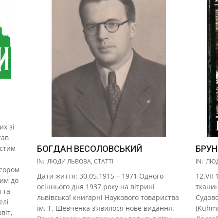
их зі
тав
остим
БОГДАН ВЕСОЛОВСЬКИЙ
БРУН
2017-
2017-
IN:
ЛЮДИ ЛЬВОВА
,
СТАТТІ
IN:
ЛЮД
есором
10-
10-
Дати життя: 30.05.1915 – 1971 Одного
12.VII
ним до
27
27
осіннього дня 1937 року на вітрині
тканин
 та
львівської книгарні Наукового товариства
Судово
елі
ім. Т. Шевченка з’явилося нове видання.
(Kuhmr
віт,