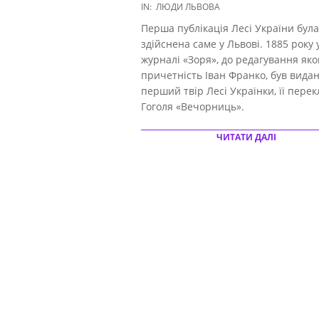
2023-
IN:
ЛЮДИ ЛЬВОВА
05-
Перша публікація Лесі України була
24
здійснена саме у Львові. 1885 року 
журналі «Зоря», до редагування яко
причетність Іван Франко, був вида
перший твір Лесі Українки, її перек
Гоголя «Вечорниць».
ЧИТАТИ ДАЛІ