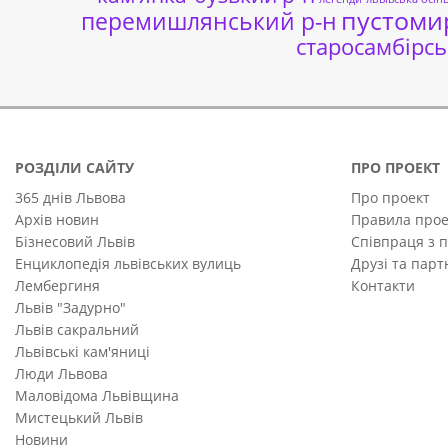
пустоми
перемишлянський р-н
старосамбірсь
РОЗДІЛИ САЙТУ
ПРО ПРОЕКТ
365 днів Львова
Про проект
Архів новин
Правила прое
Бізнесовий Львів
Співпраця з 
Енциклопедія львівських вулиць
Друзі та пар
Лембергиня
Контакти
Львів "Задурно"
Львів сакральний
Львівські кам'яниці
Люди Львова
Маловідома Львівщина
Мистецький Львів
Новини