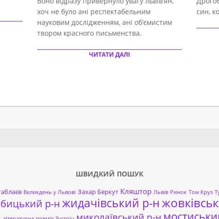
Воно відразу привернуло увагу львів’ян,
Дрогоб
хоч не було ані респектабельним
син, к
науковим дослідженням, ані об’ємистим
твором красного письменства.
ЧИТАТИ ДАЛІ
Search
ШВИДКИЙ ПОШУК
Кляштор
таблаєв
Захар Беркут
Великдень у Львові
Львів
Ринок
Том Круз
Т
жовківськ
жидачівський р-н
обицький р-н
мостиськи
миколаївський р-н
ь
літературна премія Зустріч