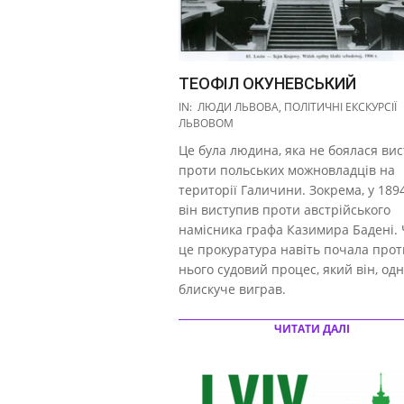
ТЕОФІЛ ОКУНЕВСЬКИЙ
2017-
IN:
ЛЮДИ ЛЬВОВА
,
ПОЛІТИЧНІ ЕКСКУРСІЇ
10-
ЛЬВОВОМ
28
Це була людина, яка не боялася ви
проти польських можновладців на
території Галичини. Зокрема, у 1894
він виступив проти австрійського
намісника графа Казимира Бадені.
це прокуратура навіть почала прот
нього судовий процес, який він, одн
блискуче виграв.
ЧИТАТИ ДАЛІ