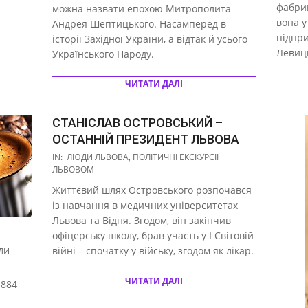
фабрик
можна назвати епохою Митрополита
вона у
Андрея Шептицького. Насамперед в
підпр
історії Західної України, а відтак й усього
Левиць
Українського Народу.
ЧИТАТИ ДАЛІ
СТАНІСЛАВ ОСТРОВСЬКИЙ –
ОСТАННІЙ ПРЕЗИДЕНТ ЛЬВОВА
2018-
IN:
ЛЮДИ ЛЬВОВА
,
ПОЛІТИЧНІ ЕКСКУРСІЇ
02-
ЛЬВОВОМ
20
Життєвий шлях Островського розпочався
із навчання в медичних університетах
Львова та Відня. Згодом, він закінчив
офіцерську школу, брав участь у І Світовій
війні – спочатку у війську, згодом як лікар.
ДИ
ЧИТАТИ ДАЛІ
1884