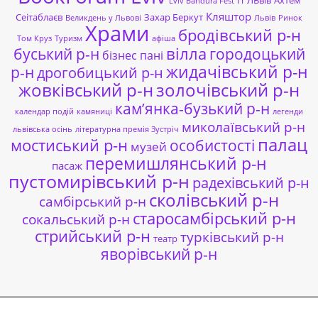
Lviv Bandura Fest
Кляштор
Сеітаблаєв
Захар Беркут
Великдень у Львові
Львів
Ринок
Храми
бродівський р-н
Том Круз
Туризм
афіша
буський р-н
вілла
городоцький
бізнес пані
жидачівський р-н
р-н
дрогобицький р-н
жовківський р-н
золочівський р-н
кам’янка-бузький р-н
календар подій
камяниці
легенди
миколаївський р-н
львівська осінь
літературна премія Зустріч
палац
мостиський р-н
особистості
музей
перемишлянський р-н
пасаж
пустомирівський р-н
радехівський р-н
сколівський р-н
самбірський р-н
старосамбірський р-н
сокальський р-н
стрийський р-н
турківський р-н
театр
яворівський р-н