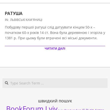
РАТУША
2021-
IN:
ЛЬВІВСЬКІ КАМ'ЯНИЦІ
03-
Побудову першої ратуші слід датуувати кінцем 50-х –
29
початком 60-х років 14 ст. Вона була деревяною і згоріла у
1381 р. При цьому були втрачені всі міські документи.
ЧИТАТИ ДАЛІ
Search
ШВИДКИЙ ПОШУК
BookForum Lviv
ІТ ЛЬвів
Ахтем