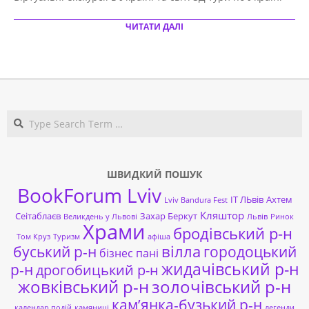
20
ЧИТАТИ ДАЛІ
Search
ШВИДКИЙ ПОШУК
BookForum Lviv
ІТ ЛЬвів
Ахтем
Lviv Bandura Fest
Кляштор
Сеітаблаєв
Захар Беркут
Великдень у Львові
Львів
Ринок
Храми
бродівський р-н
Том Круз
Туризм
афіша
буський р-н
вілла
городоцький
бізнес пані
жидачівський р-н
р-н
дрогобицький р-н
жовківський р-н
золочівський р-н
кам’янка-бузький р-н
календар подій
камяниці
легенди