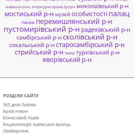
миколаївський р-н
львівська осінь
літературна премія Зустріч
палац
мостиський р-н
особистості
музей
перемишлянський р-н
пасаж
пустомирівський р-н
радехівський р-н
сколівський р-н
самбірський р-н
старосамбірський р-н
сокальський р-н
стрийський р-н
турківський р-н
театр
яворівський р-н
РОЗДІЛИ САЙТУ
365 днів Львова
Архів новин
Бізнесовий Львів
Енциклопедія львівських вулиць
Лембергиня