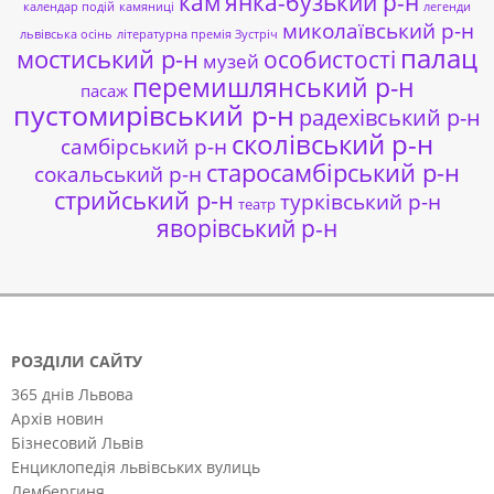
кам’янка-бузький р-н
календар подій
камяниці
легенди
миколаївський р-н
львівська осінь
літературна премія Зустріч
палац
мостиський р-н
особистості
музей
перемишлянський р-н
пасаж
пустомирівський р-н
радехівський р-н
сколівський р-н
самбірський р-н
старосамбірський р-н
сокальський р-н
стрийський р-н
турківський р-н
театр
яворівський р-н
РОЗДІЛИ САЙТУ
365 днів Львова
Архів новин
Бізнесовий Львів
Енциклопедія львівських вулиць
Лембергиня