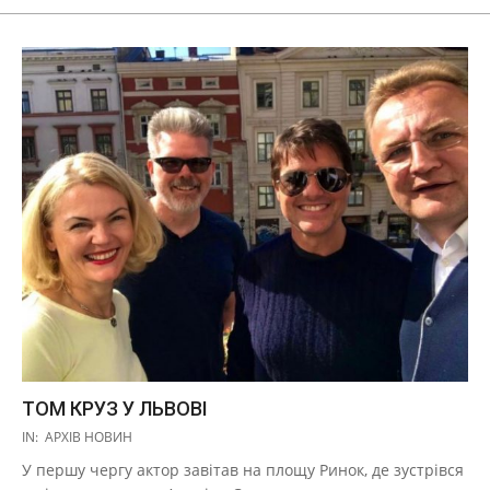
ТОМ КРУЗ У ЛЬВОВІ
2019-
IN:
АРХІВ НОВИН
10-
У першу чергу актор завітав на площу Ринок, де зустрівся
02