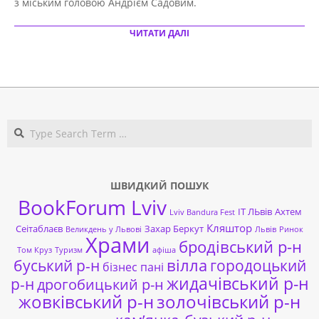
з міським головою Андрієм Садовим.
ЧИТАТИ ДАЛІ
Search
ШВИДКИЙ ПОШУК
BookForum Lviv
ІТ ЛЬвів
Ахтем
Lviv Bandura Fest
Кляштор
Сеітаблаєв
Захар Беркут
Великдень у Львові
Львів
Ринок
Храми
бродівський р-н
Том Круз
Туризм
афіша
буський р-н
вілла
городоцький
бізнес пані
жидачівський р-н
р-н
дрогобицький р-н
жовківський р-н
золочівський р-н