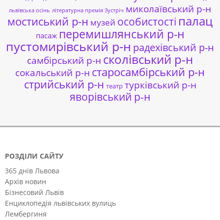
миколаївський р-н
львівська осінь
літературна премія Зустріч
палац
мостиський р-н
особистості
музей
перемишлянський р-н
пасаж
пустомирівський р-н
радехівський р-н
сколівський р-н
самбірський р-н
старосамбірський р-н
сокальський р-н
стрийський р-н
турківський р-н
театр
яворівський р-н
РОЗДІЛИ САЙТУ
365 днів Львова
Архів новин
Бізнесовий Львів
Енциклопедія львівських вулиць
Лембергиня