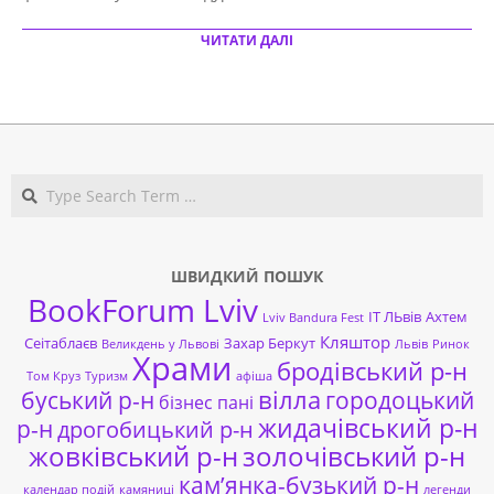
ЧИТАТИ ДАЛІ
Search
ШВИДКИЙ ПОШУК
BookForum Lviv
ІТ ЛЬвів
Ахтем
Lviv Bandura Fest
Кляштор
Сеітаблаєв
Захар Беркут
Великдень у Львові
Львів
Ринок
Храми
бродівський р-н
Том Круз
Туризм
афіша
буський р-н
вілла
городоцький
бізнес пані
жидачівський р-н
р-н
дрогобицький р-н
жовківський р-н
золочівський р-н
кам’янка-бузький р-н
календар подій
камяниці
легенди