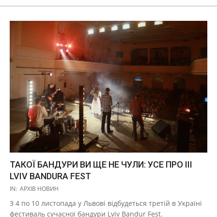
ТАКОЇ БАНДУРИ ВИ ЩЕ НЕ ЧУЛИ: УСЕ ПРО III
LVIV BANDURA FEST
2019-
IN:
АРХІВ НОВИН
11-
З 4 по 10 листопада у Львові відбудеться третій в Україні
03
фестиваль сучасної бандури Lviv Bandur Fest.