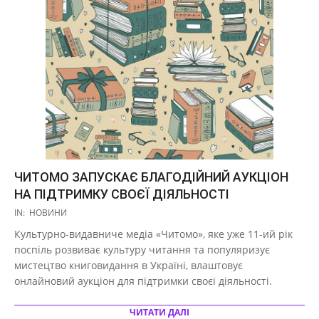
ЧИТОМО ЗАПУСКАЄ БЛАГОДІЙНИЙ АУКЦІОН
НА ПІДТРИМКУ СВОЄЇ ДІЯЛЬНОСТІ
2020-
IN:
НОВИНИ
11-
Культурно-видавниче медіа «Читомо», яке уже 11-ий рік
17
поспіль розвиває культуру читання та популяризує
мистецтво книговидання в Україні, влаштовує
онлайновий аукціон для підтримки своєї діяльності.
ЧИТАТИ ДАЛІ