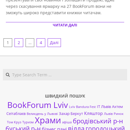
через скасування ярмарку на 27 BookForum вони не
зможуть широко представити книжки читачам.
ЧИТАТИ ДАЛІ
НАВІГАЦІЯ
1
2
…
4
Далі
ЗАПИСІВ
Search
ШВИДКИЙ ПОШУК
BookForum Lviv
ІТ ЛЬвів
Ахтем
Lviv Bandura Fest
Кляштор
Сеітаблаєв
Захар Беркут
Великдень у Львові
Львів
Ринок
Храми
бродівський р-н
Том Круз
Туризм
афіша
буський р-н
вілла
городоцький
бізнес пані