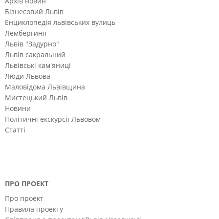
Архів новин
Бізнесовий Львів
Енциклопедія львівських вулиць
Лембергиня
Львів "Задурно"
Львів сакральний
Львівські кам'яниці
Люди Львова
Маловідома Львівщина
Мистецький Львів
Новини
Політичні екскурсії Львовом
Статті
ПРО ПРОЕКТ
Про проект
Правила проекту