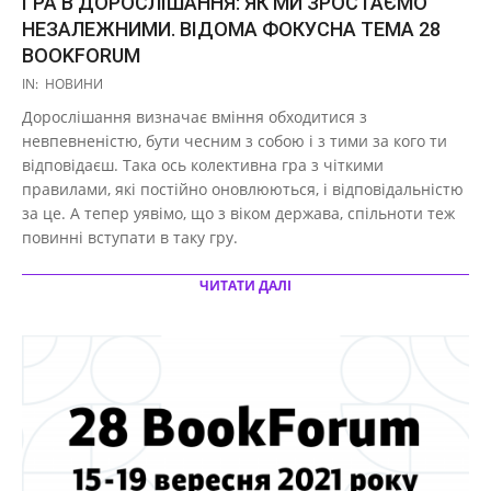
ГРА В ДОРОСЛІШАННЯ: ЯК МИ ЗРОСТАЄМО
НЕЗАЛЕЖНИМИ. ВІДОМА ФОКУСНА ТЕМА 28
BOOKFORUM
2020-
IN:
НОВИНИ
12-
Дорослішання визначає вміння обходитися з
24
невпевненістю, бути чесним з собою і з тими за кого ти
відповідаєш. Така ось колективна гра з чіткими
правилами, які постійно оновлюються, і відповідальністю
за це. А тепер уявімо, що з віком держава, спільноти теж
повинні вступати в таку гру.
ЧИТАТИ ДАЛІ