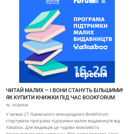
ЧИТАЙ МАЛИХ — І ВОНИ СТАНУТЬ БІЛЬШИМИ!
ЯК КУПИТИ КНИЖКИ ПІД ЧАС BOOKFORUM
2020-
IN:
НОВИНИ
09-
У межах 27 Львівського міжнародного BookForum
17
стартувала програма підтримки малих видавництв від
Yakaboo. Для видавців це чудова можливість
презентувати свої новинки і збільшити продажі, адже