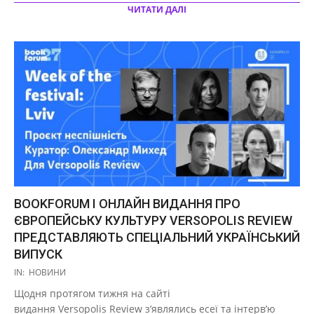
ЧИТАТИ ДАЛІ
BOOKFORUM І ОНЛАЙН ВИДАННЯ ПРО
ЄВРОПЕЙСЬКУ КУЛЬТУРУ VERSOPOLIS REVIEW
ПРЕДСТАВЛЯЮТЬ СПЕЦІАЛЬНИЙ УКРАЇНСЬКИЙ
ВИПУСК
2020-
IN:
НОВИНИ
09-
Щодня протягом тижня на сайті
24
видання Versopolis Review з’являлись есеї та інтерв’ю