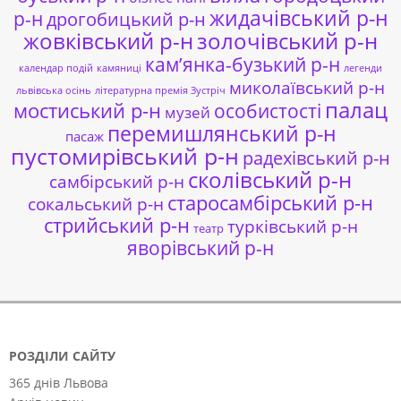
жидачівський р-н
р-н
дрогобицький р-н
жовківський р-н
золочівський р-н
кам’янка-бузький р-н
календар подій
камяниці
легенди
миколаївський р-н
львівська осінь
літературна премія Зустріч
палац
мостиський р-н
особистості
музей
перемишлянський р-н
пасаж
пустомирівський р-н
радехівський р-н
сколівський р-н
самбірський р-н
старосамбірський р-н
сокальський р-н
стрийський р-н
турківський р-н
театр
яворівський р-н
РОЗДІЛИ САЙТУ
365 днів Львова