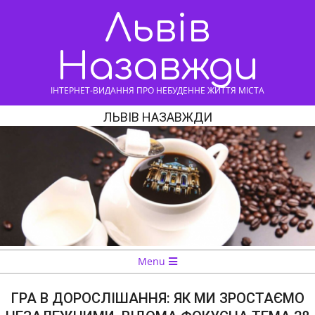
Skip
Львів
to
content
Назавжди
ІНТЕРНЕТ-ВИДАННЯ ПРО НЕБУДЕННЕ ЖИТТЯ МІСТА
ЛЬВІВ НАЗАВЖДИ
Navigation
Menu
Menu
ГРА В ДОРОСЛІШАННЯ: ЯК МИ ЗРОСТАЄМО