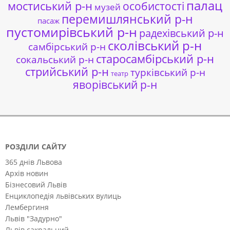
палац
мостиський р-н
особистості
музей
перемишлянський р-н
пасаж
пустомирівський р-н
радехівський р-н
сколівський р-н
самбірський р-н
старосамбірський р-н
сокальський р-н
стрийський р-н
турківський р-н
театр
яворівський р-н
РОЗДІЛИ САЙТУ
365 днів Львова
Архів новин
Бізнесовий Львів
Енциклопедія львівських вулиць
Лембергиня
Львів "Задурно"
Львів сакральний