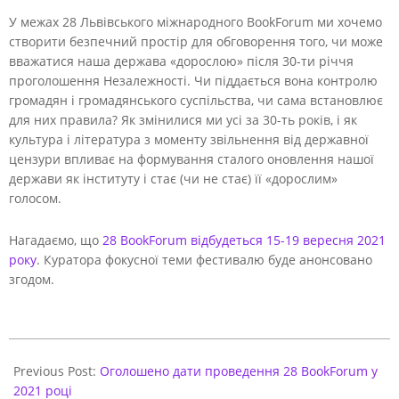
У межах 28 Львівського міжнародного BookForum ми хочемо
створити безпечний простір для обговорення того, чи може
вважатися наша держава «дорослою» після 30-ти річчя
проголошення Незалежності. Чи піддається вона контролю
громадян і громадянського суспільства, чи сама встановлює
для них правила? Як змінилися ми усі за 30-ть років, і як
культура і література з моменту звільнення від державної
цензури впливає на формування сталого оновлення нашої
держави як інституту і стає (чи не стає) її «дорослим»
голосом.
Нагадаємо, що
28 BookForum відбудеться 15-19 вересня 2021
року
. Куратора фокусної теми фестивалю буде анонсовано
згодом.
2020-
12-
Previous Post:
Оголошено дати проведення 28 BookForum у
24
2021 році