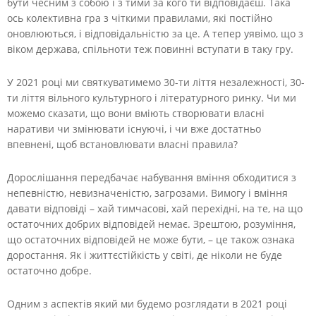
бути чесним з собою і з тими за кого ти відповідаєш. Така
ось колективна гра з чіткими правилами, які постійно
оновлюються, і відповідальністю за це. А тепер уявімо, що з
віком держава, спільноти теж повинні вступати в таку гру.
У 2021 році ми святкуватимемо 30-ти ліття незалежності, 30-
ти ліття вільного культурного і літературного ринку. Чи ми
можемо сказати, що вони вміють створювати власні
наративи чи змінювати існуючі, і чи вже достатньо
впевнені, щоб встановлювати власні правила?
Дорослішання передбачає набування вміння обходитися з
непевністю, невизначеністю, загрозами. Вимогу і вміння
давати відповіді – хай тимчасові, хай перехідні, на те, на що
остаточних добрих відповідей немає. Зрештою, розуміння,
що остаточних відповідей не може бути, – це також ознака
доростання. Як і життєстійкість у світі, де ніколи не буде
остаточно добре.
Одним з аспектів який ми будемо розглядати в 2021 році