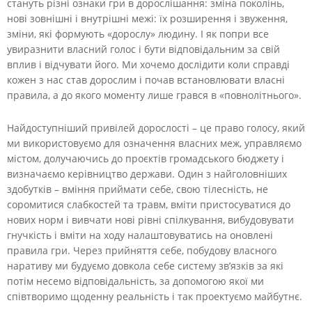
стануть різні ознаки гри в дорослішання: зміна поколінь,
нові зовнішні і внутрішні межі: їх розширення і звуження,
зміни, які формують «дорослу» людину. І як попри все
увиразнити власний голос і бути відповідальним за свій
вплив і відчувати його. Ми хочемо дослідити коли справді
кожен з нас став дорослим і почав встановлювати власні
правила, а до якого моменту лише грався в «повнолітнього».
Найдоступніший привілей дорослості – це право голосу, який
ми використовуємо для означення власних меж, управляємо
містом, долучаючись до проєктів громадського бюджету і
визначаємо керівництво держави. Один з найголовніших
здобутків – вміння приймати себе, свою тілесність, не
соромитися слабкостей та травм, вміти пристосуватися до
нових норм і вивчати нові рівні спілкування, вибудовувати
гнучкість і вміти на ходу налаштовуватись на оновлені
правила гри. Через прийняття себе, побудову власного
наративу ми будуємо довкола себе систему зв’язків за які
потім несемо відповідальність, за допомогою якої ми
співтворимо щоденну реальність і так проектуємо майбутнє.