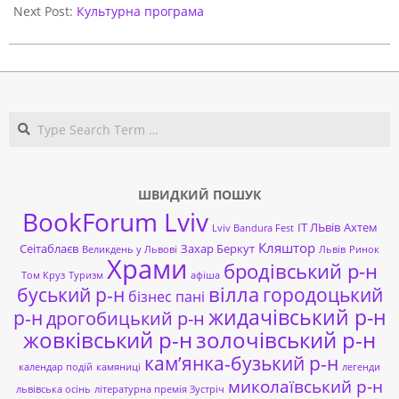
Next Post:
Культурна програма
Search
ШВИДКИЙ ПОШУК
BookForum Lviv
ІТ ЛЬвів
Ахтем
Lviv Bandura Fest
Кляштор
Сеітаблаєв
Захар Беркут
Великдень у Львові
Львів
Ринок
Храми
бродівський р-н
Том Круз
Туризм
афіша
буський р-н
вілла
городоцький
бізнес пані
жидачівський р-н
р-н
дрогобицький р-н
жовківський р-н
золочівський р-н
кам’янка-бузький р-н
календар подій
камяниці
легенди
миколаївський р-н
львівська осінь
літературна премія Зустріч