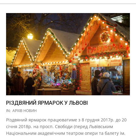
РІЗДВЯНИЙ ЯРМАРОК У ЛЬВОВІ
2017-
IN:
АРХІВ НОВИН
11-
Різдвяний ярмарок працюватиме з 8 грудня 2017р. до 20
10
січня 2018р. на просп. Свободи (перед Львівським
Національним академічним театром опери та балету ім.