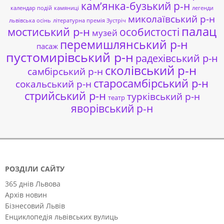
кам’янка-бузький р-н
календар подій
камяниці
легенди
миколаївський р-н
львівська осінь
літературна премія Зустріч
палац
мостиський р-н
особистості
музей
перемишлянський р-н
пасаж
пустомирівський р-н
радехівський р-н
сколівський р-н
самбірський р-н
старосамбірський р-н
сокальський р-н
стрийський р-н
турківський р-н
театр
яворівський р-н
РОЗДІЛИ САЙТУ
365 днів Львова
Архів новин
Бізнесовий Львів
Енциклопедія львівських вулиць