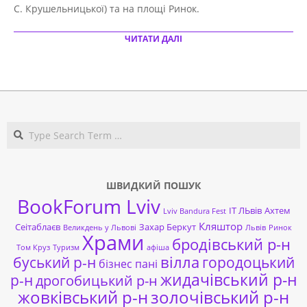
С. Крушельницької) та на площі Ринок.
ЧИТАТИ ДАЛІ
Search
ШВИДКИЙ ПОШУК
BookForum Lviv
ІТ ЛЬвів
Ахтем
Lviv Bandura Fest
Кляштор
Сеітаблаєв
Захар Беркут
Великдень у Львові
Львів
Ринок
Храми
бродівський р-н
Том Круз
Туризм
афіша
буський р-н
вілла
городоцький
бізнес пані
жидачівський р-н
р-н
дрогобицький р-н
жовківський р-н
золочівський р-н