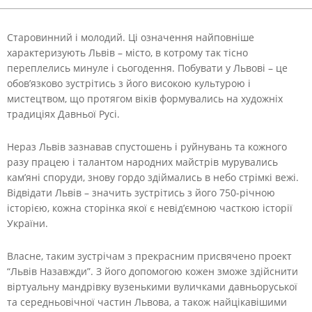
Старовинний і молодий. Ці означення найповніше
характеризують Львів – місто, в котрому так тісно
переплелись минуле і сьогодення. Побувати у Львові – це
обов’язково зустрітись з його високою культурою і
мистецтвом, що протягом віків формувались на художніх
традиціях Давньої Русі.
Нераз Львів зазнавав спустошень і руйнувань та кожного
разу працею і талантом народних майстрів мурувались
кам’яні споруди, знову гордо здіймались в небо стрімкі вежі.
Відвідати Львів – значить зустрітись з його 750-річною
історією, кожна сторінка якої є невід’ємною часткою історії
України.
Власне, таким зустрічам з прекрасним присвячено проект
“Львів Назавжди”. З його допомогою кожен зможе здійснити
віртуальну мандрівку вузенькими вуличками давньоруської
та середньовічної частин Львова, а також найцікавішими