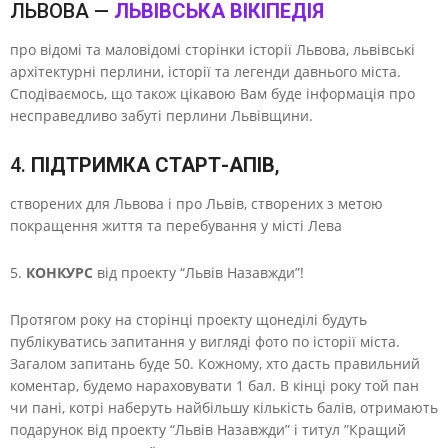
ЛЬВОВА —
ЛЬВІВСЬКА ВІКІПЕДІЯ
про відомі та маловідомі сторінки історії Львова, львівські
архітектурні перлини, історії та легенди давнього міста.
Сподіваємось, що також цікавою Вам буде інформація про
несправедливо забуті перлини Львівщини.
4.
ПІДТРИМКА СТАРТ-АПІВ
,
створених для Львова і про Львів, створених з метою
покращення життя та перебування у місті Лева
5.
КОНКУРС
від проекту “Львів Назавжди”!
Протягом року на сторінці проекту щонеділі будуть
публікуватись запитання у вигляді фото по історії міста.
Загалом запитань буде 50. Кожному, хто дасть правильний
коментар, будемо нараховувати 1 бал. В кінці року той пан
чи пані, котрі наберуть найбільшу кількість балів, отримають
подарунок від проекту “Львів Назавжди” і титул ”Кращий