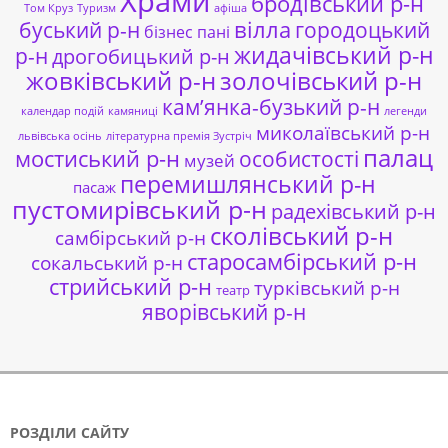
Храми
бродівський р-н
Том Круз
Туризм
афіша
буський р-н
вілла
городоцький
бізнес пані
жидачівський р-н
р-н
дрогобицький р-н
жовківський р-н
золочівський р-н
кам’янка-бузький р-н
календар подій
камяниці
легенди
миколаївський р-н
львівська осінь
літературна премія Зустріч
палац
мостиський р-н
особистості
музей
перемишлянський р-н
пасаж
пустомирівський р-н
радехівський р-н
сколівський р-н
самбірський р-н
старосамбірський р-н
сокальський р-н
стрийський р-н
турківський р-н
театр
яворівський р-н
РОЗДІЛИ САЙТУ