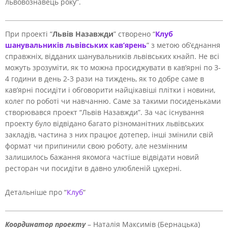
львовознавець року”.
При проекті “
Львів Назавжди
” створено “
Клуб
шанувальників львівських кав’ярень
” з метою об’єднання
справжніх, відданих шанувальників львівських кнайп. Не всі
можуть зрозуміти, як то можна просиджувати в кав’ярні по 3-
4 години в день 2-3 рази на тиждень, як то добре саме в
кав’ярні посидіти і обговорити найцікавіші плітки і новини,
колег по роботі чи навчанню. Саме за такими посиденьками
створювався проект “Львів Назавжди”. За час існування
проекту було відвідано багато різноманітних львівських
закладів, частина з них працює дотепер, інші змінили свій
формат чи припинили свою роботу, але незмінним
залишилось бажання якомога частіше відвідати новий
ресторан чи посидіти в давно улюбленій цукерні.
Детальніше про “
Клуб
“
Координатор проекту
– Наталія Максимів (Бернацька)