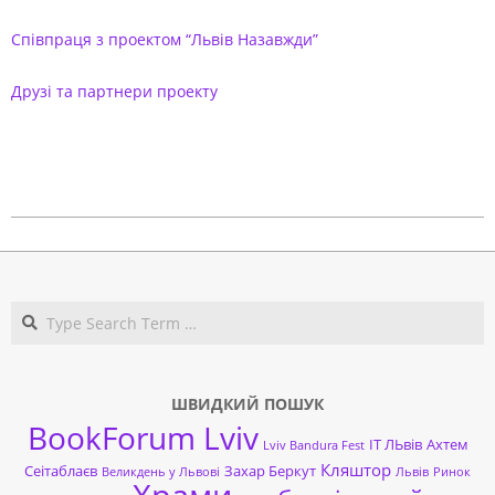
Співпраця з проектом “Львів Назавжди”
Друзі та партнери проекту
2018-
09-
28
Search
ШВИДКИЙ ПОШУК
BookForum Lviv
ІТ ЛЬвів
Ахтем
Lviv Bandura Fest
Кляштор
Сеітаблаєв
Захар Беркут
Великдень у Львові
Львів
Ринок