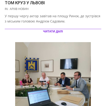
ТОМ КРУЗ У ЛЬВОВІ
2019-
IN:
АРХІВ НОВИН
10-
У першу чергу актор завітав на площу Ринок, де зустрівся
02
з міським головою Андрієм Садовим.
ЧИТАТИ ДАЛІ