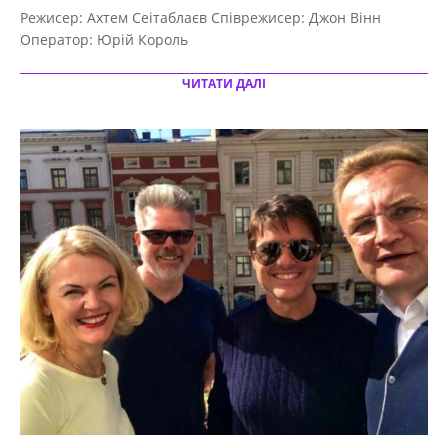
10-
Режисер: Ахтем Сеітаблаєв Співрежисер: Джон Вінн
02
Оператор: Юрій Король
ЧИТАТИ ДАЛІ