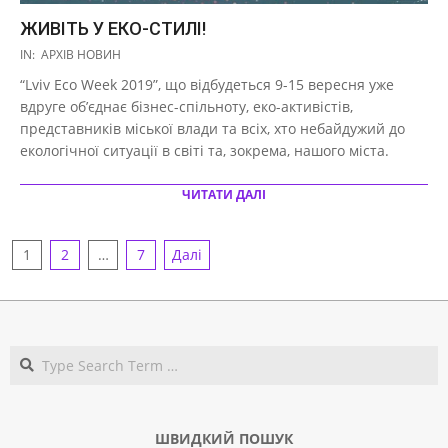
ЖИВІТЬ У ЕКО-СТИЛІ!
2019-
IN:
АРХІВ НОВИН
09-
“Lviv Eco Week 2019”, що відбудеться 9-15 вересня уже
10
вдруге об’єднає бізнес-спільноту, еко-активістів,
представників міської влади та всіх, хто небайдужий до
екологічної ситуації в світі та, зокрема, нашого міста.
ЧИТАТИ ДАЛІ
НАВІГАЦІЯ
1
2
…
7
Далі
ЗАПИСІВ
Search
ШВИДКИЙ ПОШУК