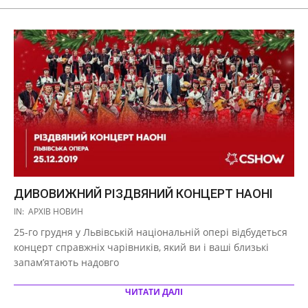
ДИВОВИЖНИЙ РІЗДВЯНИЙ КОНЦЕРТ НАОНІ
2019-
IN:
АРХІВ НОВИН
11-
25-го грудня у Львівській національній опері відбудеться
25
концерт справжніх чарівників, який ви і ваші близькі
запам’ятають надовго
ЧИТАТИ ДАЛІ