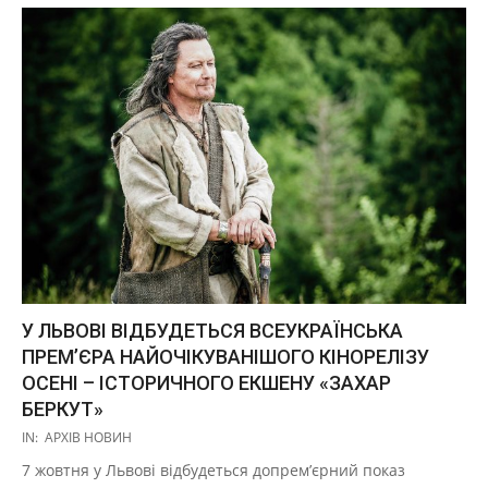
У ЛЬВОВІ ВІДБУДЕТЬСЯ ВСЕУКРАЇНСЬКА
ПРЕМ’ЄРА НАЙОЧІКУВАНІШОГО КІНОРЕЛІЗУ
ОСЕНІ – ІСТОРИЧНОГО ЕКШЕНУ «ЗАХАР
БЕРКУТ»
2019-
IN:
АРХІВ НОВИН
10-
7 жовтня у Львові відбудеться допрем’єрний показ
03