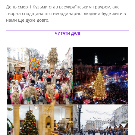
11-
День смерті Кузьми став всеукраїнським трауром, але
21
творча спадщина цієї неординарної людини буде жити з
нами ще дуже довго.
ЧИТАТИ ДАЛІ