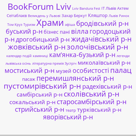
BookForum Lviv
ІТ ЛЬвів
Ахтем
Lviv Bandura Fest
Кляштор
Сеітаблаєв
Захар Беркут
Великдень у Львові
Львів
Ринок
Храми
бродівський р-н
Том Круз
Туризм
афіша
буський р-н
вілла
городоцький
бізнес пані
жидачівський р-н
р-н
дрогобицький р-н
жовківський р-н
золочівський р-н
кам’янка-бузький р-н
календар подій
камяниці
легенди
миколаївський р-н
львівська осінь
літературна премія Зустріч
палац
мостиський р-н
особистості
музей
перемишлянський р-н
пасаж
пустомирівський р-н
радехівський р-н
сколівський р-н
самбірський р-н
старосамбірський р-н
сокальський р-н
стрийський р-н
турківський р-н
театр
яворівський р-н