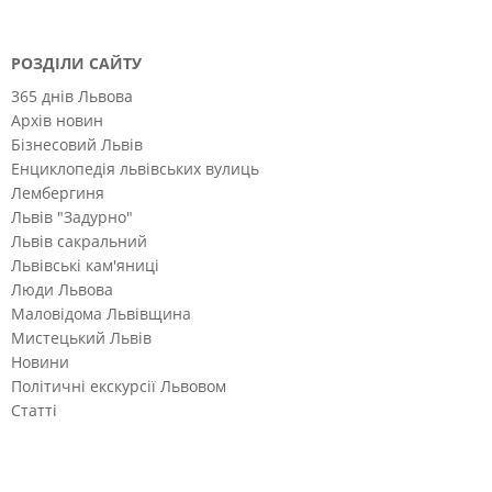
РОЗДІЛИ САЙТУ
365 днів Львова
Архів новин
Бізнесовий Львів
Енциклопедія львівських вулиць
Лембергиня
Львів "Задурно"
Львів сакральний
Львівські кам'яниці
Люди Львова
Маловідома Львівщина
Мистецький Львів
Новини
Політичні екскурсії Львовом
Статті