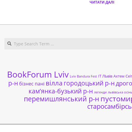
ЧИТАТИ ДАЛІ
BookForum Lviv
ІТ ЛЬвів
Ахтем Сеі
Lviv Bandura Fest
р-н
вілла
городоцький р-н
дрог
бізнес пані
кам’янка-бузький р-н
легенди
львівська осін
пустоми
перемишлянський р-н
старосамбірсь