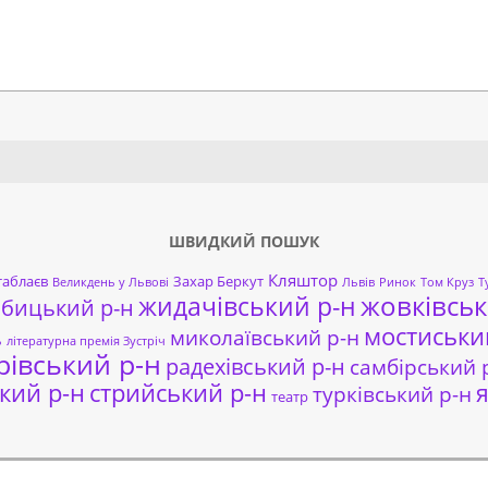
Search
ШВИДКИЙ ПОШУК
Кляштор
таблаєв
Захар Беркут
Великдень у Львові
Львів
Ринок
Том Круз
Т
жовківськ
жидачівський р-н
обицький р-н
мостиськи
миколаївський р-н
ь
літературна премія Зустріч
рівський р-н
радехівський р-н
самбірський 
кий р-н
стрийський р-н
я
турківський р-н
театр