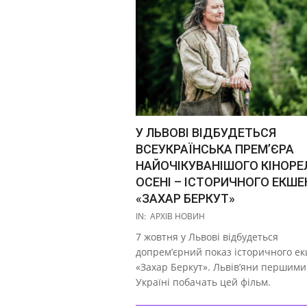
У ЛЬВОВІ ВІДБУДЕТЬСЯ
ВСЕУКРАЇНСЬКА ПРЕМ’ЄРА
НАЙОЧІКУВАНІШОГО КІНОРЕ
ОСЕНІ – ІСТОРИЧНОГО ЕКШЕ
«ЗАХАР БЕРКУТ»
2019-
IN:
АРХІВ НОВИН
10-
7 жовтня у Львові відбудеться
03
допрем’єрний показ історичного е
«Захар Беркут». Львів’яни першими
Україні побачать цей фільм.