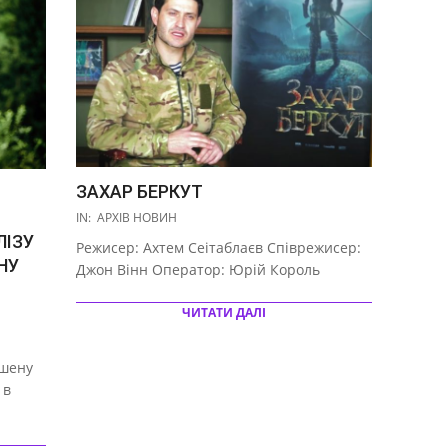
ЗАХАР БЕРКУТ
2019-
IN:
АРХІВ НОВИН
10-
ЛІЗУ
Режисер: Ахтем Сеітаблаєв Співрежисер:
02
НУ
Джон Вінн Оператор: Юрій Король
ЧИТАТИ ДАЛІ
кшену
 в