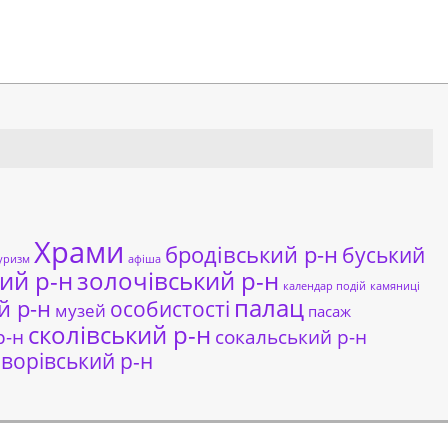
Храми
бродівський р-н
буський
уризм
афіша
ий р-н
золочівський р-н
календар подій
камяниці
палац
й р-н
особистості
музей
пасаж
сколівський р-н
сокальський р-н
р-н
ворівський р-н