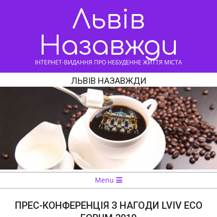
Skip
Львів
to
content
Назавжди
ІНТЕРНЕТ-ВИДАННЯ ПРО НЕБУДЕННЕ ЖИТТЯ МІСТА
ЛЬВІВ НАЗАВЖДИ
Navigation
Menu
Menu
ПРЕС-КОНФЕРЕНЦІЯ З НАГОДИ LVIV ECO