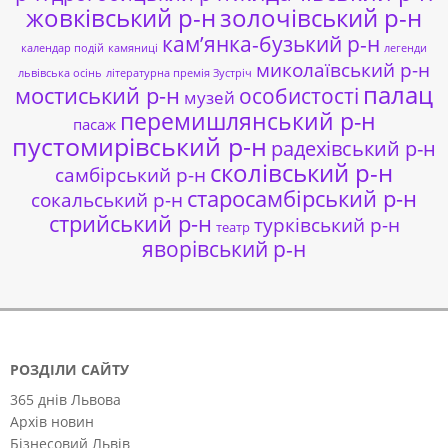
жовківський р-н
золочівський р-н
кам’янка-бузький р-н
календар подій
камяниці
легенди
миколаївський р-н
львівська осінь
літературна премія Зустріч
палац
мостиський р-н
особистості
музей
перемишлянський р-н
пасаж
пустомирівський р-н
радехівський р-н
сколівський р-н
самбірський р-н
старосамбірський р-н
сокальський р-н
стрийський р-н
турківський р-н
театр
яворівський р-н
РОЗДІЛИ САЙТУ
365 днів Львова
Архів новин
Бізнесовий Львів