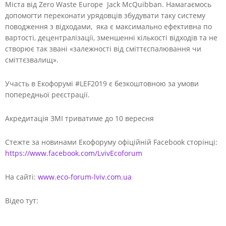
Міста від Zero Waste Europe Jack McQuibban. Намагаємось
допомогти переконати урядовців збудувати таку систему
поводження з відходами, яка є максимально ефективна по
вартості, децентралізації, зменшенні кількості відходів та не
створює так звані «залежності від сміттєспалювання чи
сміттєзвалищ».
Участь в Екофорумі #LEF2019 є безкоштовною за умови
попередньої реєстрації.
Акредитація ЗМІ триватиме до 10 вересня
Стежте за новинами Екофоруму офіційній Facebook сторінці:
https://www.facebook.com/LvivEcoforum
На сайті:
www.eco-forum-lviv.com.ua
Відео тут: