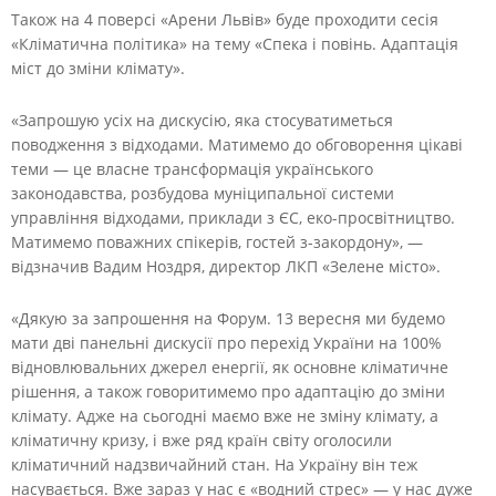
Також на 4 поверсі «Арени Львів» буде проходити сесія
«Кліматична політика» на тему «Спека і повінь. Адаптація
міст до зміни клімату».
«Запрошую усіх на дискусію, яка стосуватиметься
поводження з відходами. Матимемо до обговорення цікаві
теми — це власне трансформація українського
законодавства, розбудова муніципальної системи
управління відходами, приклади з ЄС, еко-просвітництво.
Матимемо поважних спікерів, гостей з-закордону», —
відзначив Вадим Ноздря, директор ЛКП «Зелене місто».
«Дякую за запрошення на Форум. 13 вересня ми будемо
мати дві панельні дискусії про перехід України на 100%
відновлювальних джерел енергії, як основне кліматичне
рішення, а також говоритимемо про адаптацію до зміни
клімату. Адже на сьогодні маємо вже не зміну клімату, а
кліматичну кризу, і вже ряд країн світу оголосили
кліматичний надзвичайний стан. На Україну він теж
насувається. Вже зараз у нас є «водний стрес» — у нас дуже