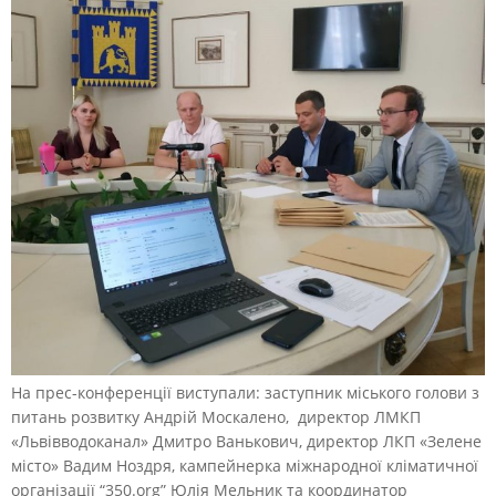
На прес-конференції виступали: заступник міського голови з
питань розвитку Андрій Москалено, директор ЛМКП
«Львівводоканал» Дмитро Ванькович, директор ЛКП «Зелене
місто» Вадим Ноздря, кампейнерка міжнародної кліматичної
організації “350.org” Юлія Мельник та координатор