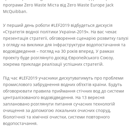
програми Zero Waste Міста від Zero Waste Europe Jack
McQuibban.
У перший день роботи #LEF2019 відбудеться дискусія
«Стратегія водної політики України-2019». На вас чекає
презентація стратегії, обговорення сценарію розвитку галузі
з огляду на виклики для інфраструктури водопостачання та
водовідведення – погляд на 30 років вперед. У рамках
проекту буде розглянуто досвід Європейського Союзу,
зокрема приклади реалізації успішних стратегій.
Під час #LEF2019 учасники дискутуватимуть про проблеми
промислового забруднення водних об’єктів країни. Будуть
обговорювати правила приймання стічних вод до системи
централізованого водовідведення. На 13 вересня
заплановано розглянути питання сучасних технологій
очищення за допомогою локальних очисних споруд,
біологічної та хімічної очистки, системи повторного
водопостачання.