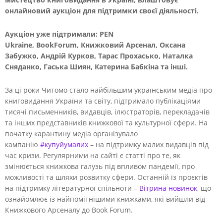
онлайновий аукціон для підтримки своєї діяльності.
Аукціон уже підтримали: PEN
Ukraine, BookForum, Книжковий Арсенал, Оксана
Забужко, Андрій Курков, Тарас Прохасько, Наталка
Сняданко, Гаська Шиян, Катерина Бабкіна та інші.
За ці роки Читомо стало найбільшим українським медіа про
книговидання України та світу, підтримало публікаціями
тисячі письменників, видавців, ілюстраторів, перекладачів
та інших представників книжкової та культурної сфери. На
початку карантину медіа організувало
кампанію
#купуйумалих
– на підтримку малих видавців під
час кризи. Регулярними на сайті є статті про те, як
змінюється книжкова галузь під впливом пандемії, про
можливості та шляхи розвитку сфери. Останній із проєктів
на підтримку літературної спільноти –
Вітрина новинок
, що
ознайомлює із найпомітнішими книжками, які вийшли від
Книжкового Арсеналу до Book Forum.