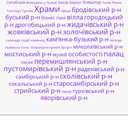
Кляштор
Сеітаблаєв
Захар Беркут
Великдень у Львові
Львів
Ринок
Храми
бродівський р-н
Том Круз
Туризм
афіша
буський р-н
вілла
городоцький
бізнес пані
жидачівський р-н
р-н
дрогобицький р-н
жовківський р-н
золочівський р-н
кам’янка-бузький р-н
календар подій
камяниці
легенди
миколаївський р-н
львівська осінь
літературна премія Зустріч
палац
мостиський р-н
особистості
музей
перемишлянський р-н
пасаж
пустомирівський р-н
радехівський р-н
сколівський р-н
самбірський р-н
старосамбірський р-н
сокальський р-н
стрийський р-н
турківський р-н
театр
яворівський р-н