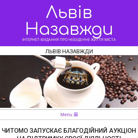
Skip
Львів
to
content
Назавжди
ІНТЕРНЕТ-ВИДАННЯ ПРО НЕБУДЕННЕ ЖИТТЯ МІСТА
ЛЬВІВ НАЗАВЖДИ
Navigation
Menu
Menu
ЧИТОМО ЗАПУСКАЄ БЛАГОДІЙНИЙ АУКЦІОН