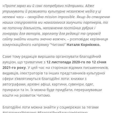
«Проте зараз ми й самі потребуємо підтримки. Адже
утримувати й розвивати культурне незалежне медіа у ці
непевні часи – своєрідна mission impossible. Якщо до створення
наших спецпроєктів ми намагаємося залучити партнерів, то
на поточну діяльність, наповнення постійних рубрик і
гонорари для авторів, зарплату для редакції та супровід
сайту знайти кошти значно важче
», – розповідає керівниця
комунікаційного напрямку “Читомо”
Наталя Корнієнко.
Саме тому редакція вирішила організувати благодійний
аукціон, що триватиме з
12 листопада 2020-го по 12 січня
2021-го року
. У цей час на сторінках відомих письменників,
видавців, ілюстраторів та інших представників культурної
сфери з’являтимуться благодійні лоти: книжки з
автографами, архівні афіші, картини, сувеніри, одяг,
прикраси та ін. Їх можна буде придбати, перерахувавши
кошти на розвиток Читомо.
Благодійні лоти можна знайти у соцмережах за тегами
#підтримайЧитомо #благодійнийаукціонЧитомо.