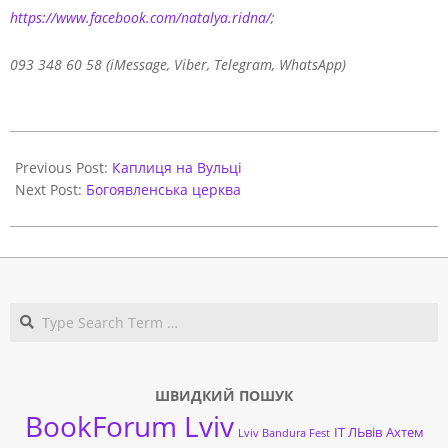
https://www.facebook.com/
natalya.ridna/
;
093 348 60 58
(iMessage, Viber, Telegram, WhatsApp)
2020-
11-
Previous Post:
Каплиця на Вульці
17
Next Post:
Богоявленська церква
Search
ШВИДКИЙ ПОШУК
BookForum Lviv
ІТ ЛЬвів
Ахтем
Lviv Bandura Fest