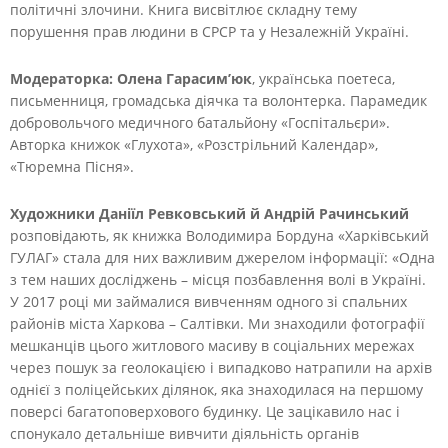
політичні злочини. Книга висвітлює складну тему
порушення прав людини в СРСР та у Незалежній Україні.
Модераторка: Олена Гарасим’юк
, українська поетеса,
письменниця, громадська діячка та волонтерка. Парамедик
добровольчого медичного батальйону «Госпітальєри».
Авторка книжок «Глухота», «Розстрільний Календар»,
«Тюремна Пісня».
Художники Даніїл Ревковський й Андрій Рачинський
розповідають, як книжка Володимира Бордуна «Харківський
ГУЛАГ» стала для них важливим джерелом інформації: «Одна
з тем наших досліджень – місця позбавлення волі в Україні.
У 2017 році ми займалися вивченням одного зі спальних
районів міста Харкова – Салтівки. Ми знаходили фотографії
мешканців цього житлового масиву в соціальних мережах
через пошук за геолокацією і випадково натрапили на архів
однієї з поліцейських ділянок, яка знаходилася на першому
поверсі багатоповерхового будинку. Це зацікавило нас і
спонукало детальніше вивчити діяльність органів