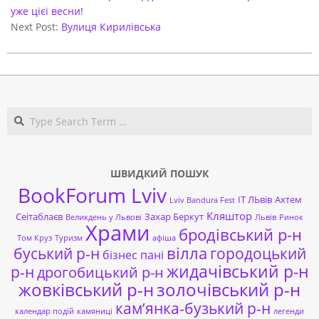
14
уже цієї весни!
Next Post:
Вулиця Кирилівська
Search
ШВИДКИЙ ПОШУК
BookForum Lviv
ІТ ЛЬвів
Ахтем
Lviv Bandura Fest
Кляштор
Сеітаблаєв
Захар Беркут
Великдень у Львові
Львів
Ринок
Храми
бродівський р-н
Том Круз
Туризм
афіша
буський р-н
вілла
городоцький
бізнес пані
жидачівський р-н
р-н
дрогобицький р-н
жовківський р-н
золочівський р-н
кам’янка-бузький р-н
календар подій
камяниці
легенди