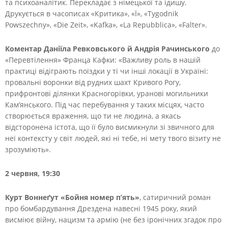
та психоаналітик. Перекладає з німецької та ідишу.
Друкується в часописах «Критика», «Ї», «Tygodnik
Powszechny», «Die Zeit», «Kafka», «La Repubblica», «Falter».
Коментар Даніїла Ревковського й Андрія Рачинського
до
«Перевтілення» Франца Кафки: «Важливу роль в нашій
практиці відіграють поїздки у ті чи інші локації в Україні:
провальні воронки від рудних шахт Кривого Рогу,
прифронтові ділянки Красногорівки, уранові могильники
Кам’янського. Під час перебування у таких місцях, часто
створюється враження, що ти не людина, а якась
відсторонена істота, що її було висмикнули зі звичного для
неї контексту у світ людей, які ні тебе, ні мету твого візиту не
зрозуміють».
2 червня, 19:30
Курт Воннеґут «Бойня номер п’ять»
, сатиричний роман
про бомбардування Дрездена навесні 1945 року, який
висміює війну, нацизм та армію (не без іронічних згадок про