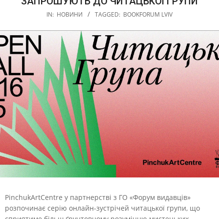
ЗАПРОШУЮТЬ ДО ЧИТАЦЬКОЇ ГРУПИ
IN:
НОВИНИ
TAGGED:
BOOKFORUM LVIV
PinchukArtCentre у партнерстві з ГО «Форум видавців»
розпочинає серію онлайн-зустрічей читацької групи, що
сприятиме більш ґрунтовному розумінню мистецьких