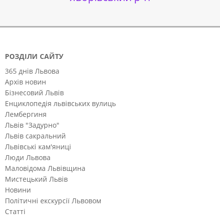
РОЗДІЛИ САЙТУ
365 днів Львова
Архів новин
Бізнесовий Львів
Енциклопедія львівських вулиць
Лембергиня
Львів "Задурно"
Львів сакральний
Львівські кам'яниці
Люди Львова
Маловідома Львівщина
Мистецький Львів
Новини
Політичні екскурсії Львовом
Статті