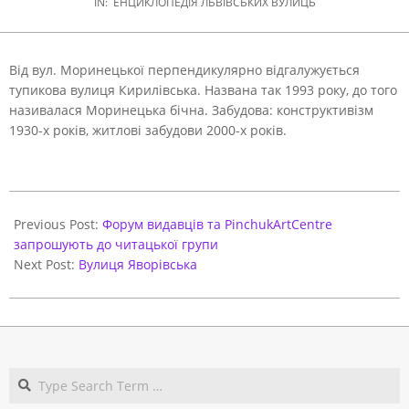
IN:
ЕНЦИКЛОПЕДІЯ ЛЬВІВСЬКИХ ВУЛИЦЬ
Від вул. Моринецької перпендикулярно відгалужується
тупикова вулиця Кирилівська. Названа так 1993 року, до того
називалася Моринецька бічна. Забудова: конструктивізм
1930-х років, житлові забудови 2000-х років.
2021-
05-
Previous Post:
Форум видавців та PinchukArtCentre
31
запрошують до читацької групи
Next Post:
Вулиця Яворівська
Search