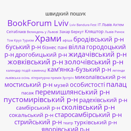
ШВИДКИЙ ПОШУК
BookForum Lviv
ІТ ЛЬвів
Ахтем
Lviv Bandura Fest
Кляштор
Сеітаблаєв
Захар Беркут
Великдень у Львові
Львів
Ринок
Храми
бродівський р-н
Том Круз
Туризм
афіша
буський р-н
вілла
городоцький
бізнес пані
жидачівський р-н
р-н
дрогобицький р-н
жовківський р-н
золочівський р-н
кам’янка-бузький р-н
календар подій
камяниці
легенди
миколаївський р-н
львівська осінь
літературна премія Зустріч
палац
мостиський р-н
особистості
музей
перемишлянський р-н
пасаж
пустомирівський р-н
радехівський р-н
сколівський р-н
самбірський р-н
старосамбірський р-н
сокальський р-н
стрийський р-н
турківський р-н
театр
яворівський р-н