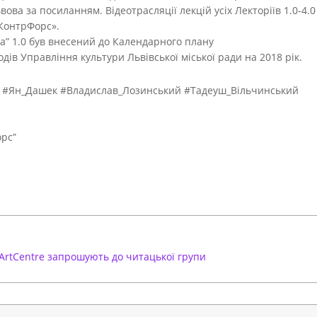
вова за посиланням. Відеотрасляції лекцій усіх Лекторіїв 1.0-4.0
«КонтрФорс».
та” 1.0 був внесений до Календарного плану
дів Управління культури Львівської міської ради на 2018 рік.
ни #Ян_Дашек #Владислав_Лозинський #Тадеуш_Вільчинський
орс”
ArtCentre запрошують до читацької групи