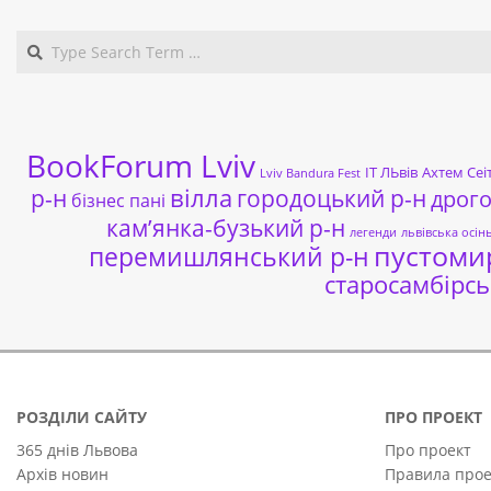
BookForum Lviv
ІТ ЛЬвів
Ахтем Сеі
Lviv Bandura Fest
р-н
вілла
городоцький р-н
дрог
бізнес пані
кам’янка-бузький р-н
легенди
львівська осін
пустоми
перемишлянський р-н
старосамбірсь
РОЗДІЛИ САЙТУ
ПРО ПРОЕКТ
365 днів Львова
Про проект
Архів новин
Правила прое