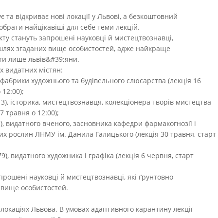
є та відкриває нові локації у Львові, а безкоштовний
 обрати найцікавіші для себе теми лекцій.
кту стануть запрошені науковці й мистецтвознавці,
 шлях згаданих вище особистостей, адже найкраще
ти лише львів&#39;яни.
х видатних містян:
а фабрики художнього та будівельного слюсарства (лекція 16
 12:00);
13), історика, мистецтвознавця, колекціонера творів мистецтва
7 травня о 12:00);
1), видатного вченого, засновника кафедри фармакогнозії і
ких рослин ЛНМУ ім. Данила Галицького (лекція 30 травня, старт
79), видатного художника і графіка (лекція 6 червня, старт
прошені науковці й мистецтвознавці, які ґрунтовно
 вище особистостей.
локаціях Львова. В умовах адаптивного карантину лекції