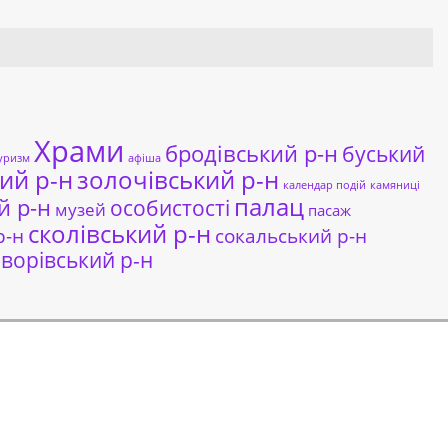
Храми
бродівський р-н
буський
уризм
афіша
ий р-н
золочівський р-н
календар подій
камяниці
палац
й р-н
особистості
музей
пасаж
сколівський р-н
сокальський р-н
р-н
ворівський р-н