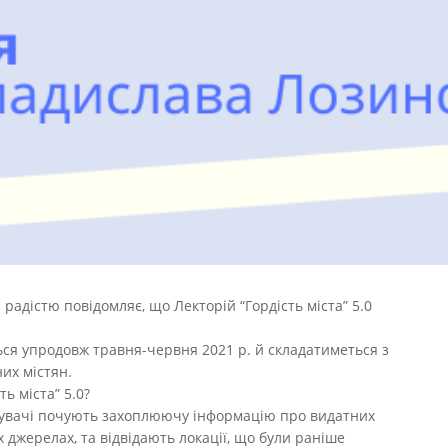
радістю повідомляє, що Лекторій “Гордість міста” 5.0
еться упродовж травня-червня 2021 р. й складатиметься з
их містян.
ь міста” 5.0?
ідувачі почують захоплюючу інформацію про видатних
х джерелах, та відвідають локації, що були раніше