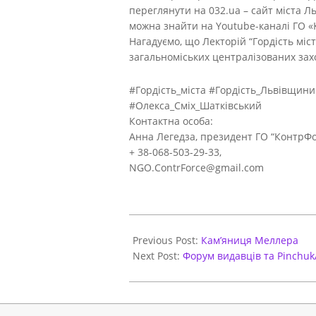
переглянути на 032.ua – сайт мiста Ль
можна знайти на Youtube-каналі ГО 
Нагадуємо, що Лекторій “Гордість міс
загальноміських централізованих захо
#Гордість_міста #Гордість_Львівщи
#Олекса_Сміх_Шатківський
Контактна особа:
Анна Легедза, президент ГО “КонтрФ
+ 38-068-503-29-33,
NGO.ContrForce@gmail.com
2021-
05-
Previous Post:
Кам’яниця Меллера
12
Next Post:
Форум видавців та Pinchuk