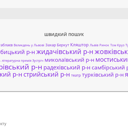
Search
ШВИДКИЙ ПОШУК
Кляштор
таблаєв
Захар Беркут
Великдень у Львові
Львів
Ринок
Том Круз
Т
жовківськ
жидачівський р-н
обицький р-н
мостиськи
миколаївський р-н
ь
літературна премія Зустріч
рівський р-н
радехівський р-н
самбірський 
кий р-н
стрийський р-н
я
турківський р-н
театр
кту