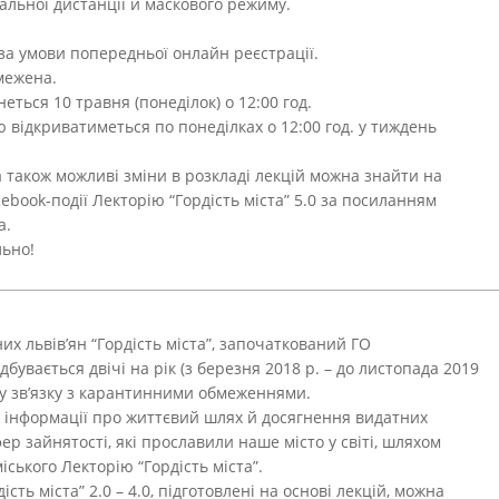
льної дистанції й маскового режиму.
за умови попередньої онлайн реєстрації.
бмежена.
еться 10 травня (понеділок) о 12:00 год.
ю відкриватиметься по понеділках о 12:00 год. у тиждень
 також можливі зміни в розкладі лекцій можна знайти на
ebook-події Лекторію “Гордість міста” 5.0 за посиланням
а.
льно!
х львів’ян “Гордість міста”, започаткований ГО
бувається двічі на рік (з березня 2018 р. – до листопада 2019
я у зв’язку з карантинними обмеженнями.
 інформації про життєвий шлях й досягнення видатних
ер зайнятості, які прославили наше місто у світі, шляхом
ського Лекторію “Гордість міста”.
сть міста” 2.0 – 4.0, підготовлені на основі лекцій, можна