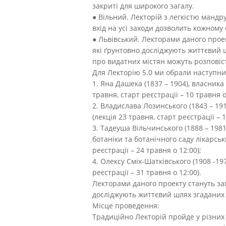
закриті для широкого загалу.
● Вільний. Лекторій з легкістю мандру
вхід на усі заходи дозволить кожному
● Львівський. Лекторами даного прое
які ґрунтовно досліджують життєвий
про видатних містян можуть розповіс
Для Лекторію 5.0 ми обрали наступни
1. Яна Дашека (1837 – 1904), власник
травня, старт реєстрації – 10 травня о
2. Владислава Лозинського (1843 – 19
(лекція 23 травня, старт реєстрації – 1
3. Тадеуша Вільчинського (1888 – 198
ботаніки та ботанічного саду лікарсь
реєстрації – 24 травня о 12:00);
4. Олексу Сміх-Шатківського (1908 -19
реєстрації – 31 травня о 12:00).
Лекторами даного проекту стануть за
досліджують життєвий шлях згаданих
Місце проведення:
Традиційно Лекторій пройде у різних 