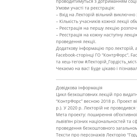
проводитимуться з дотриманням соціа
Умови участі та реєстрація:
– Вхід на Лекторій вільний виключно 
– Кількість учасників кожної лекції о
– Реєстрація на першу лекцію розпочн
– Реєстрація на кожну наступну лекці
проведення лекції.
Додаткову інформацію про лекторій, а
Facebook-сторінці ГО “КонтрФорс”, Fac
та хеш-тегом #Лекторій_Гордість_міст
Чекаємо на вас! Буде цікаво і пізнава
Довідкова інформація
Цикл безкоштовних лекцій про видатни
“КонтрФорс” весною 2018 р. Проект від
р.). У 2020 р. Лекторій не проводивс
Мета проекту: поширення об’єктивної
львів’ян різних національностей та сф
проведення безкоштовного загальномі
Тексти про персонажів Лекторію “Горді