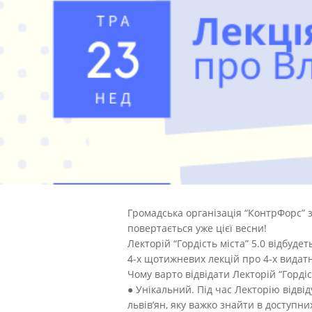
Громадська організація “КонтрФорс” з 
повертається уже цієї весни!
Лекторій “Гордість міста” 5.0 відбуд
4-х щотижневих лекцій про 4-х видатн
Чому варто відвідати Лекторій “Гордіст
● Унікальний. Під час Лекторію відв
львів’ян, яку важко знайти в доступни