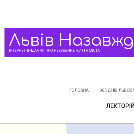
Skip
to
content
Львів Назавж
ІНТЕРНЕТ-ВИДАННЯ ПРО НЕБУДЕННЕ ЖИТТЯ МІСТА
Navigation
ГОЛОВНА
365 ДНІВ ЛЬВОВ
Menu
ЛЕКТОРІЙ