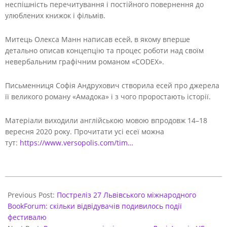
неспішність перечитування і постійного повернення до
улюблених книжок і фільмів.
Митець Олекса Манн написав есей, в якому вперше
детально описав концепцію та процес роботи над своїм
невербальним графічним романом «CODEX».
Письменниця Софія Андрухович створила есей про джерела
її великого роману «Амадока» і з чого проростають історії.
Матеріали виходили англійською мовою впродовж 14–18
вересня 2020 року. Прочитати усі есеї можна
тут:
https://www.versopolis.
com/tim…
2020-
09-
Previous Post:
Постреліз 27 Львівського міжнародного
24
BookForum: cкільки відвідувачів подивилось події
фестивалю