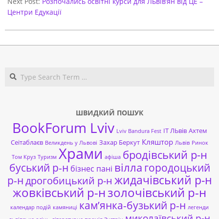
Next Post:
Розпочались освітні курси для Львів’ян від ЦЕ –
Центри Едукації
Search
ШВИДКИЙ ПОШУК
BookForum Lviv
ІТ ЛЬвів
Ахтем
Lviv Bandura Fest
Кляштор
Сеітаблаєв
Захар Беркут
Великдень у Львові
Львів
Ринок
Храми
бродівський р-н
Том Круз
Туризм
афіша
буський р-н
вілла
городоцький
бізнес пані
жидачівський р-н
р-н
дрогобицький р-н
жовківський р-н
золочівський р-н
кам’янка-бузький р-н
календар подій
камяниці
легенди
миколаївський р-н