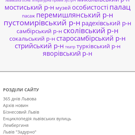
львівська осінь
літературна премія Зустріч
палац
мостиський р-н
особистості
музей
перемишлянський р-н
пасаж
пустомирівський р-н
радехівський р-н
сколівський р-н
самбірський р-н
старосамбірський р-н
сокальський р-н
стрийський р-н
турківський р-н
театр
яворівський р-н
РОЗДІЛИ САЙТУ
365 днів Львова
Архів новин
Бізнесовий Львів
Енциклопедія львівських вулиць
Лембергиня
Львів "Задурно"