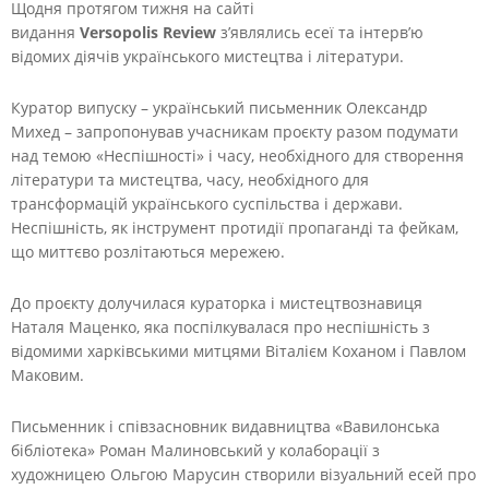
Щодня протягом тижня на сайті
видання
Versopolis
Review
з’являлись есеї та інтерв’ю
відомих діячів українського мистецтва і літератури.
Куратор випуску – український письменник Олександр
Михед – запропонував учасникам проєкту разом подумати
над темою «Неспішності» і часу, необхідного для створення
літератури та мистецтва, часу, необхідного для
трансформацій українського суспільства і держави.
Неспішність, як інструмент протидії пропаганді та фейкам,
що миттєво розлітаються мережею.
До проєкту долучилася кураторка і мистецтвознавиця
Наталя Маценко, яка поспілкувалася про неспішність з
відомими харківськими митцями Віталієм Коханом і Павлом
Маковим.
Письменник і співзасновник видавництва «Вавилонська
бібліотека» Роман Малиновський у колаборації з
художницею Ольгою Марусин створили візуальний есей про