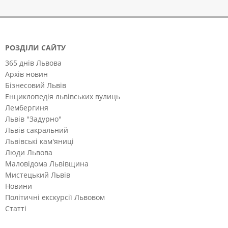
РОЗДІЛИ САЙТУ
365 днів Львова
Архів новин
Бізнесовий Львів
Енциклопедія львівських вулиць
Лембергиня
Львів "Задурно"
Львів сакральний
Львівські кам'яниці
Люди Львова
Маловідома Львівщина
Мистецький Львів
Новини
Політичні екскурсії Львовом
Статті