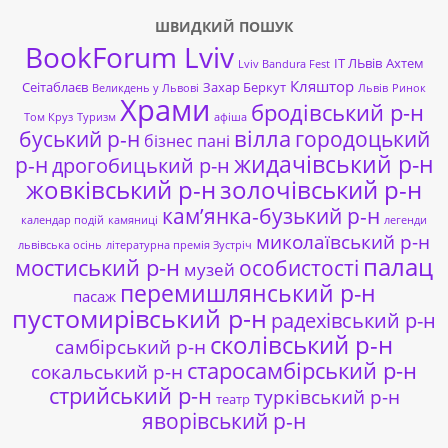
ШВИДКИЙ ПОШУК
BookForum Lviv
ІТ ЛЬвів
Ахтем
Lviv Bandura Fest
Кляштор
Сеітаблаєв
Захар Беркут
Великдень у Львові
Львів
Ринок
Храми
бродівський р-н
Том Круз
Туризм
афіша
буський р-н
вілла
городоцький
бізнес пані
жидачівський р-н
р-н
дрогобицький р-н
жовківський р-н
золочівський р-н
кам’янка-бузький р-н
календар подій
камяниці
легенди
миколаївський р-н
львівська осінь
літературна премія Зустріч
палац
мостиський р-н
особистості
музей
перемишлянський р-н
пасаж
пустомирівський р-н
радехівський р-н
сколівський р-н
самбірський р-н
старосамбірський р-н
сокальський р-н
стрийський р-н
турківський р-н
театр
яворівський р-н