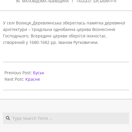
IN:
МАЛОВІДОМА ЛЬВІВЩИНА
TAGGED:
БУСЬКИЙ Р-Н
У селі Волиця_Деревлянська збереглась памятка деревяної
архітектури – тридільна однобанна церква Вознесіння
Господнього.
Всередині церкви зберігся іконостас,
створений у 1680-1682 рр. Іваном Рутковичем.
2020-
10-
Previous Post:
Буськ
08
Next Post:
Красне
Search