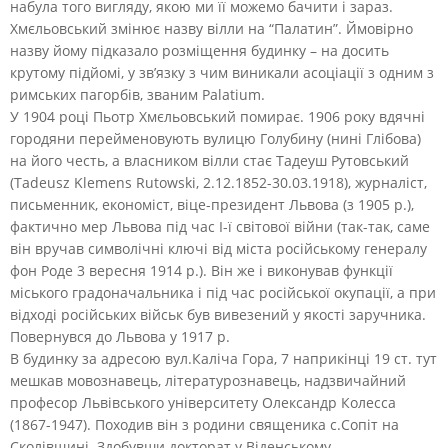
набула того вигляду, якою ми її можемо бачити і зараз.
Хмєльовський змінює назву вілли на “Палатин”. Ймовірно
назву йому підказало розміщення будинку – на досить
крутому підйомі, у зв’язку з чим виникали асоціації з одним з
римських пагорбів, званим Palatium.
У 1904 році Пьотр Хмєльовський помирає. 1906 року вдячні
городяни перейменовують вулицю Голубину (нині Глібова)
на його честь, а власником вілли стає Тадеуш Рутовський
(Tadeusz Klemens Rutowski, 2.12.1852-30.03.1918), журналіст,
письменник, економіст, віце-президент Львова (з 1905 р.),
фактично мер Львова під час І-ї світової війни (так-так, саме
він вручав символічні ключі від міста російському генералу
фон Роде 3 вересня 1914 р.). Він же і виконував функції
міського градоначальника і під час російської окупації, а при
відході російських військ був вивезений у якості заручника.
Повернувся до Львова у 1917 р.
В будинку за адресою вул.Каліча Гора, 7 наприкінці 19 ст. тут
мешкав мовознавець, літературознавець, надзвичайний
професор Львівського університету Олександр Колесса
(1867-1947). Походив він з родини священика с.Сопіт на
Сколівщині. Здобувши докторат у Віденському