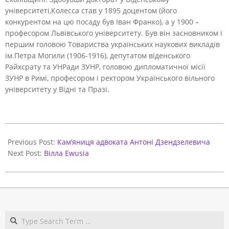
університеті,Колесса став у 1895 доцентом (його
конкурентом на цю посаду був Іван Франко), а у 1900 –
професором Львівського університету. Був він засновником і
першим головою Товариства українських наукових викладів
ім.Петра Могили (1906-1916), депутатом віденського
Райхсрату та УНРади ЗУНР, головою дипломатичної місії
ЗУНР в Римі, професором і ректором Українського вільного
університету у Відні та Празі.
2021-
03-
Previous Post:
Кам’яниця адвоката Антоні Дзендзелевича
29
Next Post:
Вілла Ewusia
Search