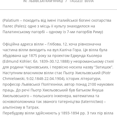
IN:
ЛЬВІВСЬКІ КАМ'ЯНИЦІ
TAGGED:
ВІЛЛА
(Palatium – походить від імені італийської богині скотарства
Палес (Pales); одне з місць її культу знаходилося на
Палатинському пагорбі – одному із 7-ми пагорбів Риму)
Офіційна адреса вілли – Глібова, 12, хоча рівнозначна
частина вілли виходить на вул.Каліча Гора. Ця вілла була
збудована ще 1875 року за проектом Едмунда Кьолера
(Edmund Köhler; бл. 1839–30.12.1888) у неороманському стилі
для родини Чарновських, і первісно носила назву “Затишок”.
Наступним власником вілли стає Пьотр Хмєльовський (Piotr
Chmielowski, 9.02.1848-22.04.1904), історик літератури,
професор Львівської Політехніки, автор понад 2100 наукових
праць. До речі Пьотр Хмєльовський був батьком Януша
Хмєльовського – польського інженера, математика та
основоположника так званого татерніцтва (taternictwo) –
альпінізму в Татрах.
Перебудову вілли здійснюють у 1893-1894 рр. З тих пір вілла