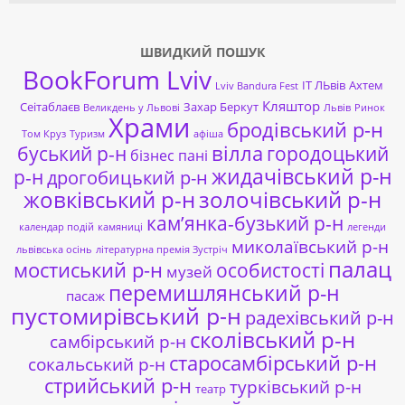
ШВИДКИЙ ПОШУК
BookForum Lviv
ІТ ЛЬвів
Ахтем
Lviv Bandura Fest
Кляштор
Сеітаблаєв
Захар Беркут
Великдень у Львові
Львів
Ринок
Храми
бродівський р-н
Том Круз
Туризм
афіша
буський р-н
вілла
городоцький
бізнес пані
жидачівський р-н
р-н
дрогобицький р-н
жовківський р-н
золочівський р-н
кам’янка-бузький р-н
календар подій
камяниці
легенди
миколаївський р-н
львівська осінь
літературна премія Зустріч
палац
мостиський р-н
особистості
музей
перемишлянський р-н
пасаж
пустомирівський р-н
радехівський р-н
сколівський р-н
самбірський р-н
старосамбірський р-н
сокальський р-н
стрийський р-н
турківський р-н
театр