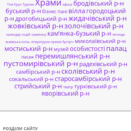
Храми
бродівський р-н
Том Круз
Туризм
афіша
буський р-н
вілла
городоцький
бізнес пані
жидачівський р-н
р-н
дрогобицький р-н
жовківський р-н
золочівський р-н
кам’янка-бузький р-н
календар подій
камяниці
легенди
миколаївський р-н
львівська осінь
літературна премія Зустріч
палац
мостиський р-н
особистості
музей
перемишлянський р-н
пасаж
пустомирівський р-н
радехівський р-н
сколівський р-н
самбірський р-н
старосамбірський р-н
сокальський р-н
стрийський р-н
турківський р-н
театр
яворівський р-н
РОЗДІЛИ САЙТУ