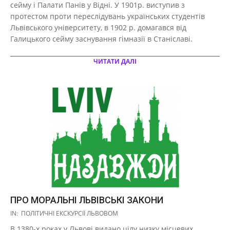
сейму і Палати Панів у Відні. У 1901р. виступив з
протестом проти переслідувань українських студентів
Львівського університету, в 1902 р. домагався від
Галицького сейму заснування гімназії в Станіславі.
ЧИТАТИ ДАЛІ
ПРО МОРАЛЬНІ ЛЬВІВСЬКІ ЗАКОНИ
2017-
IN:
ПОЛІТИЧНІ ЕКСКУРСІЇ ЛЬВОВОМ
10-
В 1380-х роках у Львові видано цілу низку місцевих