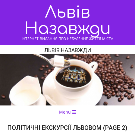
Skip
Львів
to
content
Назавжди
ІНТЕРНЕТ-ВИДАННЯ ПРО НЕБУДЕННЕ ЖИТТЯ МІСТА
ЛЬВІВ НАЗАВЖДИ
Navigation
Menu
Menu
ПОЛІТИЧНІ ЕКСКУРСІЇ ЛЬВОВОМ
(PAGE 2)