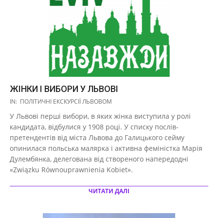
ЖІНКИ І ВИБОРИ У ЛЬВОВІ
2017-
IN:
ПОЛІТИЧНІ ЕКСКУРСІЇ ЛЬВОВОМ
10-
У Львові перші вибори, в яких жінка виступила у ролі
27
кандидата, відбулися у 1908 році. У списку послів-
претендентів від міста Львова до Галицького сейму
опинилася польська малярка і активна феміністка Марія
Дулембянка, делегована від створеного напередодні
«Związku Równouprawnienia Kobiet».
ЧИТАТИ ДАЛІ