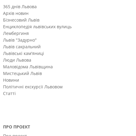
365 днів Львова
Архів новин
Бізнесовий Львів
Енциклопедія львівських вулиць
Лембергиня
Львів "Задурно"
Львів сакральний
Львівські кам'яниці
Люди Львова
Маловідома Львівщина
Мистецький Львів
Новини
Політичні екскурсії Львовом
Статті
ПРО ПРОЕКТ
Про проект