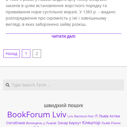
27
законів в цілях встановлення жорсткого порядку та
прививання норм суспільної моралі. У 1383 р. – видано
розпорядження про скромність у їжі і зовнішньому
вигляді, в яких заборонено зайву розкіш.
ЧИТАТИ ДАЛІ
НАВІГАЦІЯ
Назад
1
2
ЗАПИСІВ
Search
ШВИДКИЙ ПОШУК
BookForum Lviv
ІТ ЛЬвів
Ахтем
Lviv Bandura Fest
Кляштор
Сеітаблаєв
Захар Беркут
Великдень у Львові
Львів
Ринок