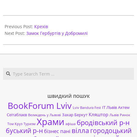
2020-
12-
Previous Post:
Крехів
11
Next Post:
Замок Гербуртів у Добромилі
Search
ШВИДКИЙ ПОШУК
BookForum Lviv
ІТ ЛЬвів
Ахтем
Lviv Bandura Fest
Кляштор
Сеітаблаєв
Захар Беркут
Великдень у Львові
Львів
Ринок
Храми
бродівський р-н
Том Круз
Туризм
афіша
буський р-н
вілла
городоцький
бізнес пані