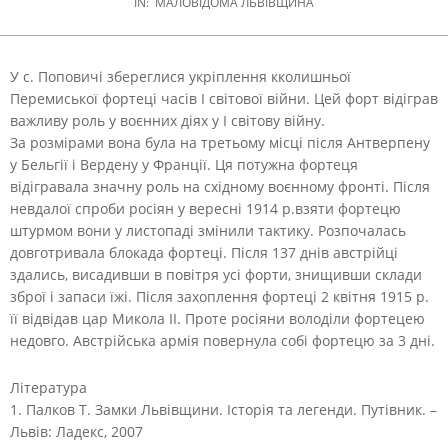
IN:
МАЛОВІДОМА ЛЬВІВЩИНА
У с. Поповичі збереглися укріплення кколишньої
Перемиської фортеці часів І світової війни. Цей форт відіграв
важливу роль у воєнних діях у І світову війну.
За розмірами вона була на третьому місці після Антверпену
у Бельгії і Вердену у Франції. Ця потужна фортеця
відігравала значну роль на східному воєнному фронті. Після
невдалої спроби росіян у вересні 1914 р.взяти фортецю
штурмом вони у листопаді змінили тактику. Розпочалась
довготривала блокада фортеці. Після 137 днів австрійці
здались, висадивши в повітря усі форти, знищивши склади
зброї і запаси їжі. Після захоплення фортеці 2 квітня 1915 р.
її відвідав цар Микола ІІ. Проте росіяни володіли фортецею
недовго. Австрійська армія повернула собі фортецю за 3 дні.
Література
1. Палков Т. Замки Львівщини. Історія та легенди. Путівник. –
Львів: Ладекс, 2007