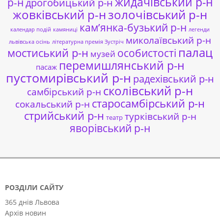
жидачівський р-н
р-н
дрогобицький р-н
жовківський р-н
золочівський р-н
кам’янка-бузький р-н
календар подій
камяниці
легенди
миколаївський р-н
львівська осінь
літературна премія Зустріч
палац
мостиський р-н
особистості
музей
перемишлянський р-н
пасаж
пустомирівський р-н
радехівський р-н
сколівський р-н
самбірський р-н
старосамбірський р-н
сокальський р-н
стрийський р-н
турківський р-н
театр
яворівський р-н
РОЗДІЛИ САЙТУ
365 днів Львова
Архів новин