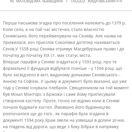
IN:
МАЛОВІДОМА ЛЬВІВЩИНА
TAGGED:
ЖИДАЧІВСЬКИЙ Р-Н
Перша письмова згадка про поселення належить до 1379 р.
Коли село, а на той час містечко, стало власністю
Сенявських, його перейменували на Сеняву. Але назва не
прижилася, хоч присілок Соколівки дотепер називається
Сенів.
У 1558 році Сенява отримує Магдебурзьке право і до
початку до початку XIX ст. має статус міста.
Вперше парафія у Сеняві згадується у 1593 році, про те
формально її фундація відбулася пізніше – у 1594 році, що
було засвідчено в акті, виданому доньками Сенявського –
Анною та Софією. У цьому ж документі було вказано, що уже
тоді у Сеняві існувала плебанія. Священником на той момент
був Міхал Монторс з Бржожи і саме йому приписували
створення костелу. Проте, точно не відомо коли в Сеняві
почали будувати костел. Ймовірно його будівництво
розпочалося ще до того , як парафія була згадана в
документі 1594 року.Храм звели на узвишші в долині річки,
на південь від дороги, що веде з боку Бібрки в напрямку