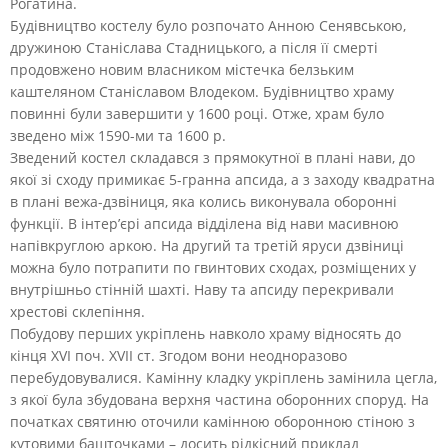
Рогатина.
Будівництво костелу було розпочато Анною Сенявською,
дружиною Станіслава Стадницького, а після її смерті
продовжено новим власником містечка белзьким
каштеляном Станіславом Влодеком. Будівництво храму
повинні були завершити у 1600 році. Отже, храм було
зведено між 1590-ми та 1600 р.
Зведений костел складався з прямокутної в плані нави, до
якої зі сходу примикає 5-гранна апсида, а з заходу квадратна
в плані вежа-дзвіниця, яка колись виконувала оборонні
функції. В інтер’єрі апсида відділена від нави масивною
напівкруглою аркою. На другий та третій яруси дзвіниці
можна було потрапити по гвинтових сходах, розміщених у
внутрішньо стінній шахті. Наву та апсиду перекривали
хрестові склепіння.
Побудову перших укріплень навколо храму відносять до
кінця ХVІ поч. ХVІІ ст. Згодом вони неодноразово
перебудовувалися. Камінну кладку укріплень замінила цегла,
з якої була збудована верхня частина оборонних споруд. На
початках святиню оточили камінною оборонною стіною з
кутовими башточками – досить рідкісний приклад