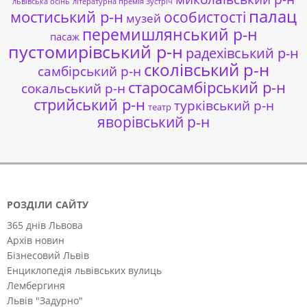
львівська осінь
літературна премія Зустріч
палац
мостиський р-н
особистості
музей
перемишлянський р-н
пасаж
пустомирівський р-н
радехівський р-н
сколівський р-н
самбірський р-н
старосамбірський р-н
сокальський р-н
стрийський р-н
турківський р-н
театр
яворівський р-н
РОЗДІЛИ САЙТУ
365 днів Львова
Архів новин
Бізнесовий Львів
Енциклопедія львівських вулиць
Лембергиня
Львів "Задурно"