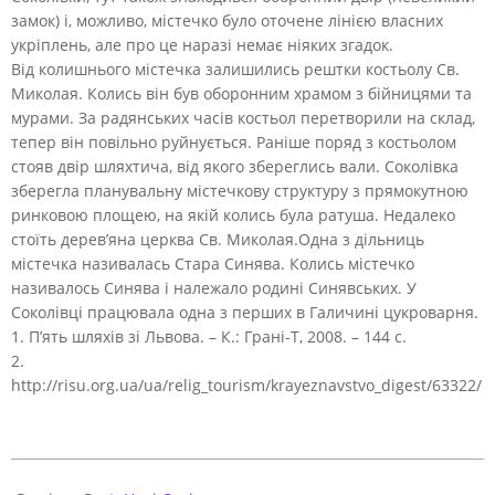
замок) і, можливо, містечко було оточене лінією власних
укріплень, але про це наразі немає ніяких згадок.
Від колишнього містечка залишились рештки костьолу Св.
Миколая. Колись він був оборонним храмом з бійницями та
мурами. За радянських часів костьол перетворили на склад,
тепер він повільно руйнується. Раніше поряд з костьолом
стояв двір шляхтича, від якого збереглись вали. Соколівка
зберегла планувальну містечкову структуру з прямокутною
ринковою площею, на якій колись була ратуша. Недалеко
стоїть дерев’яна церква Св. Миколая.Одна з дільниць
містечка називалась Стара Синява. Колись містечко
називалось Синява і належало родині Синявських. У
Соколівці працювала одна з перших в Галичині цукроварня.
1. П’ять шляхів зі Львова. – К.: Грані-Т, 2008. – 144 с.
2.
http://risu.org.ua/ua/relig_tourism/krayeznavstvo_digest/63322/
2020-
10-