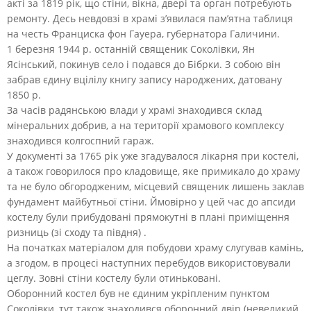
акті за 1819 рік, що стіни, вікна, двері та орган потребують
ремонту. Десь невдовзі в храмі з’явилася пам’ятна таблиця
на честь Франциска фон Гауера, губернатора Галичини.
1 березня 1944 р. останній священик Соколівки, Ян
Ясінський, покинув село і подався до Бібрки. З собою він
забрав єдину вцілілу книгу запису народжених, датовану
1850 р.
За часів радянською влади у храмі знаходився склад
мінеральних добрив, а на території храмового комплексу
знаходився колгоспний гараж.
У документі за 1765 рік уже згадувалося лікарня при костелі,
а також говорилося про кладовище, яке примикало до храму
та не було обгородженим, місцевий священик лишень заклав
фундамент майбутньої стіни. Ймовірно у цей час до апсиди
костелу були прибудовані прямокутні в плані приміщення
ризниць (зі сходу та півдня) .
На початках матеріалом для побудови храму слугував камінь,
а згодом, в процесі наступних перебудов використовували
цеглу. Зовні стіни костелу були отиньковані.
Оборонний костел був не єдиним укріпленим пунктом
Соколівки, тут також знаходився оборонний двір (невеликий