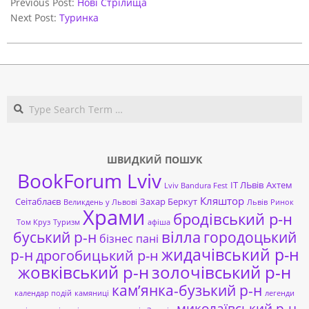
Previous Post:
Нові Стрілища
09
Next Post:
Туринка
Search
ШВИДКИЙ ПОШУК
BookForum Lviv
ІТ ЛЬвів
Ахтем
Lviv Bandura Fest
Кляштор
Сеітаблаєв
Захар Беркут
Великдень у Львові
Львів
Ринок
Храми
бродівський р-н
Том Круз
Туризм
афіша
буський р-н
вілла
городоцький
бізнес пані
жидачівський р-н
р-н
дрогобицький р-н
жовківський р-н
золочівський р-н
кам’янка-бузький р-н
календар подій
камяниці
легенди
миколаївський р-н