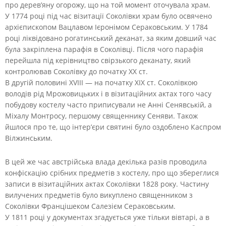
про дерев’яну огорожу, що на той момент оточувала храм.
У 1774 році під час візитації Соколівки храм було освячено
архієпископом Вацлавом Ієронімом Сераковським. У 1784
році ліквідовано рогатинський деканат, за яким довший час
була закріплена парафія в Соколівці. Після чого парафія
перейшла під керівництво свірзького деканату, який
контролював Соколівку до початку ХХ ст.
В другій половині ХVІІІ — на початку ХІХ ст. Соколівкою
володів рід Мрожовицьких і в візитаційних актах того часу
побудову костелу часто приписували не Анні Сенявській, а
Міхалу Монтросу, першому священнику Сеняви. Також
йшлося про те, що інтер’єри святині було оздоблено Каспром
Вілжинським.
В цей же час австрійська влада декілька разів проводила
конфіскацію срібних предметів з костелу, про що збереглися
записи в візитаційних актах Соколівки 1828 року. Частину
вилучених предметів було викуплено священником з
Соколівки Францішеком Салезієм Сераковським.
У 1811 році у документах згадується уже тільки вівтарі, а в