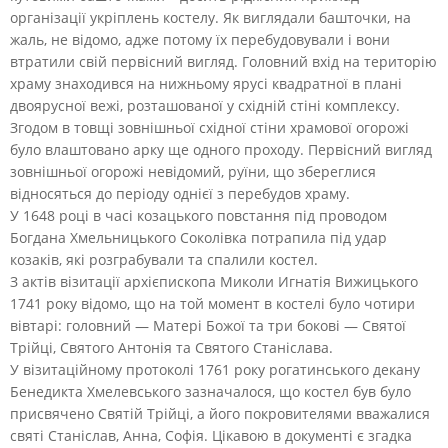
організації укріплень костелу. Як виглядали башточки, на
жаль, не відомо, адже потому їх перебудовували і вони
втратили свій первісний вигляд. Головний вхід на територію
храму знаходився на нижньому ярусі квадратної в плані
двоярусної вежі, розташованої у східній стіні комплексу.
Згодом в товщі зовнішньої східної стіни храмової огорожі
було влаштовано арку ще одного проходу. Первісний вигляд
зовнішньої огорожі невідомий, руїни, що збереглися
відносяться до періоду однієї з перебудов храму.
У 1648 році в часі козацького повстання під проводом
Богдана Хмельницького Соколівка потрапила під удар
козаків, які розграбували та спалили костел.
З актів візитації архієпископа Миколи Игнатія Вижицького
1741 року відомо, що на той момент в костелі було чотири
вівтарі: головний — Матері Божої та три бокові — Святої
Трійці, Святого Антонія та Святого Станіслава.
У візитаційному протоколі 1761 року рогатинського декану
Бенедикта Хмелевського зазначалося, що костел був було
присвячено Святій Трійці, а його покровителями вважалися
святі Станіслав, Анна, Софія. Цікавою в документі є згадка