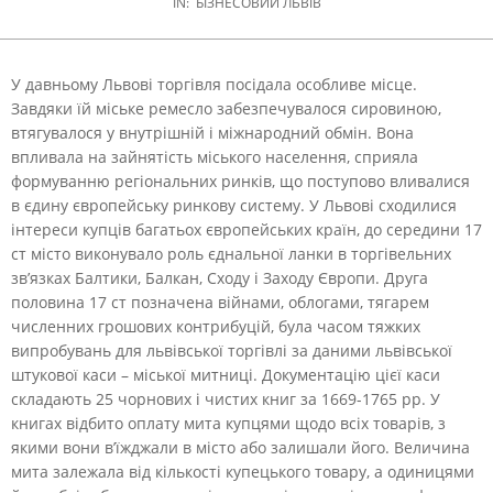
IN:
БІЗНЕСОВИЙ ЛЬВІВ
У давньому Львові торгівля посідала особливе місце.
Завдяки їй міське ремесло забезпечувалося сировиною,
втягувалося у внутрішній і міжнародний обмін.
Вона
впливала на зайнятість міського населення, сприяла
формуванню регіональних ринків, що поступово вливалися
в єдину європейську ринкову систему. У Львові сходилися
інтереси купців багатьох європейських країн, до середини 17
ст місто виконувало роль єднальної ланки в торгівельних
зв’язках Балтики, Балкан, Сходу і Заходу Європи. Друга
половина 17 ст позначена війнами, облогами, тягарем
численних грошових контрибуцій, була часом тяжких
випробувань для львівської торгівлі за даними львівської
штукової каси – міської митниці. Документацію цієї каси
складають 25 чорнових і чистих книг за 1669-1765 рр. У
книгах відбито оплату мита купцями щодо всіх товарів, з
якими вони в’їжджали в місто або залишали його. Величина
мита залежала від кількості купецького товару, а одиницями