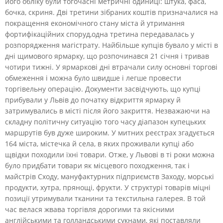
його обліку були тогочасні метричні одиниці: штука, фаса,
бочка, скриня. Дві третини зібраних коштів призначалися на
покращення економічного стану міста й утримання
фортифікаційних споруд,одна третина передавалась у
розпорядження магістрату. Найбільше купців бувало у місті в
дні щимового ярмарку, що розпочинався 21 січня і тривав
чотири тижні. У ярмаркові дні втрачали силу основні торгові
обмеження і можна було швидше і легше провести
торгівельну операцію. Документи засвідчують, що купці
прибували у Львів до початку відкриття ярмарку й
затримувались в місті після його закриття. Незважаючи на
складну політичну ситуацію того часу діапазон купецьких
маршрутів був дуже широким. У митних реєстрах згадується
164 міста, містечка й села, в яких проживали купці або
щвідки походили їхні товари. Отже, у Львові в ті роки можна
було придбати товари як місцевого походження, так і
майстрів Сходу, мануфактурних підприємств Заходу, морські
продукти, хутра, прянощі, фрукти. У структурі товарів міцні
позиції утримували тканини та текстильна галерея. В той
час велася жвава торгівля дорогими та якісними
англійськими та голландськими сукнами, які поставляли