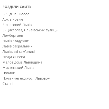
РОЗДІЛИ САЙТУ
365 днів Львова
Архів новин
Бізнесовий Львів
Енциклопедія львівських вулиць
Лембергиня
Львів "Задурно"
Львів сакральний
Львівські кам'яниці
Люди Львова
Маловідома Львівщина
Мистецький Львів
Новини
Політичні екскурсії Львовом
Статті