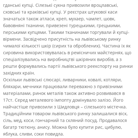
гданські купці. Сілезькі сукна привозили вроцлавські,
сховські та краківські купці. У реєстрах штукової каси
значаться також атласи, креп, мухаер, чамлет, шовк,
бавовняні тканини, привезені турецькими, грецькими,
перськими купцями. Такими тканинами торгували й купці-
вірмени. Засвідчено присутність на львівському ринку
чималої кількості шкір (сирих та оброблених). Частина їх як
сировина використовувалась в ремісничих майстернях, що
спеціалізувались на виробництві шкіряних виробів, а з
решти формувались партії львівського реекспорту на ринки
західних країн.
Оскільки львівські слюсарі, ливарники, ковалі, котляри,
бляхари, мечники працювали переважно з привізними
матеріалами, ринок металів також активно розвивався в
17ст. Серед металевого імпопту домінувало залізо. Його
найчастіше привозили з Шидловця – сілезького містечка.
Традиційним товаром львівського ринку залишалися віск,
сіль, мед, коси, гончарний та скляний посуд. Продавалося
багатр тютюну, анису. Можна було купити рис, цибулю,
яблука, сливи, соки повидла.