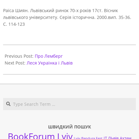
Раїса Шиян. Львівський ринок 70-х років 17ст. Вісник
львівського університету. Серія історична. 2000.вип. 35-36.
С. 114-123
2023-
05-
Previous Post:
Про Лемберг
24
Next Post:
Леся Українка і Львів
Search
ШВИДКИЙ ПОШУК
BookForum Lviv
ІТ ЛЬвів
Ахтем
Lviv Bandura Fest