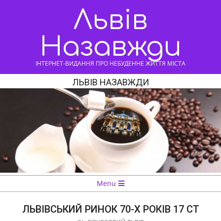
Skip
Львів
to
content
Назавжди
ІНТЕРНЕТ-ВИДАННЯ ПРО НЕБУДЕННЕ ЖИТТЯ МІСТА
ЛЬВІВ НАЗАВЖДИ
Navigation
Menu
Menu
ЛЬВІВСЬКИЙ РИНОК 70-Х РОКІВ 17 СТ