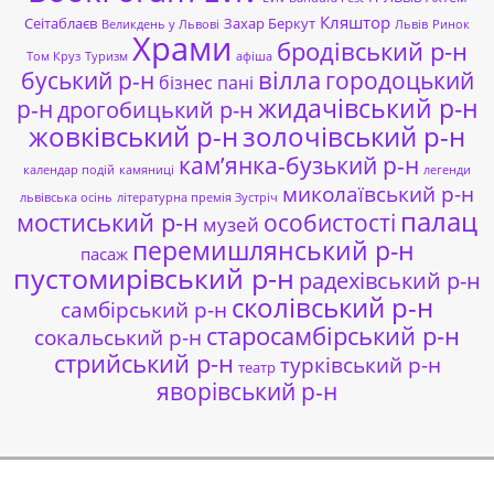
Кляштор
Сеітаблаєв
Захар Беркут
Великдень у Львові
Львів
Ринок
Храми
бродівський р-н
Том Круз
Туризм
афіша
буський р-н
вілла
городоцький
бізнес пані
жидачівський р-н
р-н
дрогобицький р-н
жовківський р-н
золочівський р-н
кам’янка-бузький р-н
календар подій
камяниці
легенди
миколаївський р-н
львівська осінь
літературна премія Зустріч
палац
мостиський р-н
особистості
музей
перемишлянський р-н
пасаж
пустомирівський р-н
радехівський р-н
сколівський р-н
самбірський р-н
старосамбірський р-н
сокальський р-н
стрийський р-н
турківський р-н
театр
яворівський р-н