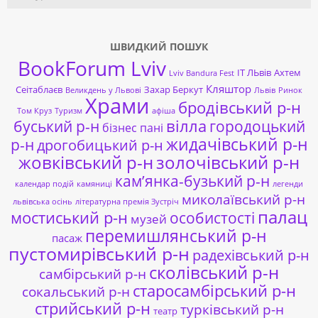
ШВИДКИЙ ПОШУК
BookForum Lviv
ІТ ЛЬвів
Ахтем
Lviv Bandura Fest
Кляштор
Сеітаблаєв
Захар Беркут
Великдень у Львові
Львів
Ринок
Храми
бродівський р-н
Том Круз
Туризм
афіша
буський р-н
вілла
городоцький
бізнес пані
жидачівський р-н
р-н
дрогобицький р-н
жовківський р-н
золочівський р-н
кам’янка-бузький р-н
календар подій
камяниці
легенди
миколаївський р-н
львівська осінь
літературна премія Зустріч
палац
мостиський р-н
особистості
музей
перемишлянський р-н
пасаж
пустомирівський р-н
радехівський р-н
сколівський р-н
самбірський р-н
старосамбірський р-н
сокальський р-н
стрийський р-н
турківський р-н
театр