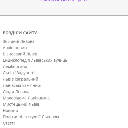
РОЗДІЛИ САЙТУ
365 днів Львова
Архів новин
Бізнесовий Львів
Енциклопедія львівських вулиць
Лембергиня
Львів "Задурно"
Львів сакральний
Львівські кам'яниці
Люди Львова
Маловідома Львівщина
Мистецький Львів
Новини
Політичні екскурсії Львовом
Статті