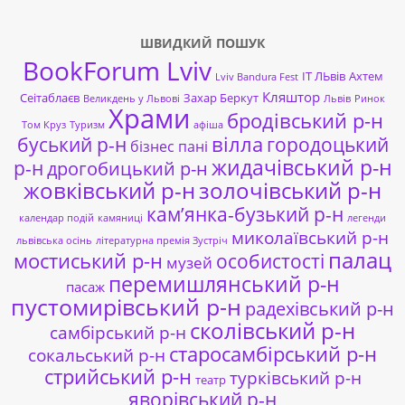
ШВИДКИЙ ПОШУК
BookForum Lviv
ІТ ЛЬвів
Ахтем
Lviv Bandura Fest
Кляштор
Сеітаблаєв
Захар Беркут
Великдень у Львові
Львів
Ринок
Храми
бродівський р-н
Том Круз
Туризм
афіша
буський р-н
вілла
городоцький
бізнес пані
жидачівський р-н
р-н
дрогобицький р-н
жовківський р-н
золочівський р-н
кам’янка-бузький р-н
календар подій
камяниці
легенди
миколаївський р-н
львівська осінь
літературна премія Зустріч
палац
мостиський р-н
особистості
музей
перемишлянський р-н
пасаж
пустомирівський р-н
радехівський р-н
сколівський р-н
самбірський р-н
старосамбірський р-н
сокальський р-н
стрийський р-н
турківський р-н
театр
яворівський р-н