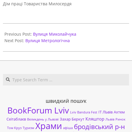
Дім праці Товариства Милосердя
2021-
06-
Previous Post:
Вулиця Миколайчука
01
Next Post:
Вулиця Метрологічна
Search
ШВИДКИЙ ПОШУК
BookForum Lviv
ІТ ЛЬвів
Ахтем
Lviv Bandura Fest
Кляштор
Сеітаблаєв
Захар Беркут
Великдень у Львові
Львів
Ринок
Храми
бродівський р-н
Том Круз
Туризм
афіша