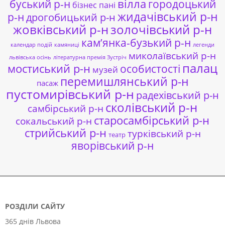
буський р-н
вілла
городоцький
бізнес пані
жидачівський р-н
р-н
дрогобицький р-н
жовківський р-н
золочівський р-н
кам’янка-бузький р-н
календар подій
камяниці
легенди
миколаївський р-н
львівська осінь
літературна премія Зустріч
палац
мостиський р-н
особистості
музей
перемишлянський р-н
пасаж
пустомирівський р-н
радехівський р-н
сколівський р-н
самбірський р-н
старосамбірський р-н
сокальський р-н
стрийський р-н
турківський р-н
театр
яворівський р-н
РОЗДІЛИ САЙТУ
365 днів Львова