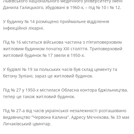
Львівського національного медичного університету імені
Данила Галицького, збудовані в 1960-х, – під № 10 і № 12.
У будинку № 14 розміщено приймальне відділення
інфекційної лікарні.
Під № 16 міститься військова частина з п’ятиповерховим
житловим будинком початку ХХІ століття. Триповерховий
житловий будинок № 17 звели в 1950-х.
У будівлі № 19 за польських часів був склад цементу та
бетону Зуліані, зараз це житловий будинок.
Під № 27 у 1950-х містилася Обласна контора бджільництва,
тепер це також житловий будинок.
Під № 27-а від часів української незалежності розташовано
видавництво “Червона Калина”. Адресу Мєчнікова, № 33 має
Личаківський цвинтар.