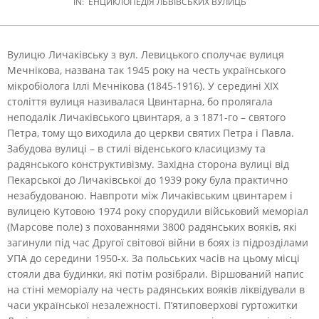
IN:
ЕНЦИКЛОПЕДІЯ ЛЬВІВСЬКИХ ВУЛИЦЬ
Вулицю Личаківську з вул. Левицького сполучає вулиця
Мечнікова, названа так 1945 року на честь українського
мікробіолога Іллі Мєчнікова (1845-1916).
У середині XIX
століття вулиця називалася Цвинтарна, бо пролягала
неподалік Личаківського цвинтаря, а з 1871-го – святого
Петра, тому що виходила до церкви святих Петра і Павла.
Забудова вулиці – в стилі віденського класицизму та
радянського конструктивізму. Західна сторона вулиці від
Пекарської до Личаківської до 1939 року була практично
незабудованою. Навпроти між Личаківським цвинтарем і
вулицею Кутовою 1974 року спорудили військовий меморіал
(Марсове поле) з похованнями 3800 радянських вояків, які
загинули під час Другої світової війни в боях із підрозділами
УПА до середини 1950-х. За польських часів на цьому місці
стояли два будинки, які потім розібрали. Віршований напис
на стіні меморіалу на честь радянських вояків ліквідували в
часи української незалежності. П’ятиповерхові гуртожитки