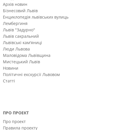
Архів новин
Бізнесовий Львів
Енциклопедія львівських вулиць
Лембергиня
Львів "Задурно"
Львів сакральний
Львівські кам'яниці
Люди Львова
Маловідома Львівщина
Мистецький Львів
Новини
Політичні екскурсії Львовом
Статті
ПРО ПРОЕКТ
Про проект
Правила проекту