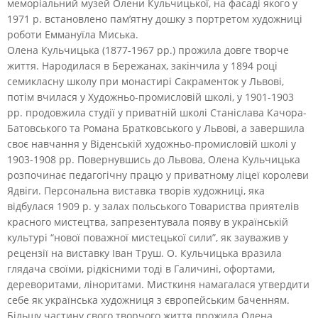
меморіальний музей Олени Кульчицької, на фасаді якого у
1971 р. встановлено пам’ятну дошку з портретом художниці
роботи Еммануїла Миська.
Олена Кульчицька (1877-1967 рр.) прожила довге творче
життя. Народилася в Бережанах, закінчила у 1894 році
семикласну школу при монастирі Сакраменток у Львові,
потім вчилася у Художньо-промисловій школі, у 1901-1903
рр. продовжила студії у приватній школі Станіслава Качора-
Батовського та Романа Братковського у Львові, а завершила
своє навчання у Віденській художньо-промисловій школі у
1903-1908 рр. Повернувшись до Львова, Олена Кульчицька
розпочинає педагогічну працю у приватному ліцеї королеви
Ядвіги. Персональна виставка творів художниці, яка
відбулася 1909 р. у залах польського Товариства приятелів
красного мистецтва, запрезентувала появу в українській
культурі “нової поважної мистецької сили”, як зауважив у
рецензії на виставку Іван Труш. О. Кульчицька вразила
глядача своїми, рідкісними тоді в Галичині, офортами,
дереворитами, ліноритами. Мисткиня намагалася утвердити
себе як українська художниця з європейським баченням.
Більшу частину свого творчого життя прожила Олена