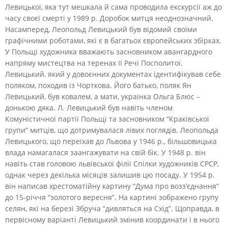
Левицької, яка тут мешкала й сама проводила екскурсії аж до
часу своєї смерті у 1989 р. Доробок митця неоднозначний.
Насамперед, Леопольд Левицький був відомий своїми
графічними роботами, які є в багатьох європейських збірках.
У Польщі художника вважають засновником авангардного
напряму мистецтва на теренах ІІ Речі Посполитої.
Левицький, який у довоєнних документах ідентифікував себе
поляком, походив із Чорткова. Його батько, поляк Ян
Левицький, був ковалем, а мати, українка Ольга Блюс –
донькою дяка. Л. Левицький був навіть членом
Комуністичної партії Польщі та засновником “Краківської
групи” митців, що дотримувалася лівих поглядів. Леопольда
Левицького, що переїхав до Львова у 1946 р., більшовицька
влада намагалася заангажувати на свій бік. У 1948 р. він
навіть став головою львівської філії Спілки художників СРСР,
однак через декілька місяців залишив цю посаду. У 1954 р.
він написав хрестоматійну картину “Дума про возз’єднання”
до 15-річчя “золотого вересня”. На картині зображено групу
селян, які на березі Збруча “дивляться на Схід”. Щоправда, в
первісному варіанті Левицький змінив координати і в нього