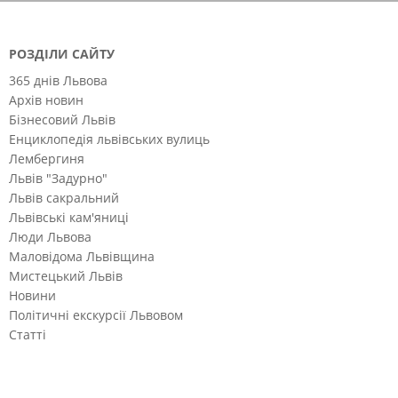
РОЗДІЛИ САЙТУ
365 днів Львова
Архів новин
Бізнесовий Львів
Енциклопедія львівських вулиць
Лембергиня
Львів "Задурно"
Львів сакральний
Львівські кам'яниці
Люди Львова
Маловідома Львівщина
Мистецький Львів
Новини
Політичні екскурсії Львовом
Статті