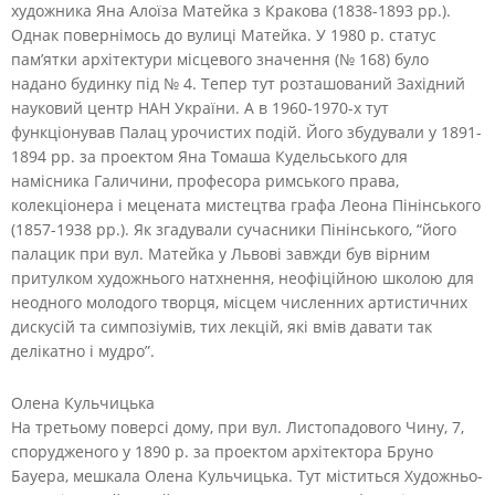
художника Яна Алоїза Матейка з Кракова (1838-1893 рр.).
Однак повернімось до вулиці Матейка. У 1980 р. статус
пам’ятки архітектури місцевого значення (№ 168) було
надано будинку під № 4. Тепер тут розташований Західний
науковий центр НАН України. А в 1960-1970-х тут
функціонував Палац урочистих подій. Його збудували у 1891-
1894 рр. за проектом Яна Томаша Кудельського для
намісника Галичини, професора римського права,
колекціонера і мецената мистецтва графа Леона Пінінського
(1857-1938 рр.). Як згадували сучасники Пінінського, “його
палацик при вул. Матейка у Львові завжди був вірним
притулком художнього натхнення, неофіційною школою для
неодного молодого творця, місцем численних артистичних
дискусій та симпозіумів, тих лекцій, які вмів давати так
делікатно і мудро”.
Олена Кульчицька
На третьому поверсі дому, при вул. Листопадового Чину, 7,
спорудженого у 1890 р. за проектом архітектора Бруно
Бауера, мешкала Олена Кульчицька. Тут міститься Художньо-