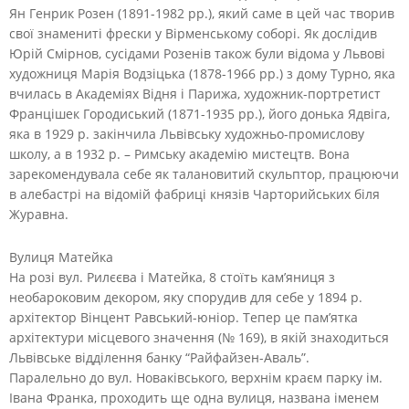
Ян Генрик Розен (1891-1982 рр.), який саме в цей час творив
свої знамениті фрески у Вірменському соборі. Як дослідив
Юрій Смірнов, сусідами Розенів також були відома у Львові
художниця Марія Водзіцька (1878-1966 рр.) з дому Турно, яка
вчилась в Академіях Відня і Парижа, художник-портретист
Францішек Городиський (1871-1935 рр.), його донька Ядвіга,
яка в 1929 р. закінчила Львівську художньо-промислову
школу, а в 1932 р. – Римську академію мистецтв. Вона
зарекомендувала себе як талановитий скульптор, працюючи
в алебастрі на відомій фабриці князів Чарторийських біля
Журавна.
Вулиця Матейка
На розі вул. Рилєєва і Матейка, 8 стоїть кам’яниця з
необароковим декором, яку спорудив для себе у 1894 р.
архітектор Вінцент Равський-юніор. Тепер це пам’ятка
архітектури місцевого значення (№ 169), в якій знаходиться
Львівське відділення банку “Райфайзен-Аваль”.
Паралельно до вул. Новаківського, верхнім краєм парку ім.
Івана Франка, проходить ще одна вулиця, названа іменем