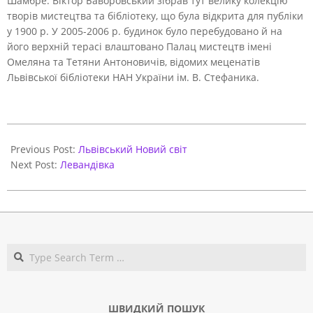
Шамбре. Віктор Баворовський зібрав тут велику колекцію
творів мистецтва та бібліотеку, що була відкрита для публіки
у 1900 р. У 2005-2006 р. будинок було перебудовано й на
його верхній терасі влаштовано Палац мистецтв імені
Омеляна та Тетяни Антоновичів, відомих меценатів
Львівської бібліотеки НАН України ім. В. Стефаника.
2021-
06-
Previous Post:
Львівський Новий світ
01
Next Post:
Левандівка
Search
ШВИДКИЙ ПОШУК