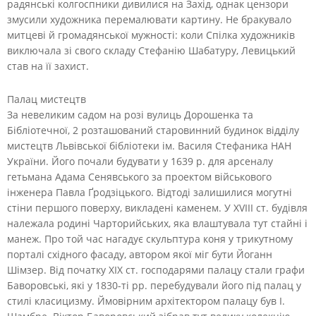
радянські колгоспники дивилися на Захід, однак цензори
змусили художника перемалювати картину. Не бракувало
митцеві й громадянської мужності: коли Спілка художників
виключала зі свого складу Стефанію Шабатуру, Левицький
став на її захист.
Палац мистецтв
За невеликим садом на розі вулиць Дорошенка та
Бібліотечної, 2 розташований старовинний будинок відділу
мистецтв Львівської бібліотеки ім. Василя Стефаника НАН
України. Його почали будувати у 1639 р. для арсеналу
гетьмана Адама Сенявського за проектом військового
інженера Павла Ґродзіцького. Відтоді залишилися могутні
стіни першого поверху, викладені каменем. У XVIII ст. будівля
належала родині Чарторийських, яка влаштувала тут стайні і
манеж. Про той час нагадує скульптура коня у трикутному
порталі східного фасаду, автором якої міг бути Йоганн
Шімзер. Від початку XIX ст. господарями палацу стали графи
Баворовські, які у 1830-ті рр. перебудували його під палац у
стилі класицизму. Ймовірним архітектором палацу був І.