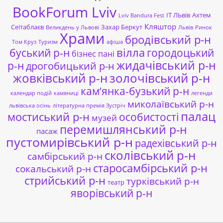
BookForum Lviv
ІТ ЛЬвів
Ахтем
Lviv Bandura Fest
Кляштор
Сеітаблаєв
Захар Беркут
Великдень у Львові
Львів
Ринок
Храми
бродівський р-н
Том Круз
Туризм
афіша
буський р-н
вілла
городоцький
бізнес пані
жидачівський р-н
р-н
дрогобицький р-н
жовківський р-н
золочівський р-н
кам’янка-бузький р-н
календар подій
камяниці
легенди
миколаївський р-н
львівська осінь
літературна премія Зустріч
палац
мостиський р-н
особистості
музей
перемишлянський р-н
пасаж
пустомирівський р-н
радехівський р-н
сколівський р-н
самбірський р-н
старосамбірський р-н
сокальський р-н
стрийський р-н
турківський р-н
театр
яворівський р-н