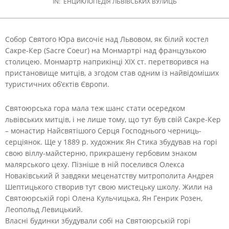
IN:
ЕНЦИКЛОПЕДІЯ ЛЬВІВСЬКИХ ВУЛИЦЬ
Собор Святого Юра височіє над Львовом, як білий костел
Сакре-Кер (Sacre Coeur) на Монмартрі над французькою
столицею. Монмартр наприкінці ХІХ ст. перетворився на
пристановище митців, а згодом став одним із найвідоміших
туристичних об’єктів Європи.
Святоюрська гора мала теж шанс стати осередком
львівських митців, і не лише тому, що тут був свій Сакре-Кер
– монастир Найсвятішого Серця Господнього черниць-
серціянок. Ще у 1889 р. художник Ян Стика збудував на горі
свою віллу-майстерню, прикрашену гербовим знаком
малярського цеху. Пізніше в ній поселився Олекса
Новаківський й завдяки меценатству митрополита Андрея
Шептицького створив тут свою мистецьку школу. Жили на
Святоюрській горі Олена Кульчицька, Ян Генрик Розен,
Леопольд Левицький.
Власні будинки збудували собі на Святоюрській горі