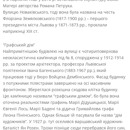
Матері авторства Романа Петрука.
Вулицю Новаківського, тоді вона була названа на честь
Флоріана Земялковського (1817-1900 рр.) – першого
президента міста Львова у 1871-1873 рр., проклали
наприкінці ХІХ ст.
“Графський дім”
Найпримітнішою будівлею на вулиці є чотириповерхова
неокласистична кам’яниця під № 8, споруджена у 1912-1914
рр. за проектом архітектора, професора Львівської
політехніки Івана Багенського (1883-1967 рр.), який
працював тоді у бюро Войцеха Дембінського. Фасад будинку
з потужними пілястрами завершено на осі масивним
фронтоном. Збереглася розкішна сходова клітка будинку.
Цю кам’яницю називали “графським домом”, бо була вона
оточена реальностями графинь Марії Дідушицької, Марії
Євгенії Лось, Марії Бадені та дідича Гримайлова графа
Леона Пінінського. Однак більше їй пасувала би назва “дім
художників”. У 1927 р. тут оселився варшавський художник-
баталіст Ян Розен. Трохи пізніше сюди перебрався його син,