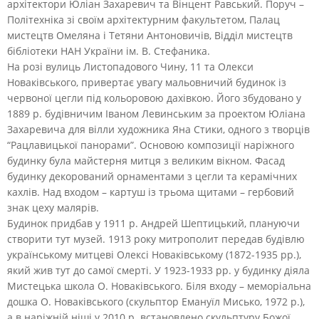
архітектори Юліан Захаревич та Вінцент Равський. Поруч –
Політехніка зі своїм архітектурним факультетом, Палац
мистецтв Омеляна і Тетяни Антоновичів, Відділ мистецтв
бібліотеки НАН України ім. В. Стефаника.
На розі вулиць Листопадового Чину, 11 та Олекси
Новаківського, привертає увагу мальовничий будинок із
червоної цегли під кольоровою дахівкою. Його збудовано у
1889 р. будівничим Іваном Левинським за проектом Юліана
Захаревича для вілли художника Яна Стики, одного з творців
“Рацлавицької панорами”. Основою композиції наріжного
будинку була майстерня митця з великим вікном. Фасад
будинку декорований орнаментами з цегли та керамічних
кахлів. Над входом – картуш із трьома щитами – гербовий
знак цеху малярів.
Будинок придбав у 1911 р. Андрей Шептицький, плануючи
створити тут музей. 1913 року митрополит передав будівлю
українському митцеві Олексі Новаківському (1872-1935 рр.),
який жив тут до самої смерті. У 1923-1933 рр. у будинку діяла
Мистецька школа О. Новаківського. Біля входу – меморіальна
дошка О. Новаківського (скульптор Емануїл Мисько, 1972 р.),
а в наріжній ніші у 2010 р. встановлено скульптуру Божої