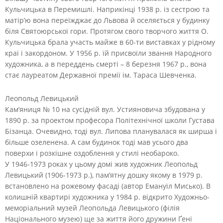
Кульчицька в Перемишлі. Наприкінці 1938 р. із сестрою та
матір’ю вона переїжджає до Львова й оселяється у будинку
біля Святоюрської гори. Протягом свого творчого життя О.
Кульчицька брала участь майже в 60-ти виставках у рідному
краї і закордоном. У 1956 р. їй присвоїли звання Народного
художника, а в переддень смерті – 8 березня 1967 р., вона
стає лауреатом Державної премії ім. Тараса Шевченка.
Леопольд Левицький
Кам’яниця № 10 на сусідній вул. Устияновича збудована у
1890 р. за проектом професора Політехнічної школи Густава
Бізанца. Очевидно, тоді вул. Липова планувалася як ширша і
більше озеленена. А сам будинок тоді мав усього два
поверхи і розкішне оздоблення у стилі необароко.
У 1946-1973 роках у цьому домі жив художник Леопольд
Левицький (1906-1973 р.), пам’ятну дошку якому в 1979 р.
встановлено на рожевому фасаді (автор Емануїл Мисько). В
колишній квартирі художника у 1984 р. відкрито Художньо-
меморіальний музей Леопольда Левицького (філія
Національного музею) ще за життя його дружини Ґені