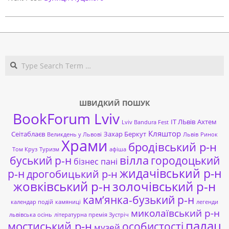
Search
ШВИДКИЙ ПОШУК
BookForum Lviv
ІТ ЛЬвів
Ахтем
Lviv Bandura Fest
Кляштор
Сеітаблаєв
Захар Беркут
Великдень у Львові
Львів
Ринок
Храми
бродівський р-н
Том Круз
Туризм
афіша
буський р-н
вілла
городоцький
бізнес пані
жидачівський р-н
р-н
дрогобицький р-н
жовківський р-н
золочівський р-н
кам’янка-бузький р-н
календар подій
камяниці
легенди
миколаївський р-н
львівська осінь
літературна премія Зустріч
палац
мостиський р-н
особистості
музей