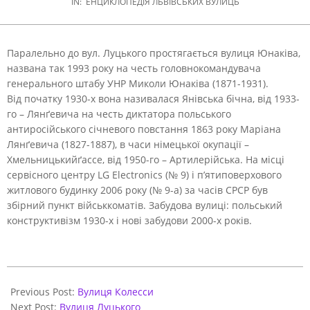
IN:
ЕНЦИКЛОПЕДІЯ ЛЬВІВСЬКИХ ВУЛИЦЬ
Паралельно до вул. Луцького простягається вулиця Юнаківа,
названа так 1993 року на честь головнокомандувача
генерального штабу УНР Миколи Юнаківа (1871-1931).
Від початку 1930-х вона називалася Янівська бічна, від 1933-
го – Лянґевича на честь диктатора польського
антиросійського січневого повстання 1863 року Маріана
Лянґевича (1827-1887), в часи німецької окупації –
Хмельницькийґассе, від 1950-го – Артилерійська. На місці
сервісного центру LG Electronics (№ 9) і п’ятиповерхового
житлового будинку 2006 року (№ 9-а) за часів СРСР був
збірний пункт військкоматів. Забудова вулиці: польський
конструктивізм 1930-х і нові забудови 2000-х років.
2021-
05-
Previous Post:
Вулиця Колесси
31
Next Post:
Вулиця Луцького