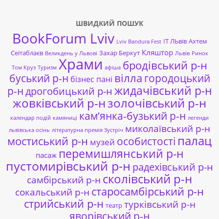
ШВИДКИЙ ПОШУК
BookForum Lviv
ІТ ЛЬвів
Ахтем
Lviv Bandura Fest
Кляштор
Сеітаблаєв
Захар Беркут
Великдень у Львові
Львів
Ринок
Храми
бродівський р-н
Том Круз
Туризм
афіша
буський р-н
вілла
городоцький
бізнес пані
жидачівський р-н
р-н
дрогобицький р-н
жовківський р-н
золочівський р-н
кам’янка-бузький р-н
календар подій
камяниці
легенди
миколаївський р-н
львівська осінь
літературна премія Зустріч
палац
мостиський р-н
особистості
музей
перемишлянський р-н
пасаж
пустомирівський р-н
радехівський р-н
сколівський р-н
самбірський р-н
старосамбірський р-н
сокальський р-н
стрийський р-н
турківський р-н
театр
яворівський р-н