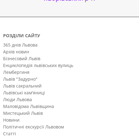
РОЗДІЛИ САЙТУ
365 днів Львова
Архів новин
Бізнесовий Львів
Енциклопедія львівських вулиць
Лембергиня
Львів "Задурно"
Львів сакральний
Львівські кам'яниці
Люди Львова
Маловідома Львівщина
Мистецький Львів
Новини
Політичні екскурсії Львовом
Статті