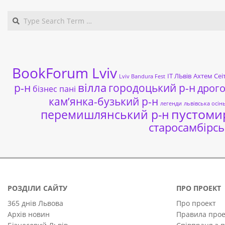
BookForum Lviv
ІТ ЛЬвів
Ахтем Сеі
Lviv Bandura Fest
р-н
вілла
городоцький р-н
дрог
бізнес пані
кам’янка-бузький р-н
легенди
львівська осін
пустоми
перемишлянський р-н
старосамбірсь
РОЗДІЛИ САЙТУ
ПРО ПРОЕКТ
365 днів Львова
Про проект
Архів новин
Правила прое