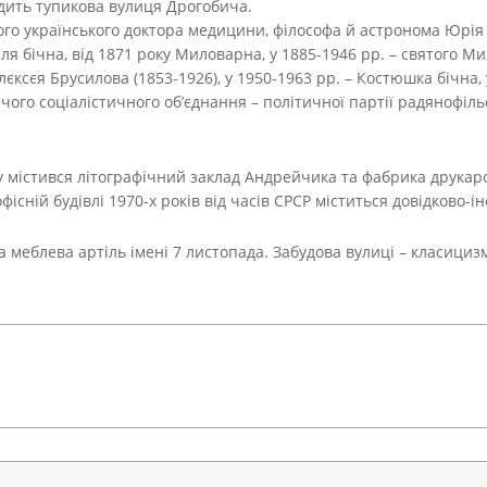
одить тупикова вулиця Дрогобича.
го українського доктора медицини, філософа й астронома Юрія Д
я бічна, від 1871 року Миловарна, у 1885-1946 рр. – святого Мих
лєксєя Брусилова (1853-1926), у 1950-1963 рр. – Костюшка бічна,
чого соціалістичного об’єднання – політичної партії радянофіл
 містився літографічний заклад Андрейчика та фабрика друкарсь
існій будівлі 1970-х років від часів СРСР міститься довідково-і
а меблева артіль імені 7 листопада. Забудова вулиці – класицизм