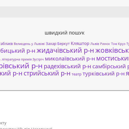
Search
ШВИДКИЙ ПОШУК
Кляштор
таблаєв
Захар Беркут
Великдень у Львові
Львів
Ринок
Том Круз
Т
жовківськ
жидачівський р-н
обицький р-н
мостиськи
миколаївський р-н
ь
літературна премія Зустріч
рівський р-н
радехівський р-н
самбірський 
кий р-н
стрийський р-н
я
турківський р-н
театр
кту