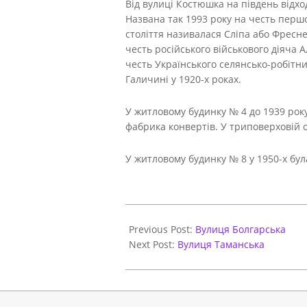
Від вулиці Костюшка на південь відх
Названа так 1993 року на честь першо
століття називалася Сліпа або Фреснел
честь російського військового діяча А
честь Українського селянсько-робітни
Галичині у 1920-х роках.
У житловому будинку № 4 до 1939 року
фабрика конвертів. У триповерховій оф
У житловому будинку № 8 у 1950-х бул
2021-
05-
Previous Post:
Вулиця Болгарська
31
Next Post:
Вулиця Таманська