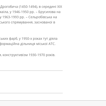
рогобича (1450-1494), в середині XIX
аїла, у 1946-1950 рр. – Брусилова на
 у 1963-1993 рр. – Сельробівська на
ьського спрямування, заснованої в
ких фарб, у 1950-х роках тут діяла
нформаційна дільниця міської АТС.
, конструктивізм 1930-1970 років.