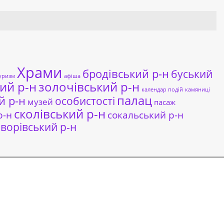
Храми
бродівський р-н
буський
уризм
афіша
ий р-н
золочівський р-н
календар подій
камяниці
палац
й р-н
особистості
музей
пасаж
сколівський р-н
сокальський р-н
р-н
ворівський р-н