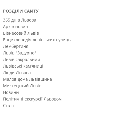
РОЗДІЛИ САЙТУ
365 днів Львова
Архів новин
Бізнесовий Львів
Енциклопедія львівських вулиць
Лембергиня
Львів "Задурно"
Львів сакральний
Львівські кам'яниці
Люди Львова
Маловідома Львівщина
Мистецький Львів
Новини
Політичні екскурсії Львовом
Статті