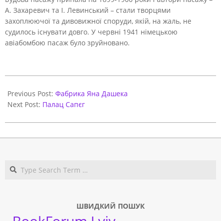
А. Захаревич та І. Левинський – стали творцями
захоплюючої та дивовижної споруди, якій, на жаль, не
судилось існувати довго. У червні 1941 німецькою
авіабомбою пасаж було зруйновано.
2021-
03-
Previous Post:
Фабрика Яна Дашека
29
Next Post:
Палац Сапєг
Search
ШВИДКИЙ ПОШУК
BookForum Lviv