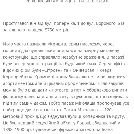
IN:
ЛЬВІВСЬКІ КАМ'ЯНИЦІ
TAGGED:
ПАСАЖ
Простягався він від вул. Коперніка, 1 до вул. Вороного, 6 із
загальною площею 5750 метрів.
Його часто називали «Кришталевим пасажем», через
скляний дах будівлі, який опирався на ажурну металеву
конструкцію, що справляло незабутнє враження. В пасажі
були зосереджені атракції на будь-який смак. Серед офісів
відомих фірм були «Сітроен» та «Юніверсал Пікчерз
Корпорейшн». Крамниці приваблювали не лише широким
асортиментом, але й цікавим оформленням. Після закупів
можна було відвідати кінотеатр, а потім обов’язково випити
філіжанку кави, завітавши в якусь цукерню, що знаходилась
під тим самим дахом. Тобто пасаж Міколяша пропонував усе
найкраще для свого клієнта. Пасаж Міколяша — 120-
метровий прохід, що з’єднував вулиці Коперника та Круту.
Це був перший сецесійний об’єкт у Львові, збудований у
1898–1900 рр. будівничою фірмою архітектора Івана