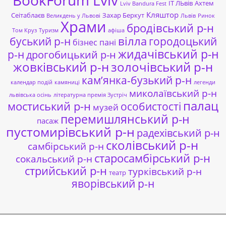
ІТ ЛЬвів
Ахтем
Lviv Bandura Fest
Кляштор
Сеітаблаєв
Захар Беркут
Великдень у Львові
Львів
Ринок
Храми
бродівський р-н
Том Круз
Туризм
афіша
буський р-н
вілла
городоцький
бізнес пані
жидачівський р-н
р-н
дрогобицький р-н
жовківський р-н
золочівський р-н
кам’янка-бузький р-н
календар подій
камяниці
легенди
миколаївський р-н
львівська осінь
літературна премія Зустріч
палац
мостиський р-н
особистості
музей
перемишлянський р-н
пасаж
пустомирівський р-н
радехівський р-н
сколівський р-н
самбірський р-н
старосамбірський р-н
сокальський р-н
стрийський р-н
турківський р-н
театр
яворівський р-н