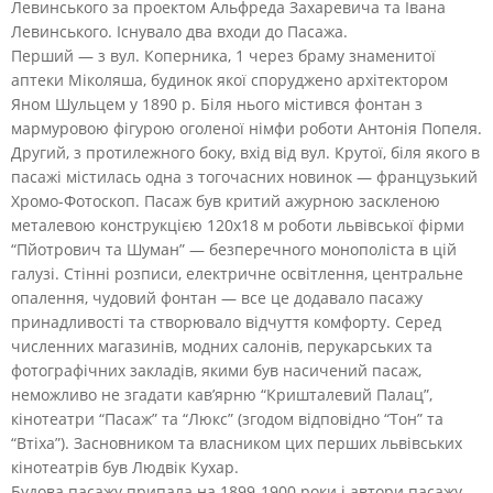
Левинського за проектом Альфреда Захаревича та Івана
Левинського. Існувало два входи до Пасажа.
Перший — з вул. Коперника, 1 через браму знаменитої
аптеки Міколяша, будинок якої споруджено архітектором
Яном Шульцем у 1890 р. Біля нього містився фонтан з
мармуровою фігурою оголеної німфи роботи Антонія Попеля.
Другий, з протилежного боку, вхід від вул. Крутої, біля якого в
пасажі містилась одна з тогочасних новинок — французький
Хромо-Фотоскоп. Пасаж був критий ажурною заскленою
металевою конструкцією 120х18 м роботи львівської фірми
“Пйотрович та Шуман” — безперечного монополіста в цій
галузі. Стінні розписи, електричне освітлення, центральне
опалення, чудовий фонтан — все це додавало пасажу
принадливості та створювало відчуття комфорту. Серед
численних магазинів, модних салонів, перукарських та
фотографічних закладів, якими був насичений пасаж,
неможливо не згадати кав’ярню “Кришталевий Палац”,
кінотеатри “Пасаж” та “Люкс” (згодом відповідно “Тон” та
“Втіха”). Засновником та власником цих перших львівських
кінотеатрів був Людвік Кухар.
Будова пасажу припала на 1899-1900 роки і автори пасажу –