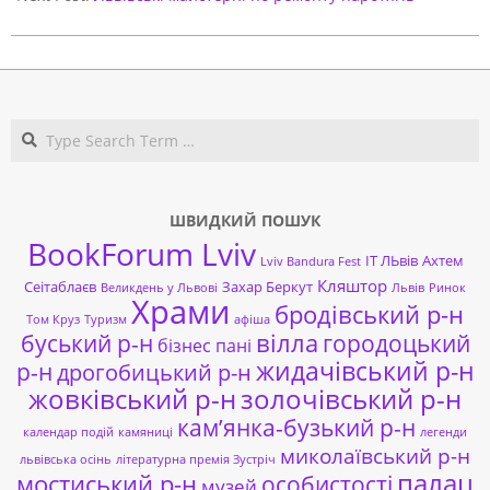
Search
ШВИДКИЙ ПОШУК
BookForum Lviv
ІТ ЛЬвів
Ахтем
Lviv Bandura Fest
Кляштор
Сеітаблаєв
Захар Беркут
Великдень у Львові
Львів
Ринок
Храми
бродівський р-н
Том Круз
Туризм
афіша
буський р-н
вілла
городоцький
бізнес пані
жидачівський р-н
р-н
дрогобицький р-н
жовківський р-н
золочівський р-н
кам’янка-бузький р-н
календар подій
камяниці
легенди
миколаївський р-н
львівська осінь
літературна премія Зустріч
палац
мостиський р-н
особистості
музей