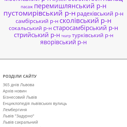
перемишлянський р-н
пасаж
пустомирівський р-н
радехівський р-н
сколівський р-н
самбірський р-н
старосамбірський р-н
сокальський р-н
стрийський р-н
турківський р-н
театр
яворівський р-н
РОЗДІЛИ САЙТУ
365 днів Львова
Архів новин
Бізнесовий Львів
Енциклопедія львівських вулиць
Лембергиня
Львів "Задурно"
Львів сакральний