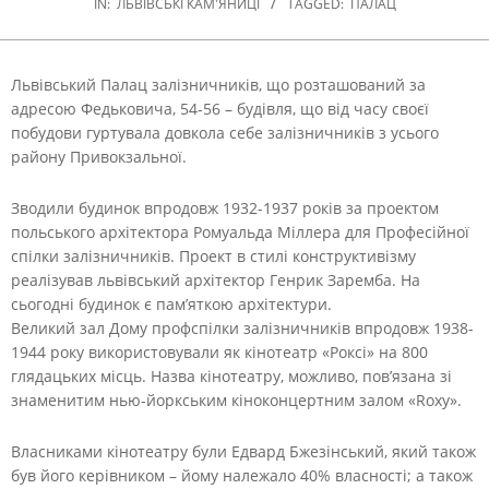
IN:
ЛЬВІВСЬКІ КАМ'ЯНИЦІ
TAGGED:
ПАЛАЦ
Львівський Палац залізничників, що розташований за
адресою Федьковича, 54-56 – будівля, що від часу своєї
побудови гуртувала довкола себе залізничників з усього
району Привокзальної.
Зводили будинок впродовж 1932-1937 років за проектом
польського архітектора Ромуальда Міллера для Професійної
спілки залізничників. Проект в стилі конструктивізму
реалізував львівський архітектор Генрик Заремба. На
сьогодні будинок є пам’яткою архітектури.
Великий зал Дому профспілки залізничників впродовж 1938-
1944 року використовували як кінотеатр «Роксі» на 800
глядацьких місць. Назва кінотеатру, можливо, пов’язана зі
знаменитим нью-йоркським кіноконцертним залом «Roxy».
Власниками кінотеатру були Едвард Бжезінський, який також
був його керівником – йому належало 40% власності; а також