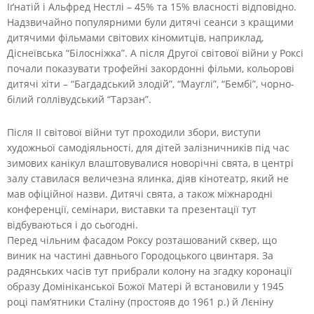
Іґнатій і Альфред Нестлі – 45% та 15% власності відповідно.
Надзвичайно популярними були дитячі сеанси з кращими
дитячими фільмами світових кіномитців, наприклад,
Діснеївська “Білосніжка”. А після Другої світової війни у Роксі
почали показувати трофейні закордонні фільми, кольорові
дитячі хіти – “Багдадський злодій”, “Мауглі”, “Бембі”, чорно-
білий голлівудський “Тарзан”.
Після ІІ світової війни тут проходили збори, виступи
художньої самодіяльності, для дітей залізничників під час
зимових канікул влаштовувалися новорічні свята, в центрі
залу ставилася величезна ялинка, діяв кінотеатр, який не
мав офіційної назви. Дитячі свята, а також міжнародні
конференції, семінари, виставки та презентації тут
відбуваються і до сьогодні.
Перед чільним фасадом Роксу розташований сквер, що
виник на частині давнього Городоцького цвинтаря. За
радянських часів тут прибрали колону на згадку коронації
образу Домініканської Божої Матері й встановили у 1945
році пам’ятники Сталіну (простояв до 1961 р.) й Лєніну