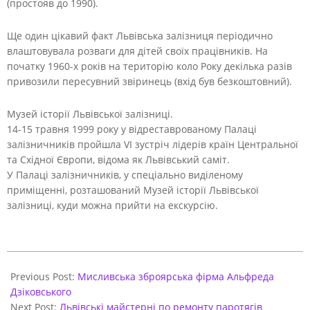
(простояв до 1990).
Ще один цікавий факт Львівська залізниця періодично
влаштовувала розваги для дітей своїх працівників. На
початку 1960-х років на територію коло Року декілька разів
привозили пересувний звіринець (вхід був безкоштовний).
Музей історії Львівської залізниці.
14-15 травня 1999 року у відреставрованому Палаці
залізничників пройшла VI зустріч лідерів країн Центральної
та Східної Європи, відома як Львівський саміт.
У Палаці залізничників, у спеціально виділеному
приміщенні, розташований Музей історії Львівської
залізниці, куди можна прийти на екскурсію.
2021-
03-
Previous Post:
Мисливська зброярська фірма Альфреда
29
Дзіковського
Next Post:
Львівські майстерні по ремонту паротягів