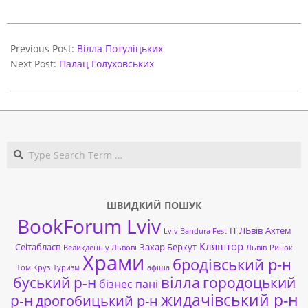
2021-
03-
Previous Post:
Вілла Потуліцьких
29
Next Post:
Палац Голуховських
Search
ШВИДКИЙ ПОШУК
BookForum Lviv
ІТ ЛЬвів
Ахтем
Lviv Bandura Fest
Кляштор
Сеітаблаєв
Захар Беркут
Великдень у Львові
Львів
Ринок
Храми
бродівський р-н
Том Круз
Туризм
афіша
буський р-н
вілла
городоцький
бізнес пані
жидачівський р-н
р-н
дрогобицький р-н