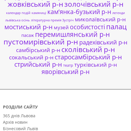
жовківський р-н
золочівський р-н
кам’янка-бузький р-н
календар подій
камяниці
легенди
миколаївський р-н
львівська осінь
літературна премія Зустріч
палац
мостиський р-н
особистості
музей
перемишлянський р-н
пасаж
пустомирівський р-н
радехівський р-н
сколівський р-н
самбірський р-н
старосамбірський р-н
сокальський р-н
стрийський р-н
турківський р-н
театр
яворівський р-н
РОЗДІЛИ САЙТУ
365 днів Львова
Архів новин
Бізнесовий Львів