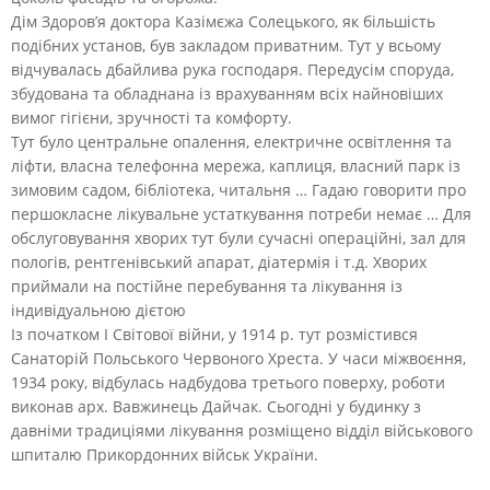
Дім Здоров’я доктора Казімєжа Солецького, як більшість
подібних установ, був закладом приватним. Тут у всьому
відчувалась дбайлива рука господаря. Передусім споруда,
збудована та обладнана із врахуванням всіх найновіших
вимог гігієни, зручності та комфорту.
Тут було центральне опалення, електричне освітлення та
ліфти, власна телефонна мережа, каплиця, власний парк із
зимовим садом, бібліотека, читальня … Гадаю говорити про
першокласне лікувальне устаткування потреби немає … Для
обслуговування хворих тут були сучасні операційні, зал для
пологів, рентгенівський апарат, діатермія і т.д. Хворих
приймали на постійне перебування та лікування із
індивідуальною дієтою
Із початком I Світової війни, у 1914 р. тут розмістився
Санаторій Польського Червоного Хреста. У часи міжвоєння,
1934 року, відбулась надбудова третього поверху, роботи
виконав арх. Вавжинець Дайчак. Сьогодні у будинку з
давніми традиціями лікування розміщено відділ військового
шпиталю Прикордонних військ України.