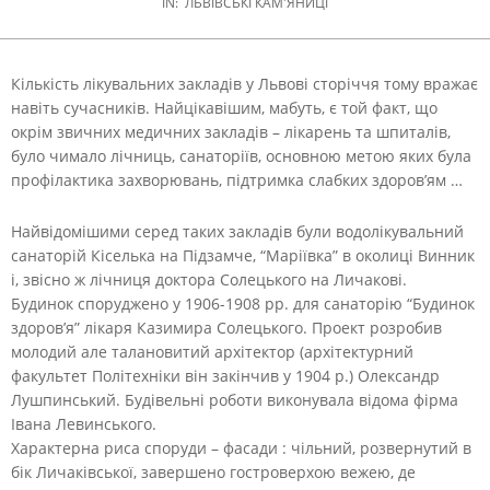
IN:
ЛЬВІВСЬКІ КАМ'ЯНИЦІ
Кількість лікувальних закладів у Львові сторіччя тому вражає
навіть сучасників. Найцікавішим, мабуть, є той факт, що
окрім звичних медичних закладів – лікарень та шпиталів,
було чимало лічниць, санаторіїв, основною метою яких була
профілактика захворювань, підтримка слабких здоров’ям …
Найвідомішими серед таких закладів були водолікувальний
санаторій Кіселька на Підзамче, “Маріївка” в околиці Винник
і, звісно ж лічниця доктора Солецького на Личакові.
Будинок споруджено у 1906-1908 рр. для санаторію “Будинок
здоров’я” лікаря Казимира Солецького. Проект розробив
молодий але талановитий архітектор (архітектурний
факультет Політехніки він закінчив у 1904 р.) Олександр
Лушпинський. Будівельні роботи виконувала відома фірма
Івана Левинського.
Характерна риса споруди – фасади : чільний, розвернутий в
бік Личаківської, завершено гостроверхою вежею, де