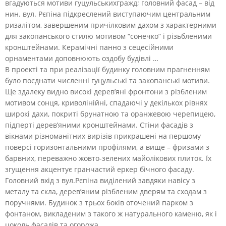
вгадуються мотиви гуцульськихгражд; головний фасад – від
нин. вул. Рєпіна підкреслений виступаючим центральним
ризалітом, завершеним причілковим дахом з характерними
для закопанського стилю мотивом “сонечко” і різьбленими
кронштейнами. Керамічні панно з сецесійними
орнаментами доповнюють оздобу будівлі …
В проекті та при реалізації будинку головним прагненням
було поєднати численні гуцульські та закопанські мотиви.
Ще здалеку видно високі дерев’яні фронтони з різбленим
мотивом сонця, криволінійні, спадаючі у декількох рівнях
широкі дахи, покриті брунатною та оранжевою черепицею,
підперті дерев’яними кронштейнами. Стіни фасадів з
вікнами різноманітних вирізів прикрашені на першому
поверсі горизонтальними профілями, а вище – фризами з
барвних, переважно жовто-зелених майолікових плиток. Їх
згущення акцентує гранчастий еркер бічного фасаду.
Головний вхід з вул.Рєпіна виділений завдяки навісу з
металу та скла, дерев’яним різбленим дверям та сходам з
поручнями. Будинок з трьох боків оточений парком з
фонтаном, викладеним з такого ж натурального каменю, як і
цоколь фасадів та огорожа.