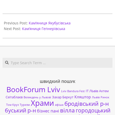
2021-
03-
Previous Post:
Кам’яниця Якубусівська
29
Next Post:
Кам’яниця Гепнерівська
Search
ШВИДКИЙ ПОШУК
BookForum Lviv
ІТ ЛЬвів
Ахтем
Lviv Bandura Fest
Кляштор
Сеітаблаєв
Захар Беркут
Великдень у Львові
Львів
Ринок
Храми
бродівський р-н
Том Круз
Туризм
афіша
буський р-н
вілла
городоцький
бізнес пані