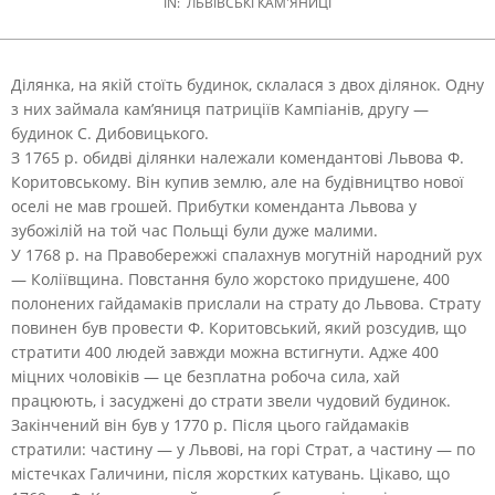
IN:
ЛЬВІВСЬКІ КАМ'ЯНИЦІ
Ділянка, на якій стоїть будинок, склалася з двох ділянок. Одну
з них займала кам’яниця патриціїв Кампіанів, другу —
будинок С. Дибовицького.
З 1765 р. обидві ділянки належали комендантові Львова Ф.
Коритовському. Він купив землю, але на будівництво нової
оселі не мав грошей. Прибутки коменданта Львова у
зубожілій на той час Польщі були дуже малими.
У 1768 р. на Правобережжі спалахнув могутній народний рух
— Коліївщина. Повстання було жорстоко придушене, 400
полонених гайдамаків прислали на страту до Львова. Страту
повинен був провести Ф. Коритовський, який розсудив, що
стратити 400 людей завжди можна встигнути. Адже 400
міцних чоловіків — це безплатна робоча сила, хай
працюють, і засуджені до страти звели чудовий будинок.
Закінчений він був у 1770 р. Після цього гайдамаків
стратили: частину — у Львові, на горі Страт, а частину — по
містечках Галичини, після жорстких катувань. Цікаво, що