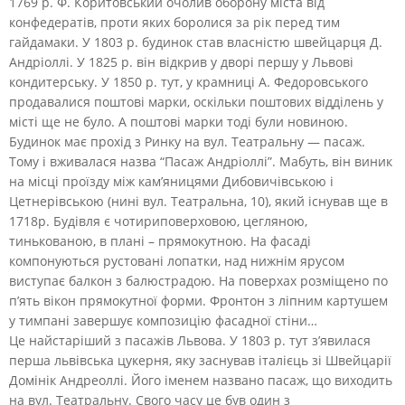
1769 р. Ф. Коритовський очолив оборону міста від
конфедератів, проти яких боролися за рік перед тим
гайдамаки. У 1803 р. будинок став власністю швейцарця Д.
Андріоллі. У 1825 р. він відкрив у дворі першу у Львові
кондитерську. У 1850 р. тут, у крамниці А. Федоровського
продавалися поштові марки, оскільки поштових відділень у
місті ще не було. А поштові марки тоді були новиною.
Будинок має прохід з Ринку на вул. Театральну — пасаж.
Тому і вживалася назва “Пасаж Андріоллі”. Мабуть, він виник
на місці проїзду між кам’яницями Дибовичівською і
Цетнерівською (нині вул. Театральна, 10), який існував ще в
1718р. Будівля є чотириповерховою, цегляною,
тинькованою, в плані – прямокутною. На фасаді
компонуються рустовані лопатки, над нижнім ярусом
виступає балкон з балюстрадою. На поверхах розміщено по
п’ять вікон прямокутної форми. Фронтон з ліпним картушем
у тимпані завершує композицію фасадної стіни…
Це найстаріший з пасажів Львова. У 1803 р. тут з’явилася
перша львівська цукерня, яку заснував італієць зі Швейцарії
Домінік Андреоллі. Його іменем названо пасаж, що виходить
на вул. Театральну. Свого часу це був один з