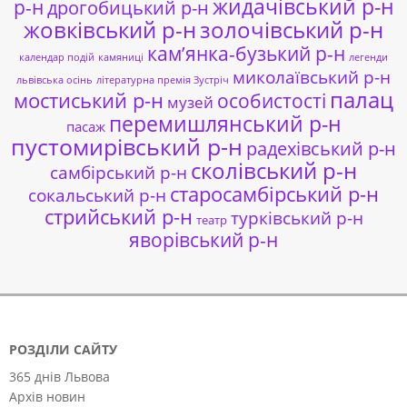
жидачівський р-н
р-н
дрогобицький р-н
жовківський р-н
золочівський р-н
кам’янка-бузький р-н
календар подій
камяниці
легенди
миколаївський р-н
львівська осінь
літературна премія Зустріч
палац
мостиський р-н
особистості
музей
перемишлянський р-н
пасаж
пустомирівський р-н
радехівський р-н
сколівський р-н
самбірський р-н
старосамбірський р-н
сокальський р-н
стрийський р-н
турківський р-н
театр
яворівський р-н
РОЗДІЛИ САЙТУ
365 днів Львова
Архів новин