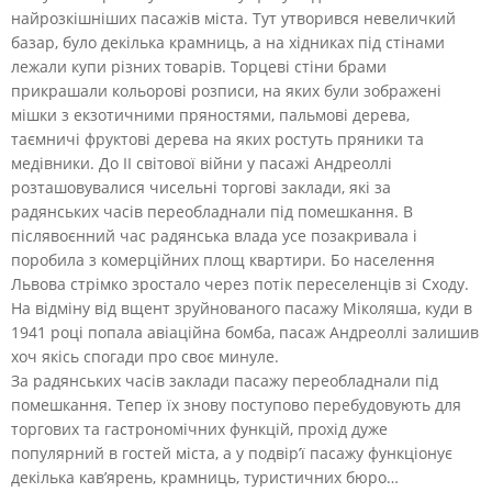
найрозкішніших пасажів міста. Тут утворився невеличкий
базар, було декілька крамниць, а на хідниках під стінами
лежали купи різних товарів. Торцеві стіни брами
прикрашали кольорові розписи, на яких були зображені
мішки з екзотичними пряностями, пальмові дерева,
таємничі фруктові дерева на яких ростуть пряники та
медівники. До ІІ світової війни у пасажі Андреоллі
розташовувалися чисельні торгові заклади, які за
радянських часів переобладнали під помешкання. В
післявоєнний час радянська влада усе позакривала і
поробила з комерційних площ квартири. Бо населення
Львова стрімко зростало через потік переселенців зі Сходу.
На відміну від вщент зруйнованого пасажу Міколяша, куди в
1941 році попала авіаційна бомба, пасаж Андреоллі залишив
хоч якісь спогади про своє минуле.
За радянських часів заклади пасажу переобладнали під
помешкання. Тепер їх знову поступово перебудовують для
торгових та гастрономічних функцій, прохід дуже
популярний в гостей міста, а у подвір’ї пасажу функціонує
декілька кав’ярень, крамниць, туристичних бюро…