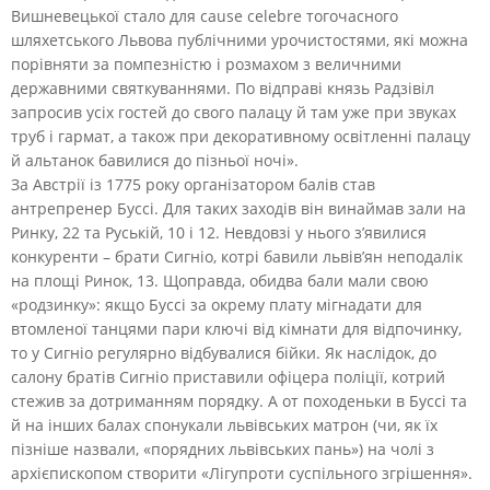
Вишневецької стало для cause celebre тогочасного
шляхетського Львова публічними урочистостями, які можна
порівняти за помпезністю і розмахом з величними
державними святкуваннями. По відправі князь Радзівіл
запросив усіх гостей до свого палацу й там уже при звуках
труб і гармат, а також при декоративному освітленні палацу
й альтанок бавилися до пізньої ночі».
За Австрії із 1775 року організатором балів став
антрепренер Буссі. Для таких заходів він винаймав зали на
Ринку, 22 та Руській, 10 і 12. Невдовзі у нього з’явилися
конкуренти – брати Сигніо, котрі бавили львів’ян неподалік
на площі Ринок, 13. Щоправда, обидва бали мали свою
«родзинку»: якщо Буссі за окрему плату мігнадати для
втомленої танцями пари ключі від кімнати для відпочинку,
то у Сигніо регулярно відбувалися бійки. Як наслідок, до
салону братів Сигніо приставили офіцера поліції, котрий
стежив за дотриманням порядку. А от походеньки в Буссі та
й на інших балах спонукали львівських матрон (чи, як їх
пізніше назвали, «порядних львівських пань») на чолі з
архієпископом створити «Лігупроти суспільного згрішення».