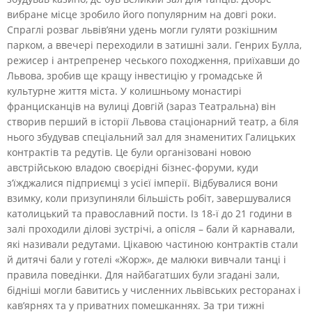
вибране місце зробило його популярним на довгі роки.
Спраглі розваг львів’яни удень могли гуляти розкішним
парком, а ввечері переходили в затишні зали. Генрих Булла,
режисер і антрепренер чеського походження, приїхавши до
Львова, зробив ще кращу інвестицію у громадське й
культурне життя міста. У колишньому монастирі
францисканців на вулиці Довгій (зараз Театральна) він
створив перший в історії Львова стаціонарний театр, а біля
нього збудував спеціальний зал для знаменитих Галицьких
контрактів та редутів. Це були організовані новою
австрійською владою своєрідні бізнес-форуми, куди
з’їжджалися підприємці з усієї імперії. Відбувалися вони
взимку, коли призупиняли більшість робіт, завершувалися
католицький та православний пости. Із 18-ї до 21 години в
залі проходили ділові зустрічі, а опісля – бали й карнавали,
які називали редутами. Цікавою частиною контрактів стали
й дитячі бали у готелі «Жорж», де малюки вивчали танці і
правила поведінки. Для найбагатших були згадані зали,
бідніші могли бавитись у численних львівських ресторанах і
кав’ярнях та у приватних помешканнях. За три тижні