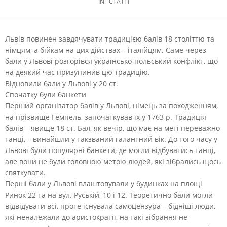
IN:
СТАТТІ
Львів повинен завдячувати традицією балів 18 століттю та
німцям, а бійкам на цих дійствах – італійцям. Саме через
бали у Львові розгорівся українсько-польський конфлікт, що
на деякий час призупинив цю традицію.
Відновили бали у Львові у 20 ст.
Спочатку були банкети
Перший організатор балів у Львові, німець за походженням,
на прізвище Гемпель, започаткував їх у 1763 р. Традиція
балів – явище 18 ст. Бал, як вечір, що має на меті переважно
танці, – винайшли у такзваний галантний вік. До того часу у
Львові були популярні банкети, де могли відбуватись танці,
але вони не були головною метою людей, які зібрались щось
святкувати.
Перші бали у Львові влаштовували у будинках на площі
Ринок 22 та на вул. Руській, 10 і 12. Теоретично бали могли
відвідувати всі, проте існувала самоцензура – бідніші люди,
які неналежали до аристократії, на такі зібрання не