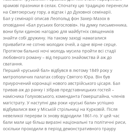
храмові празники в селах. Спочатку цю традицію перенесли
на Святоюрську гору, а відтак і до Духовної семінарії.
Бал у семінарії описав Леопольд фон Захер-Мазох в
оповіданні «Бал руських богословів». На думку письменника,
вони були єдиною нагодою для майбутніх священиків
знайти собі дружину. На такому заході намагалися
привабити не сотню молодих очей, а одне вірне серце.
Протягом бальної ночі молодь мусила пройти всі стадії
любовного роману – від першого знайомства й аж до
сватання.
Перший «руський бал» відбувся в лютому 1849 року у
митрополичих палатах собору Святого Юра. Він був
приурочений коронації нового австрійського цісаря. Бал
тривав аж до ранку і зібрав представницьких гостей –
намісника Голуховського, коменданта Гомерштайна, членів
магістрату. У наступні два роки «руські бали» успішно
відбувалися вже у Міській стрільниці на Курковій. Після
невеликої перерви їх знову відродили 1861-го. У цей час
бали мали ще більш виразні національні та політичні риси,
оскільки проходили в період демонстративного трауру