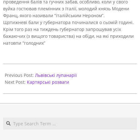
проведення балів та гучних забав, особливо, коли у свого
вуйка гостював племінник з Італії, молодий князь Модени
Франц, якого називали “італійським Нероном”.
Щотижневі бали у губернатора починалися о сьомій годині.
Крім того раз на тиждень губернатор запрошував усіх
бажаючих (з вищого товариства) на обіди, на які приходили
натовпи “голодних”
2020-
12-
Previous Post:
Львівські лупанарії
11
Next Post:
Картярські розваги
Search