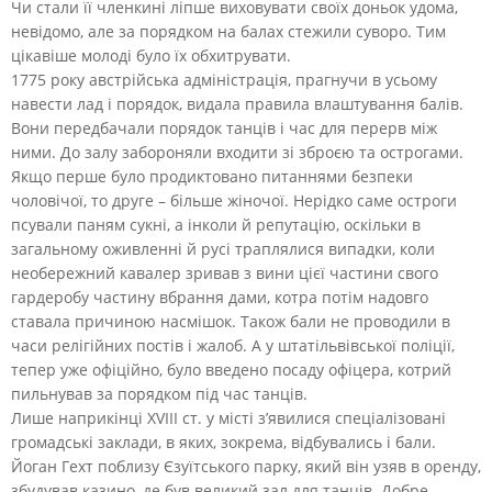
Чи стали її членкині ліпше виховувати своїх доньок удома,
невідомо, але за порядком на балах стежили суворо. Тим
цікавіше молоді було їх обхитрувати.
1775 року австрійська адміністрація, прагнучи в усьому
навести лад і порядок, видала правила влаштування балів.
Вони передбачали порядок танців і час для перерв між
ними. До залу забороняли входити зі зброєю та острогами.
Якщо перше було продиктовано питаннями безпеки
чоловічої, то друге – більше жіночої. Нерідко саме остроги
псували паням сукні, а інколи й репутацію, оскільки в
загальному оживленні й русі траплялися випадки, коли
необережний кавалер зривав з вини цієї частини свого
гардеробу частину вбрання дами, котра потім надовго
ставала причиною насмішок. Також бали не проводили в
часи релігійних постів і жалоб. А у штатільвівської поліції,
тепер уже офіційно, було введено посаду офіцера, котрий
пильнував за порядком під час танців.
Лише наприкінці XVIII ст. у місті з’явилися спеціалізовані
громадські заклади, в яких, зокрема, відбувались і бали.
Йоган Гехт поблизу Єзуїтського парку, який він узяв в оренду,
збудував казино, де був великий зал для танців. Добре