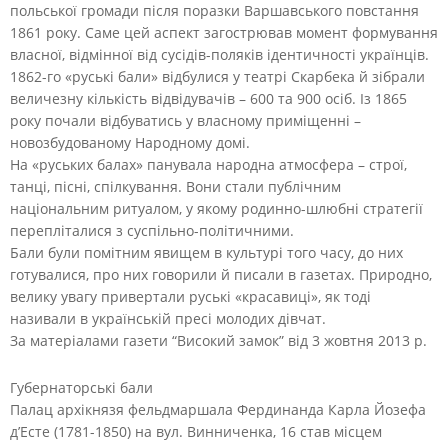
польської громади після поразки Варшавського повстання
1861 року. Саме цей аспект загострював момент формування
власної, відмінної від сусідів-поляків ідентичності українців.
1862-го «руські бали» відбулися у театрі Скарбека й зібрали
величезну кількість відвідувачів – 600 та 900 осіб. Із 1865
року почали відбуватись у власному приміщенні –
новозбудованому Народному домі.
На «руських балах» панувала народна атмосфера – строї,
танці, пісні, спілкування. Вони стали публічним
національним ритуалом, у якому родинно-шлюбні стратегії
перепліталися з суспільно-політичними.
Бали були помітним явищем в культурі того часу, до них
готувалися, про них говорили й писали в газетах. Природно,
велику увагу привертали руські «красавиці», як тоді
називали в українській пресі молодих дівчат.
За матеріалами газети “Високий замок” від 3 жовтня 2013 р.
Губернаторські бали
Палац архікнязя фельдмаршала Фердинанда Карла Йозефа
д’Есте (1781-1850) на вул. Винниченка, 16 став місцем