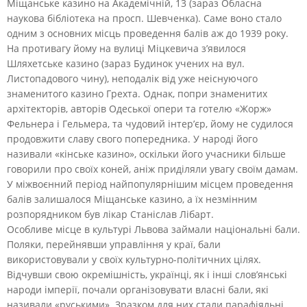
Міщанське казино на Академічній, 13 (зараз Обласна
наукова бібліотека на просп. Шевченка). Саме воно стало
одним з основних місць проведення балів аж до 1939 року.
На противагу йому на вулиці Міцкевича з’явилося
Шляхетське казино (зараз Будинок учених на вул.
Листопадового чину), неподалік від уже неіснуючого
знаменитого казино Грехта. Однак, попри знаменитих
архітекторів, авторів Одеської опери та готелю «Жорж»
Фельнера і Гельмера, та чудовий інтер’єр, йому не судилося
продовжити славу свого попередника. У народі його
називали «кінське казино», оскільки його учасники більше
говорили про своїх коней, аніж приділяли увагу своїм дамам.
У міжвоєнний період найпопулярнішим місцем проведення
балів залишалося Міщанське казино, а їх незмінним
розпорядником був лікар Станіслав Лібарт.
Особливе місце в культурі Львова займали національні бали.
Поляки, перейнявши управління у краї, бали
використовували у своїх культурно-політичних цілях.
Відчувши свою окремішність, українці, як і інші слов’янські
народи імперії, почали організовувати власні бали, які
називали «руськими». Зразком для них стали парафіяльні