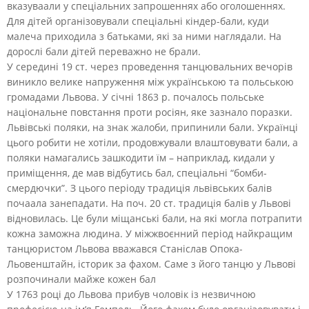
вказуваали у спеціальних запрошеннях або оголошеннях.
Для дітей організовували спеціальні кіндер-бали, куди
малеча приходила з батьками, які за ними наглядали. На
дорослі бали дітей переважно не брали.
У середині 19 ст. через проведення танцювальних вечорів
виникло велике напруження між українською та польською
громадами Львова. У січні 1863 р. почалось польське
національне повстання проти росіян, яке зазнало поразки.
Львівські поляки, на знак жалоби, припинили бали. Українці
цього робити не хотіли, продовжували влаштовувати бали, а
поляки намагались зашкодити їм – наприклад, кидали у
приміщення, де мав відбутись бал, спеціальні “бомби-
смердючки”. З цього періоду традиція львівських балів
почаала занепадати. На поч. 20 ст. традиція балів у Львові
відновилась. Це були міщанські бали, на які могла потрапити
кожна заможна людина. У міжжвоєнний період найкращим
танцюристом Львова вважався Станіслав Опока-
Льовенштайн, історик за фахом. Саме з його танцю у Львові
розпочинали майже кожен бал
У 1763 році до Львова прибув чоловік із незвичною