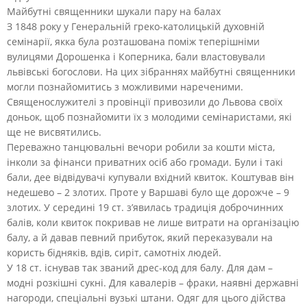
Майбутні священники шукали пару на балах
З 1848 року у Генеральній греко-католицькій духовній
семінарії, якка була розташована поміж теперішніми
вулицями Дорошенка і Коперника, бали властовували
львівські богослови. На цих зібраннях майбутні священники
могли познайомитись з можливими нареченими.
Священослужителі з провінції привозили до Львова своїх
доньок, щоб познайомити їх з молодими семінаристами, які
ще не висвятились.
Переважно танцювальні вечори робили за кошти міста,
інколи за фінанси приватних осіб або громади. Були і такі
бали, дее відвідувачі купували вхідний квиток. Коштував він
недешево – 2 злотих. Проте у Варшаві було ще дорожче – 9
злотих. У середині 19 ст. з’явилась традиція доброчинних
балів, коли квиток покривав не лише витрати на організацію
балу, а й давав певний прибуток, який переказували на
користь бідняків, вдів, сиріт, самотніх людей.
У 18 ст. існував так званий дрес-код для балу. Для дам –
модні розкішні сукні. Для кавалерів – фраки, наявні державні
нагороди, спеціальні вузькі штани. Одяг для цього дійства