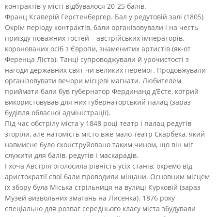
контрактів у місті відбувалося 20-25 балів.
Франц Ксаверій Герстенбергер. Бал у редутовій залі (1805)
Окрім періоду контрактів, бали організовували і на честь
приїзду поважних гостей – австрійських імператорів,
коронованих осіб з Європи, знаменитих артистів (як-от
Ференца Ліста). Танці супроводжували й урочистості з
нагоди державних свят чи великих перемог. Продовжували
організовувати вечори місцеві магнати. Любителем
приймати бали був губернатор Фердинанд д’Есте, котрий
використовував для них губернаторський палац (зараз
будівля обласної адміністрації).
Під час обстрілу міста у 1848 році театр і палац редутів
згоріли, але натомість місто вже мало театр Скарбека, який
навмисне було сконструйовано таким чином, що він міг
служити для балів, редутів і маскарадів.
І хоча Австрія оголосила рівність усіх станів, окремо від
аристократії свої бали проводили міщани. Основним місцем
їх збору була Міська стрільниця на вулиці Курковій (зараз
Музей визвольних змагань на Лисенка). 1876 року
спеціально для розваг середнього класу міста збудували