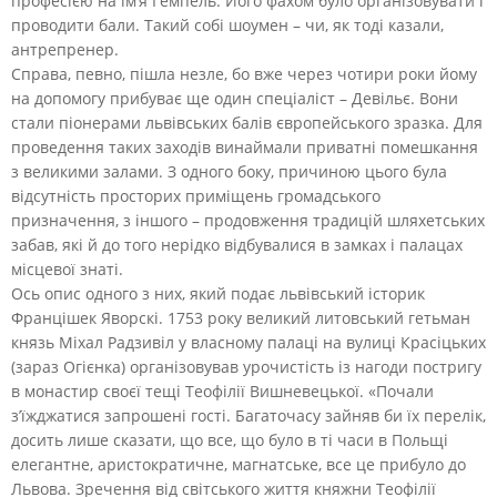
професією на ім’я Гемпель. Його фахом було організовувати і
проводити бали. Такий собі шоумен – чи, як тоді казали,
антрепренер.
Справа, певно, пішла незле, бо вже через чотири роки йому
на допомогу прибуває ще один спеціаліст – Девільє. Вони
стали піонерами львівських балів європейського зразка. Для
проведення таких заходів винаймали приватні помешкання
з великими залами. З одного боку, причиною цього була
відсутність просторих приміщень громадського
призначення, з іншого – продовження традицій шляхетських
забав, які й до того нерідко відбувалися в замках і палацах
місцевої знаті.
Ось опис одного з них, який подає львівський історик
Францішек Яворскі. 1753 року великий литовський гетьман
князь Міхал Радзивіл у власному палаці на вулиці Красіцьких
(зараз Огієнка) організовував урочистість із нагоди постригу
в монастир своєї тещі Теофілії Вишневецької. «Почали
з’їжджатися запрошені гості. Багаточасу зайняв би їх перелік,
досить лише сказати, що все, що було в ті часи в Польщі
елегантне, аристократичне, магнатське, все це прибуло до
Львова. Зречення від світського життя княжни Теофілії