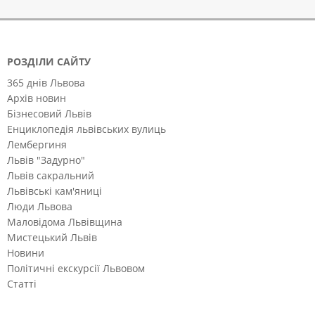
РОЗДІЛИ САЙТУ
365 днів Львова
Архів новин
Бізнесовий Львів
Енциклопедія львівських вулиць
Лембергиня
Львів "Задурно"
Львів сакральний
Львівські кам'яниці
Люди Львова
Маловідома Львівщина
Мистецький Львів
Новини
Політичні екскурсії Львовом
Статті