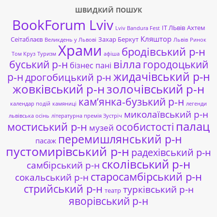
ШВИДКИЙ ПОШУК
BookForum Lviv
ІТ ЛЬвів
Ахтем
Lviv Bandura Fest
Кляштор
Сеітаблаєв
Захар Беркут
Великдень у Львові
Львів
Ринок
Храми
бродівський р-н
Том Круз
Туризм
афіша
буський р-н
вілла
городоцький
бізнес пані
жидачівський р-н
р-н
дрогобицький р-н
жовківський р-н
золочівський р-н
кам’янка-бузький р-н
календар подій
камяниці
легенди
миколаївський р-н
львівська осінь
літературна премія Зустріч
палац
мостиський р-н
особистості
музей
перемишлянський р-н
пасаж
пустомирівський р-н
радехівський р-н
сколівський р-н
самбірський р-н
старосамбірський р-н
сокальський р-н
стрийський р-н
турківський р-н
театр
яворівський р-н