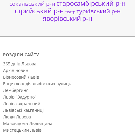
старосамбірський р-н
сокальський р-н
стрийський р-н
турківський р-н
театр
яворівський р-н
РОЗДІЛИ САЙТУ
365 днів Львова
Архів новин
Бізнесовий Львів
Енциклопедія львівських вулиць
Лембергиня
Львів "Задурно"
Львів сакральний
Львівські кам'яниці
Люди Львова
Маловідома Львівщина
Мистецький Львів