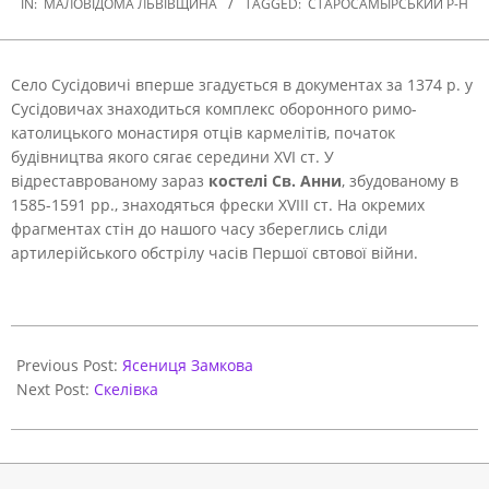
IN:
МАЛОВІДОМА ЛЬВІВЩИНА
TAGGED:
СТАРОСАМБІРСЬКИЙ Р-Н
Село Сусідовичі вперше згадується в документах за 1374 р. у
Сусідовичах знаходиться комплекс оборонного римо-
католицького монастиря отців кармелітів, початок
будівництва якого сягає середини XVI ст.
У
відреставрованому зараз
костелі Св. Анни
, збудованому в
1585-1591 рр., знаходяться фрески XVIII ст. На окремих
фрагментах стін до нашого часу збереглись сліди
артилерійського обстрілу часів Першої свтової війни.
2020-
11-
Previous Post:
Ясениця Замкова
07
Next Post:
Скелівка