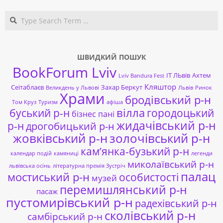
Search
ШВИДКИЙ ПОШУК
BookForum Lviv
ІТ ЛЬвів
Ахтем
Lviv Bandura Fest
Кляштор
Сеітаблаєв
Захар Беркут
Великдень у Львові
Львів
Ринок
Храми
бродівський р-н
Том Круз
Туризм
афіша
буський р-н
вілла
городоцький
бізнес пані
жидачівський р-н
р-н
дрогобицький р-н
жовківський р-н
золочівський р-н
кам’янка-бузький р-н
календар подій
камяниці
легенди
миколаївський р-н
львівська осінь
літературна премія Зустріч
палац
мостиський р-н
особистості
музей
перемишлянський р-н
пасаж
пустомирівський р-н
радехівський р-н
сколівський р-н
самбірський р-н