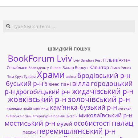
Search
ШВИДКИЙ ПОШУК
BookForum Lviv
ІТ ЛЬвів
Ахтем
Lviv Bandura Fest
Кляштор
Сеітаблаєв
Захар Беркут
Великдень у Львові
Львів
Ринок
Храми
бродівський р-н
Том Круз
Туризм
афіша
буський р-н
вілла
городоцький
бізнес пані
жидачівський р-н
р-н
дрогобицький р-н
жовківський р-н
золочівський р-н
кам’янка-бузький р-н
календар подій
камяниці
легенди
миколаївський р-н
львівська осінь
літературна премія Зустріч
палац
мостиський р-н
особистості
музей
перемишлянський р-н
пасаж