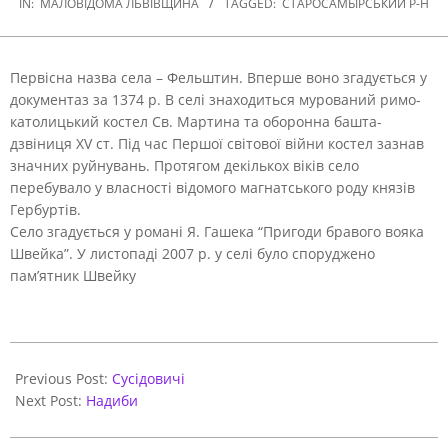
IN:
МАЛОВІДОМА ЛЬВІВЩИНА
TAGGED:
СТАРОСАМБІРСЬКИЙ Р-Н
Первісна назва села – Фельштин. Вперше воно згадується у
документаз за 1374 р. В селі знаходиться мурований римо-
католицький костел Св. Мартина та оборонна башта-
дзвіниця XV ст.
Під час Першої світової війни костел зазнав
значних руйнувань. Протягом декількох віків село
перебувало у власності відомого магнатського роду князів
Гербуртів.
Село згадується у романі Я. Гашека “Пригоди бравого вояка
Швейка”. У листопаді 2007 р. у селі було споруджено
пам’ятник Швейку
2020-
11-
Previous Post:
Сусідовичі
07
Next Post:
Надиби