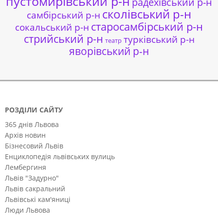
пустомирівський р-н
радехівський р-н
сколівський р-н
самбірський р-н
старосамбірський р-н
сокальський р-н
стрийський р-н
турківський р-н
театр
яворівський р-н
РОЗДІЛИ САЙТУ
365 днів Львова
Архів новин
Бізнесовий Львів
Енциклопедія львівських вулиць
Лембергиня
Львів "Задурно"
Львів сакральний
Львівські кам'яниці
Люди Львова