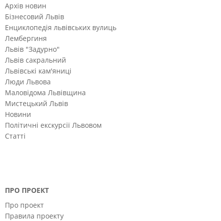
Архів новин
Бізнесовий Львів
Енциклопедія львівських вулиць
Лембергиня
Львів "Задурно"
Львів сакральний
Львівські кам'яниці
Люди Львова
Маловідома Львівщина
Мистецький Львів
Новини
Політичні екскурсії Львовом
Статті
ПРО ПРОЕКТ
Про проект
Правила проекту