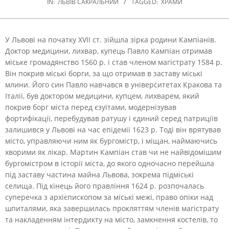
IN:
ЛЬВІВ САКРАЛЬНИЙ
TAGGED:
ХРАМИ
У Львові на початку XVII ст. зійшла зірка родини Кампіанів.
Доктор медицини, лихвар, купець Павло Кампіан отримав
міське громадянство 1560 р. і став членом магістрату 1584 р.
Він покрив міські борги, за що отримав в заставу міські
млини. Його син Павло навчався в університетах Кракова та
Італії, був доктором медицини, купцем, лихварем, який
покрив борг міста перед єзуїтами, модернізував
фортифікації, перебудував ратушу і єдиний серед патриціїв
залишився у Львові на час епідемії 1623 р. Тоді він врятував
місто, управляючи ним як бургомістр, і міщан, наймаючись
хворими як лікар. Мартин Кампіан став чи не найвідомішим
бургомістром в історії міста, до якого одночасно перейшла
під заставу частина майна Львова, зокрема підміські
селища. Під кінець його правління 1624 р. розпочалась
суперечка з архієпископом за міські межі, право опіки над
шпиталями, яка завершилась прокляттям членів магістрату
та накладенням інтердикту на місто, замкнення костелів, то