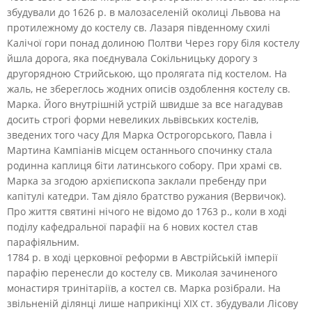
збудували до 1626 р. в малозаселеній околиці Львова на
протилежному до костелу св. Лазаря південному схилі
Калічої гори понад долиною Полтви Через гору біля костелу
йшла дорога, яка поєднувала Сокільницьку дорогу з
другорядною Стрийською, що пролягата під костелом. На
жаль, не збереглось жодних описів оздоблення костелу св.
Марка. Його внутрішній устрій швидше за все нагадував
досить строгі форми невеликих львівських костелів,
зведених того часу Для Марка Острогорського, Павла і
Мартина Кампіанів місцем останнього спочинку стала
родинна каплиця біти латинського собору. При храмі св.
Марка за згодою архієпископа заклали пребенду при
капітулі катедри. Там діяло братство ружания (Вервичок).
Про життя святині нічого не відомо до 1763 р., коли в ході
поділу кафедральної парафії на 6 нових костел став
парафіяльним.
1784 р. в ході церковної реформи в Австрійській імперії
парафію перенесли до костелу св. Миколая зачиненого
монастиря тринітаріїв, а костел св. Марка розібрали. На
звільненій ділянці лише наприкінці XIX ст. збудували Лісову