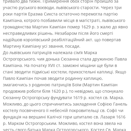
тривало два тижні. Примирення обох сторін пройшло за
участю руського воєводи, львівського старости. Через три
роки партія Еразма Сикста остаточно перемогла партію
Кампіана, котрого позбавили місця в магістраті, львівського
громадянства Мартин Кампіан помер 1629 р. з жалю до явно
несправедливих рішень. Незабаром після його смерті
надійшов королівський реабілітаційний акт. що повертав
Мартину Кампіану усі звання, посади.
До львівських патриціїв належала сім’я Марка
Острогорського, чия донька Сюзанна стала дружиною Павла
Кампіана. На початку XVII ст. заможні міщани ще були в
стані зводити підміські костели, прикостельні каплиці. Якщо
Павло Кампіан почав зводити родинну каплицю,
змагаючись з родиною патриціїв Боїм (Мартин Кампіан
продовжив роботи біля 1620 р.), то невідомо, що спонукало
Сюзанну Острогорську фундувати 1619 р. костел св. Марка.
Можливо, до цього спричинитись закладення Софією Ганель
костелу посвяченого її небесній покровительці св. Софії чи
фундація на вершині Калічої гори шпиталю св. Лазаря 1616
р. Марком Острогорським. Можливо, костел вона звела на
честь свого батька Марка Острогорського. Костел Св. Марка