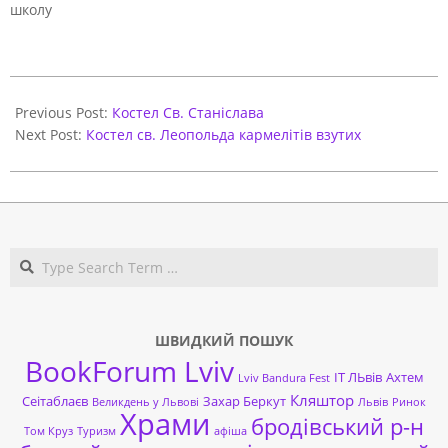
школу
2020-
11-
Previous Post:
Костел Св. Станіслава
07
Next Post:
Костел св. Леопольда кармелітів взутих
Search
ШВИДКИЙ ПОШУК
BookForum Lviv
ІТ ЛЬвів
Ахтем
Lviv Bandura Fest
Кляштор
Сеітаблаєв
Захар Беркут
Великдень у Львові
Львів
Ринок
Храми
бродівський р-н
Том Круз
Туризм
афіша