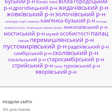
буський р-н
вілла
городоцький
бізнес пані
жидачівський р-н
р-н
дрогобицький р-н
жовківський р-н
золочівський р-н
кам’янка-бузький р-н
календар подій
камяниці
легенди
миколаївський р-н
львівська осінь
літературна премія Зустріч
палац
мостиський р-н
особистості
музей
перемишлянський р-н
пасаж
пустомирівський р-н
радехівський р-н
сколівський р-н
самбірський р-н
старосамбірський р-н
сокальський р-н
стрийський р-н
турківський р-н
театр
яворівський р-н
РОЗДІЛИ САЙТУ
365 днів Львова