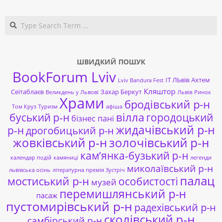
21
Search
ШВИДКИЙ ПОШУК
BookForum Lviv
ІТ ЛЬвів
Ахтем
Lviv Bandura Fest
Кляштор
Сеітаблаєв
Захар Беркут
Великдень у Львові
Львів
Ринок
Храми
бродівський р-н
Том Круз
Туризм
афіша
буський р-н
вілла
городоцький
бізнес пані
жидачівський р-н
р-н
дрогобицький р-н
жовківський р-н
золочівський р-н
кам’янка-бузький р-н
календар подій
камяниці
легенди
миколаївський р-н
львівська осінь
літературна премія Зустріч
палац
мостиський р-н
особистості
музей
перемишлянський р-н
пасаж
пустомирівський р-н
радехівський р-н
сколівський р-н
самбірський р-н