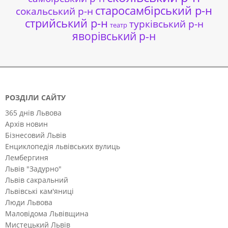
старосамбірський р-н
сокальський р-н
стрийський р-н
турківський р-н
театр
яворівський р-н
РОЗДІЛИ САЙТУ
365 днів Львова
Архів новин
Бізнесовий Львів
Енциклопедія львівських вулиць
Лембергиня
Львів "Задурно"
Львів сакральний
Львівські кам'яниці
Люди Львова
Маловідома Львівщина
Мистецький Львів