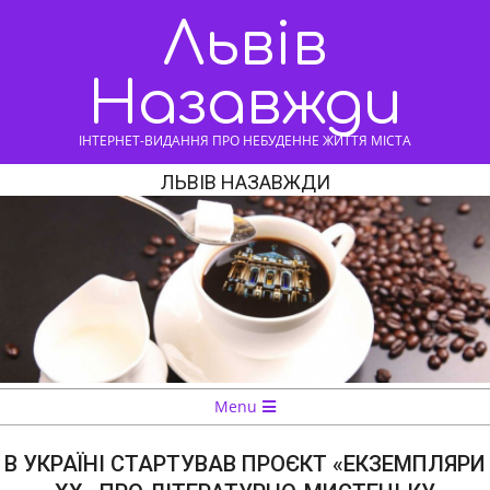
Skip
Львів
to
content
Назавжди
ІНТЕРНЕТ-ВИДАННЯ ПРО НЕБУДЕННЕ ЖИТТЯ МІСТА
ЛЬВІВ НАЗАВЖДИ
Navigation
Menu
Menu
В УКРАЇНІ СТАРТУВАВ ПРОЄКТ «ЕКЗЕМПЛЯРИ