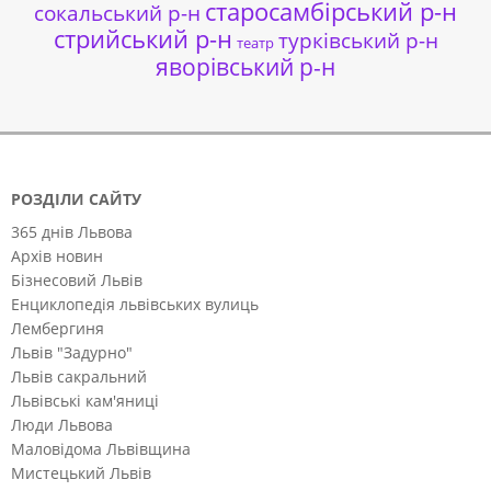
старосамбірський р-н
сокальський р-н
стрийський р-н
турківський р-н
театр
яворівський р-н
РОЗДІЛИ САЙТУ
365 днів Львова
Архів новин
Бізнесовий Львів
Енциклопедія львівських вулиць
Лембергиня
Львів "Задурно"
Львів сакральний
Львівські кам'яниці
Люди Львова
Маловідома Львівщина
Мистецький Львів