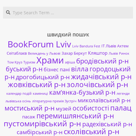
Search
ШВИДКИЙ ПОШУК
BookForum Lviv
ІТ ЛЬвів
Ахтем
Lviv Bandura Fest
Кляштор
Сеітаблаєв
Захар Беркут
Великдень у Львові
Львів
Ринок
Храми
бродівський р-н
Том Круз
Туризм
афіша
буський р-н
вілла
городоцький
бізнес пані
жидачівський р-н
р-н
дрогобицький р-н
жовківський р-н
золочівський р-н
кам’янка-бузький р-н
календар подій
камяниці
легенди
миколаївський р-н
львівська осінь
літературна премія Зустріч
палац
мостиський р-н
особистості
музей
перемишлянський р-н
пасаж
пустомирівський р-н
радехівський р-н
сколівський р-н
самбірський р-н