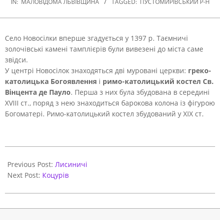
IN:
МАЛОВІДОМА ЛЬВІВЩИНА
TAGGED:
ПУСТОМИРІВСЬКИЙ Р-Н
Село Новосілки вперше згадується у 1397 р. Таємничі
золочівські камені тамплієрів були вивезені до міста саме
звідси.
У центрі Новосілок знаходяться дві муровані церкви:
греко-
католицька Богоявлення
і
римо-католицький костел Св.
Вінцента де Пауло
. Перша з них була збудована в середині
XVIII ст., поряд з нею знаходиться барокова колона із фігурою
Богоматері. Римо-католицький костел збудований у ХІХ ст.
2020-
10-
Previous Post:
Лисиничі
16
Next Post:
Коцурів