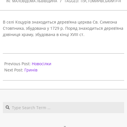
IN:
МАЛОВІДОМА ЛЬВІВЩИНА
TAGGED:
ПУСТОМИРІВСЬКИЙ Р-Н
В селі Коцурів знаходиться дерев’яна церква Св. Симеона
Стовпника, збудована у 1729 р. Поряд знаходиться дерев’яна
дзвіниця храму, збудована в кінці XVIII ст.
2020-
10-
Previous Post:
Новосілки
16
Next Post:
Гринів
Search