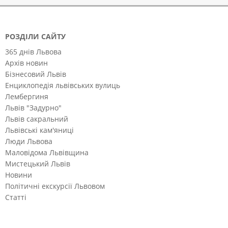
РОЗДІЛИ САЙТУ
365 днів Львова
Архів новин
Бізнесовий Львів
Енциклопедія львівських вулиць
Лембергиня
Львів "Задурно"
Львів сакральний
Львівські кам'яниці
Люди Львова
Маловідома Львівщина
Мистецький Львів
Новини
Політичні екскурсії Львовом
Статті