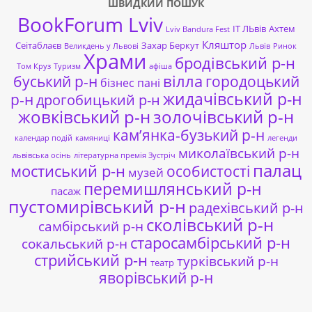
ШВИДКИЙ ПОШУК
BookForum Lviv
ІТ ЛЬвів
Ахтем
Lviv Bandura Fest
Кляштор
Сеітаблаєв
Захар Беркут
Великдень у Львові
Львів
Ринок
Храми
бродівський р-н
Том Круз
Туризм
афіша
буський р-н
вілла
городоцький
бізнес пані
жидачівський р-н
р-н
дрогобицький р-н
жовківський р-н
золочівський р-н
кам’янка-бузький р-н
календар подій
камяниці
легенди
миколаївський р-н
львівська осінь
літературна премія Зустріч
палац
мостиський р-н
особистості
музей
перемишлянський р-н
пасаж
пустомирівський р-н
радехівський р-н
сколівський р-н
самбірський р-н
старосамбірський р-н
сокальський р-н
стрийський р-н
турківський р-н
театр
яворівський р-н