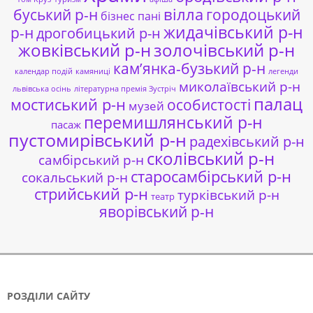
буський р-н
вілла
городоцький
бізнес пані
жидачівський р-н
р-н
дрогобицький р-н
жовківський р-н
золочівський р-н
кам’янка-бузький р-н
календар подій
камяниці
легенди
миколаївський р-н
львівська осінь
літературна премія Зустріч
палац
мостиський р-н
особистості
музей
перемишлянський р-н
пасаж
пустомирівський р-н
радехівський р-н
сколівський р-н
самбірський р-н
старосамбірський р-н
сокальський р-н
стрийський р-н
турківський р-н
театр
яворівський р-н
РОЗДІЛИ САЙТУ