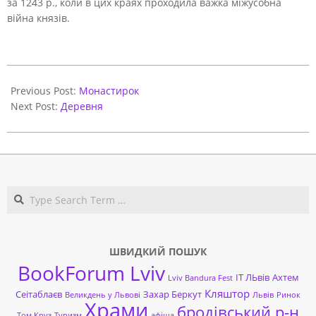
за 1243 р., коли в цих краях проходила важка міжусобна
війна князів.
2020-
10-
Previous Post:
Монастирок
16
Next Post:
Деревня
Search
ШВИДКИЙ ПОШУК
BookForum Lviv
ІТ ЛЬвів
Ахтем
Lviv Bandura Fest
Кляштор
Сеітаблаєв
Захар Беркут
Великдень у Львові
Львів
Ринок
Храми
бродівський р-н
Том Круз
Туризм
афіша