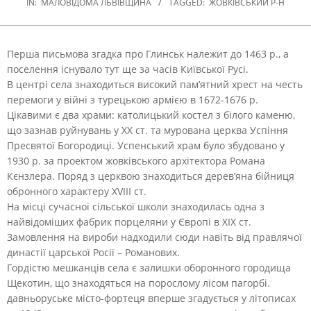
IN:
МАЛОВІДОМА ЛЬВІВЩИНА
TAGGED:
ЖОВКІВСЬКИЙ Р-Н
Перша письмова згадка про Глинськ належит до 1463 р., а
поселення існувало тут ще за часів Київської Русі.
В центрі села знаходиться високий пам’ятний хрест на честь
перемоги у війні з турецькою армією в 1672-1676 р.
Цікавими є два храми: католицький костел з білого каменю,
що зазнав руйнувань у ХХ ст. та мурована церква Успіння
Пресвятої Богородиці. Успенський храм було збудовано у
1930 р. за проектом жовківського архітектора Романа
Кєнзлера. Поряд з церквою знаходиться дерев’яна бійниця
обронного характеру XVIII ст.
На місці сучасної сільської школи знаходилась одна з
найвідоміших фабрик порцеляни у Європі в ХІХ ст.
Замовлення на вироби надходили сюди навіть від правлячої
династії царської Росії – Романових.
Гордістю мешканців села є залишки оборонного городища
Щекотин, що знаходяться на порослому лісом пагорбі.
давньоруське місто-фортеця вперше згадується у літописах