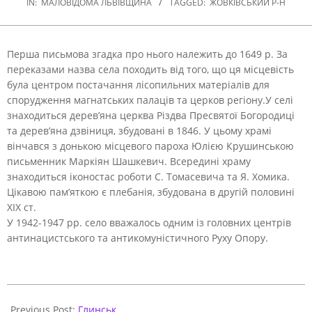
IN:
МАЛОВІДОМА ЛЬВІВЩИНА
TAGGED:
ЖОВКІВСЬКИЙ Р-Н
Перша письмова згадка про нього належить до 1649 р. За
переказами назва села походить від того, що ця місцевість
була центром постачання лісопильних матеріалів для
спорудження магнатських палаців та церков регіону.
У селі
знаходиться дерев’яна церква Різдва Пресвятої Богородиці
та дерев’яна дзвіниця, збудовані в 1846. У цьому храмі
вінчався з донькою місцевого пароха Юлією Крушинською
письменник Маркіян Шашкевич. Всередині храму
знаходиться іконостас роботи С. Томасевича та Я. Хомика.
Цікавою пам’яткою є плебанія, збудована в другій половині
ХІХ ст.
У 1942-1947 рр. село вважалось одним із головних центрів
антинацистського та антикомуністичного Руху Опору.
2020-
10-
Previous Post:
Глинськ