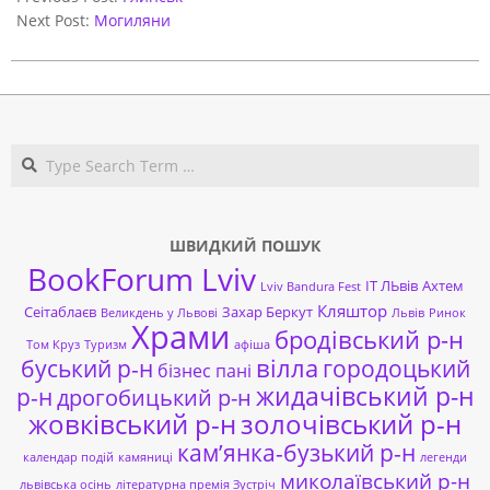
16
Next Post:
Могиляни
Search
ШВИДКИЙ ПОШУК
BookForum Lviv
ІТ ЛЬвів
Ахтем
Lviv Bandura Fest
Кляштор
Сеітаблаєв
Захар Беркут
Великдень у Львові
Львів
Ринок
Храми
бродівський р-н
Том Круз
Туризм
афіша
буський р-н
вілла
городоцький
бізнес пані
жидачівський р-н
р-н
дрогобицький р-н
жовківський р-н
золочівський р-н
кам’янка-бузький р-н
календар подій
камяниці
легенди
миколаївський р-н
львівська осінь
літературна премія Зустріч