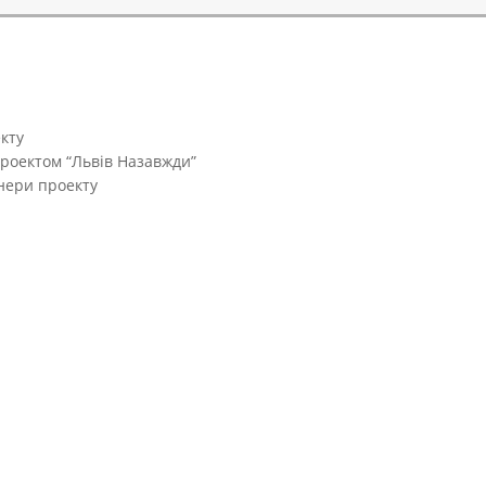
кту
проектом “Львів Назавжди”
тнери проекту