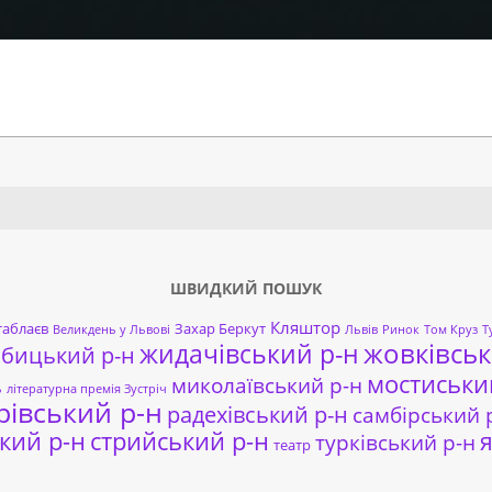
Search
ШВИДКИЙ ПОШУК
Кляштор
таблаєв
Захар Беркут
Великдень у Львові
Львів
Ринок
Том Круз
Т
жовківськ
жидачівський р-н
обицький р-н
мостиськи
миколаївський р-н
ь
літературна премія Зустріч
рівський р-н
радехівський р-н
самбірський 
кий р-н
стрийський р-н
я
турківський р-н
театр