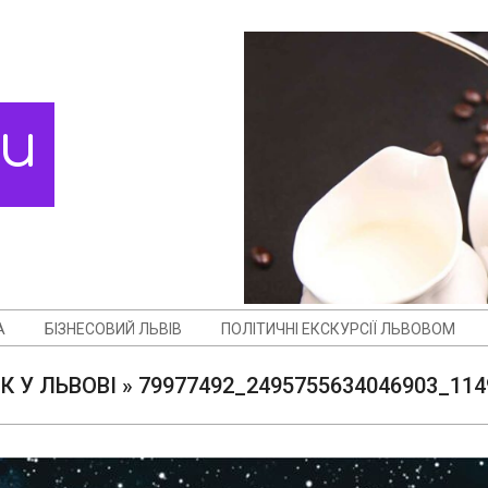
ди
А
БІЗНЕСОВИЙ ЛЬВІВ
ПОЛІТИЧНІ ЕКСКУРСІЇ ЛЬВОВОМ
К У ЛЬВОВІ »
79977492_2495755634046903_114