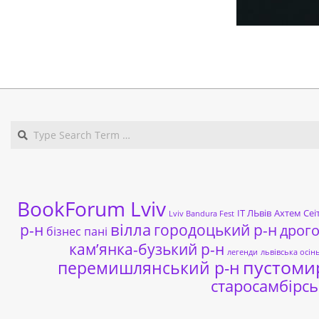
2019-
12-
23
BookForum Lviv
ІТ ЛЬвів
Ахтем Сеі
Lviv Bandura Fest
р-н
вілла
городоцький р-н
дрог
бізнес пані
кам’янка-бузький р-н
легенди
львівська осін
пустоми
перемишлянський р-н
старосамбірсь