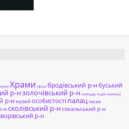
Храми
бродівський р-н
буський
уризм
афіша
ий р-н
золочівський р-н
календар подій
камяниці
палац
й р-н
особистості
музей
пасаж
сколівський р-н
сокальський р-н
р-н
ворівський р-н