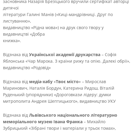
засновника Назарія Брезіцького вручили сертифікат авторці
дитячої
літератури Галині Манів («Киці-мандрівниці. Друг по
листуванню»,
видавництво «Рідна мова») на друк свого твору у
видавництві «Добра
книжка».
Відзнака від
Української академії друкарства
– Софія
Яблонська «Чар Марока. З країни рижу та опію. Далекі обрії»,
видавництво «Родовід»
Відзнака від
медіа-хабу
«
Твоє місто
» – Мирослав
Маринович, Наталія Бордун, Катерина Ридош, Віталій
Руденький (упорядники) «Дороговкази лідеру: думки
митрополита Андрея Шептицького», видавництво УКУ
Відзнака від
Львівського національного літературно
меморіального музею Івана Франка
– Михайло
Зубрицький «Зібрані твори і матеріали у трьох томах»,