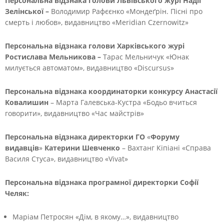
Персональна відзнака голови Львівського журі Надії
Зелінської –
Володимир Рафєєнко «Мондеґрін. Пісні про
смерть і любов», видавництво «Meridian Czernowitz»
Персональна відзнака голови Харківського журі
Ростислава Мельникова –
Тарас Мельничук «Юнак
милується автоматом», видавництво «Discursus»
Персональна відзнака координаторки конкурсу Анастасії
Ковалишин
– Марта Галевська-Кустра «Бодьо вчиться
говорити», видавництво «Час майстрів»
Персональна відзнака директорки ГО
«
Форуму
видавців
»
Катерини Шевченко
– Вахтанг Кіпіані «Справа
Василя Стуса», видавництво «Vivat»
Персональна відзнака програмної директорки Софії
Челяк:
Маріам Петросян «Дім, в якому…», видавництво