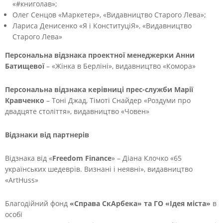
«#книголав»;
Олег Сенцов «Маркетер», «Видавництво Старого Лева»;
Лариса Денисенко «Я і КонституціЯ», «Видавництво
Старого Лева»
Персональна відзнака проектної менеджерки Анни
Батищевої
– «Жінка в Берліні», видавництво «Комора»
Персональна відзнака керівниці прес-служби Марії
Кравченко
– Тоні Джад, Тімоті Снайдер «Роздуми про
двадцяте століття», видавництво «Човен»
Відзнаки від партнерів
Відзнака від «
Freedom Finance
» – Діана Клочко «65
українських шедеврів. Визнані і неявні», видавництво
«ArtHuss»
Благодійний фонд
«Справа СкАрбека» та ГО «Ідея міста»
в
особі