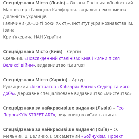
Спецвідзнака Місто (Львів)
– Оксана Пасіцька «Львівський
Манчестер і Галицька Каліфорнія: соціально-економічна
діяльність українців
Галичини (20-30-ті роки ХХ ст)», Інститут українознавства ім.
Івана
Крип’якевича НАН України
Спецвідзнака Місто (Київ)
– Сергій
Єкельчик
«Повсякденний сталінізм: Київ і кияни після
Великої війни»
, видавництво «Laurus»
Спецвідзнака Місто (Харків)
– Артур
Рудзицький
«Ілюстратор «Кобзаря» Василь Седляр та його
доба»
, Державне спеціалізоване видавництво «Мистецтво»
Спецвідзнака за найкрасивіше видання (Львів) –
Гео
Лерос«KYIV STREET ART»
, видавництво «Саміт-книга»
Спецвідзнака за найкрасивіше видання (Київ) –
О.
Мельник, В. Величко, І. Оксаметний
«Бойчукізм. Проект