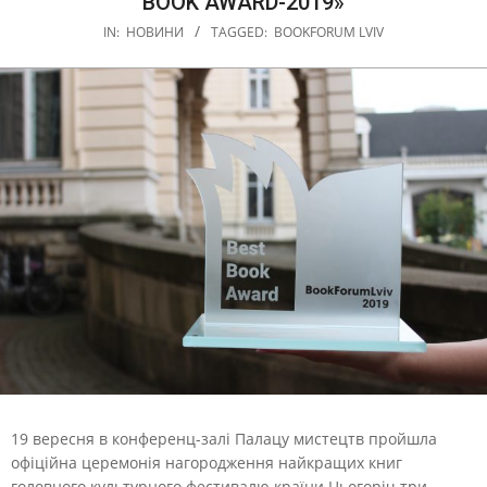
BOOK AWARD-2019»
IN:
НОВИНИ
TAGGED:
BOOKFORUM LVIV
19 вересня в конференц-залі Палацу мистецтв пройшла
офіційна церемонія нагородження найкращих книг
головного культурного фестивалю країни.
Цьогоріч три