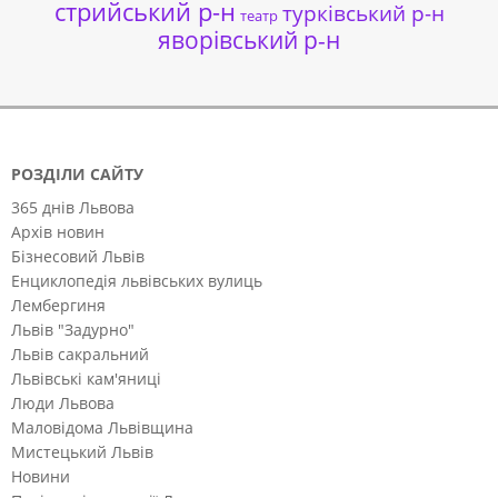
стрийський р-н
турківський р-н
театр
яворівський р-н
РОЗДІЛИ САЙТУ
365 днів Львова
Архів новин
Бізнесовий Львів
Енциклопедія львівських вулиць
Лембергиня
Львів "Задурно"
Львів сакральний
Львівські кам'яниці
Люди Львова
Маловідома Львівщина
Мистецький Львів
Новини