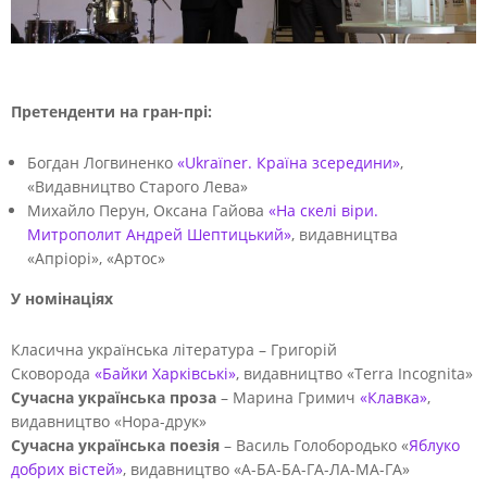
Претенденти на гран-прі:
Богдан Логвиненко
«Ukraїner. Країна зсередини»
,
«Видавництво Старого Лева»
Михайло Перун, Оксана Гайова
«На скелі віри.
Митрополит Андрей Шептицький»
, видавництва
«Апріорі», «Артос»
У номінаціях
Класична українська література – Григорій
Сковорода
«Байки Харківські»
, видавництво «Terra Incognita»
Сучасна українська проза
– Марина Гримич
«Клавка»
,
видавництво «Нора-друк»
Сучасна українська поезія
– Василь Голобородько «
Яблуко
добрих вістей»
, видавництво «А-БА-БА-ГА-ЛА-МА-ГА»