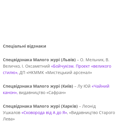
Спеціальні відзнаки
Спецвідзнака Малого журі (Львів)
– О. Мельник, В.
Величко, І. Оксаметний
«Бойчукізм. Проект «великого
стилю»,
ДП «НКММК «Мистецький арсенал»
Спецвідзнака Малого журі (Київ)
– Лу Юй
«Чайний
канон»,
видавництво «Сафран»
Спецвідзнака Малого журі (Харків)
– Леонід
Ушкалов
«Сковорода від А до Я»
, «Видавництво Старого
Лева»