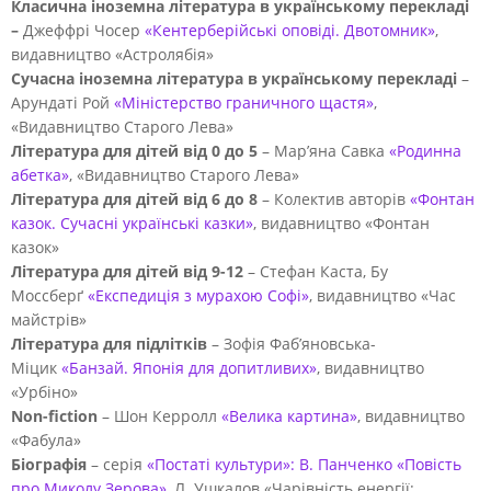
Класична іноземна література в українському перекладі
–
Джеффрі Чосер
«Кентерберійські оповіді. Двотомник»
,
видавництво «Астролябія»
Сучасна іноземна література в українському перекладі
–
Арундаті Рой
«Міністерство граничного щастя»
,
«Видавництво Старого Лева»
Література для дітей від 0 до 5
– Мар’яна Савка
«Родинна
абетка»
, «Видавництво Старого Лева»
Література для дітей від 6 до 8
– Колектив авторів
«Фонтан
казок. Сучасні українські казки»
, видавництво «Фонтан
казок»
Література для дітей від 9-12
– Стефан Каста, Бу
Моссберґ
«Експедиція з мурахою Софі»
, видавництво «Час
майстрів»
Література для підлітків
– Зофія Фаб’яновська-
Міцик
«Банзай. Японія для допитливих»
, видавництво
«Урбіно»
Non-fiction
– Шон Керролл
«Велика картина»
, видавництво
«Фабула»
Біографія
– серія
«Постаті культури»: В. Панченко «Повість
про Миколу Зерова»
, Л. Ушкалов «Чарівність енергії: