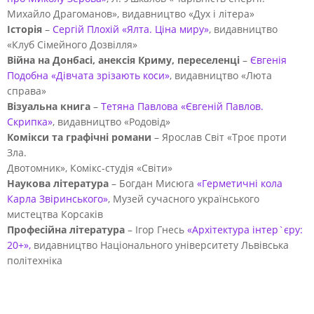
Михайло Драгоманов», видавництво «Дух і літера»
Історія
–
Сергій Плохій «Ялта. Ціна миру»
, видавництво
«Клуб Сімейного Дозвілля»
Війна на Донбасі, анексія Криму, переселенці
–
Євгенія
Подобна «Дівчата зрізають коси»
, видавництво «Люта
справа»
Візуальна книга
–
Тетяна Павлова «Євгеній Павлов.
Скрипка»
, видавництво «Родовід»
Комікси та графічні романи
– Ярослав Світ «Троє проти
Зла.
Двотомник», Комікс-студія «Світи»
Наукова література
– Богдан Мисюга
«Герметичні кола
Карла Звіринського»
, Музей сучасного українського
мистецтва Корсаків
Професійна література
– Ігор Гнесь
«Архітектура інтер`єру:
20+»,
видавництво Національного університету Львівська
політехніка