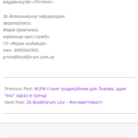
видавництво «Літопис»
За детальнішою інформацією
звертайтесь:
Марія Кравченко,
керівниця прес-служби
ГО «Форум видавців»
тел. 0990545905
presa
@
bookforum
.
com
.
ua
2019-
09-
Previous Post:
#LEW стане традиційним для Львова, адже
20
“еко” зараз в тренді
Next Post:
26 BookForum Lviv – Фотомиттєвості