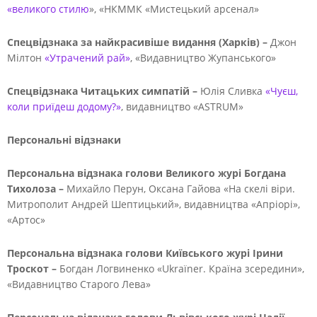
«великого стилю
», «НКММК «Мистецький арсенал»
Спецвідзнака за найкрасивіше видання (Харків) –
Джон
Мілтон
«Утрачений рай»
, «Видавництво Жупанського»
Спецвідзнака Читацьких симпатій –
Юлія Сливка
«Чуєш,
коли приїдеш додому?»
, видавництво «ASTRUM»
Персональні відзнаки
Персональна відзнака голови Великого журі Богдана
Тихолоза –
Михайло Перун, Оксана Гайова «На скелі віри.
Митрополит Андрей Шептицький», видавництва «Апріорі»,
«Артос»
Персональна відзнака голови Київського журі Ірини
Троскот –
Богдан Логвиненко «Ukraїner. Країна зсередини»,
«Видавництво Старого Лева»