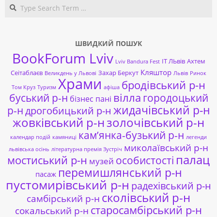
Search
ШВИДКИЙ ПОШУК
BookForum Lviv
ІТ ЛЬвів
Ахтем
Lviv Bandura Fest
Кляштор
Сеітаблаєв
Захар Беркут
Великдень у Львові
Львів
Ринок
Храми
бродівський р-н
Том Круз
Туризм
афіша
буський р-н
вілла
городоцький
бізнес пані
жидачівський р-н
р-н
дрогобицький р-н
жовківський р-н
золочівський р-н
кам’янка-бузький р-н
календар подій
камяниці
легенди
миколаївський р-н
львівська осінь
літературна премія Зустріч
палац
мостиський р-н
особистості
музей
перемишлянський р-н
пасаж
пустомирівський р-н
радехівський р-н
сколівський р-н
самбірський р-н
старосамбірський р-н
сокальський р-н