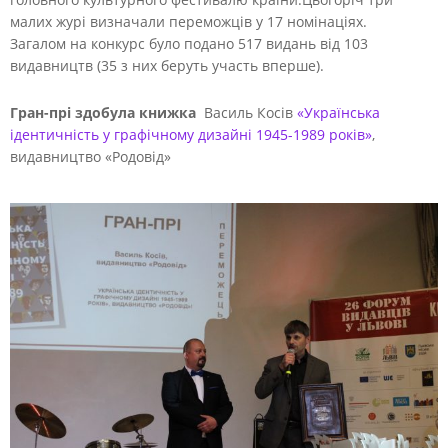
малих журі визначали переможців у 17 номінаціях.
Загалом на конкурс було подано 517 видань від 103
видавництв (35 з них беруть участь вперше).
Гран-прі здобула книжка
Василь Косів
«Українська
ідентичність у графічному дизайні 1945-1989 років»
,
видавництво «Родовід»